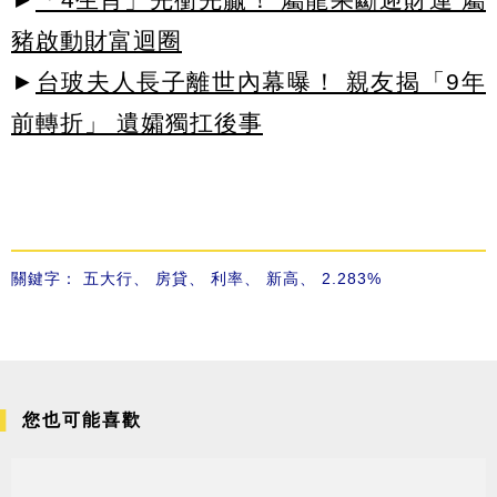
豬啟動財富迴圈
►
台玻夫人長子離世內幕曝！ 親友揭「9年
前轉折」 遺孀獨扛後事
關鍵字：
五大行
、
房貸
、
利率
、
新高
、
2.283%
您也可能喜歡