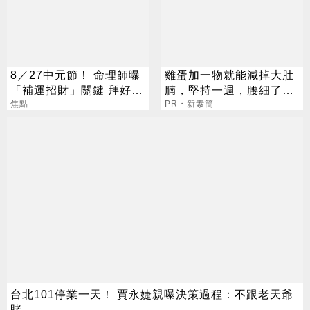
8／27中元節！ 命理師曝
雞蛋加一物就能減掉大肚
「補運招財」關鍵 拜好兄
腩，堅持一週，腰細了，
弟1事千萬別做
焦點
瘦到你懷疑人生！
PR・新素簡
台北101停業一天！ 賈永婕親曝決策過程：不跟老天爺
賭