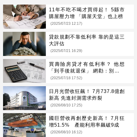
11年不吃不喝才買得起！ 5縣市
購屋壓力增 「購屋天堂」也上榜
(2025/07/23 12:17)
貸款規劃不靠低利率 靠的是這三
大評估
(2025/07/21 16:29)
買壽險房貸才有低利率？ 他想
「到手後就退保」 網勸：別搞壞
關係
(2025/07/18 17:52)
日月光營收狂飆！ 7月737.8億創
新高 先進封測需求炸裂
(2026/08/10 17:25)
國巨營收再創歷史新高！ 7月狂
增51.5% 產能利用率飆破9成
(2026/08/10 16:12)