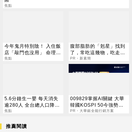
焦點
今年鬼月特別陰！ 入住飯
腹部脂肪的「剋星」找到
店「敲門也沒用」 命理老
了，常吃這幾物，吃走大
師曝正確步驟
焦點
肚囊，瘦出小蠻腰
PR・新素簡
5.6分鐘生一嬰 每天消失
009829掌握AI關鍵 大華
逾280人 全台總人口降至
韓國KOSPI 50今強勢開
2323萬
焦點
募
PR・大華銀全能行銷方案
推薦閱讀