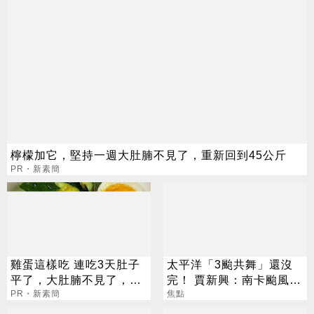
檸檬加它，堅持一週大肚腩不見了，重新回到45公斤
PR・新素簡
雞蛋這樣吃 連吃3天肚子
太平洋「3颱共舞」還沒
平了，大肚腩不見了，脂
完！ 賈新興：南卡颱風最
肪沒了！
PR・新素簡
快今生成
焦點