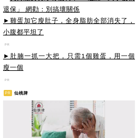
退保」 網勸：別搞壞關係
►雞蛋加它瘦肚子，全身脂肪全部消失了，
小腹都平坦了
PR
►肚腩一抓一大把，只需1個雞蛋，用一個
瘦一個
PR
仙桃牌
PR