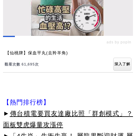
ads by popIn
【仙桃牌】保血平丸(去羚羊角)
深入了解
觀看次數 61,695次
【熱門排行榜】
►
傳台積電要買友達廠比照「群創模式」？
面板雙虎爆量攻漲停
►
「4生肖」先衝先贏！ 屬龍果斷迎財運 屬