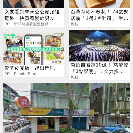
女友看到未來公公頭頂後
百萬存款不敢花！ 74歲獨
驚呆！快買養髮給男友
居翁「1餐1片吐司」 半年
PR・新聞熱議養髮洗髮精
暴瘦嚇壞女兒
焦點
買疫苗被詐10億！ 慈濟發
帶著皮克敏一起出門吧
「3點聲明」：全力捍衛
PR・Pikmin Bloom
捐款人權益
焦點