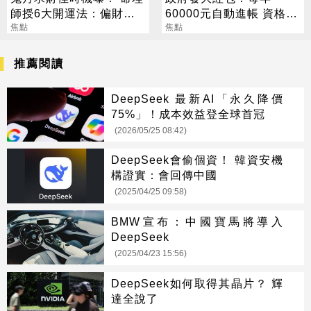
師授6大開運法：偏財
60000元自動進帳 資格一
「用想的」就行
焦點
次看
焦點
推薦閱讀
DeepSeek 最新AI「永久降價
75%」！成本效益登全球首冠
(2026/05/25 08:42)
DeepSeek會偷個資！ 韓資安機
構證實：會回傳中國
(2025/04/25 09:58)
BMW宣布：中國寶馬將導入
DeepSeek
(2025/04/23 15:56)
DeepSeek如何取得其晶片？ 輝
達全說了