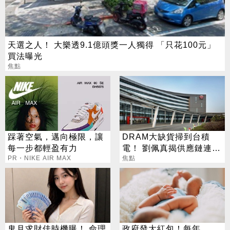
天選之人！ 大樂透9.1億頭獎一人獨得 「只花100元」
買法曝光
焦點
踩著空氣，邁向極限，讓
DRAM大缺貨掃到台積
每一步都輕盈有力
電！ 劉佩真揭供應鏈連鎖
PR・NIKE AIR MAX
效應
焦點
鬼月求財佳時機曝！ 命理
政府發大紅包！每年