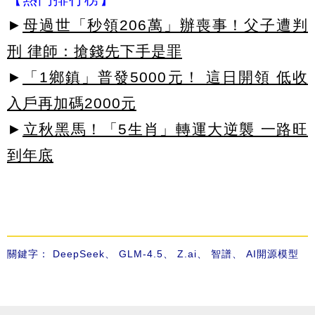
►
母過世「秒領206萬」辦喪事！父子遭判
刑 律師：搶錢先下手是罪
►
「1鄉鎮」普發5000元！ 這日開領 低收
入戶再加碼2000元
►
立秋黑馬！「5生肖」轉運大逆襲 一路旺
到年底
關鍵字：
DeepSeek
、
GLM-4.5
、
Z.ai
、
智譜
、
AI開源模型