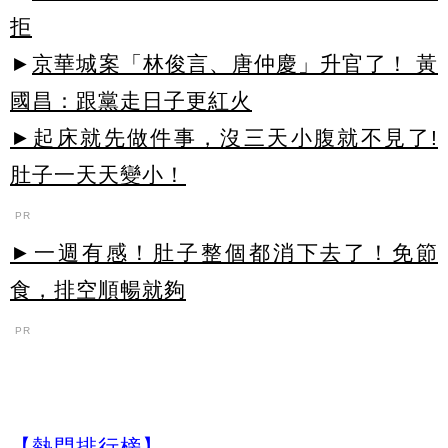
拒
►
京華城案「林俊言、唐仲慶」升官了！ 黃
國昌：跟黨走日子更紅火
►起床就先做件事，沒三天小腹就不見了!
肚子一天天變小！
PR
►一週有感！肚子整個都消下去了！免節
食，排空順暢就夠
PR
【熱門排行榜】