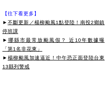
【往下看更多】
►
不斷更新／楊柳颱風1點登陸！南投2鄉鎮
停班課
►
哪縣市最常放颱風假？ 近10年數據曝
「第1名非花東」
►
楊柳颱風加速逼近！中午恐正面登陸台東
13縣列警戒