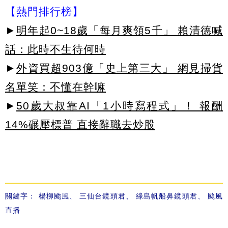
【熱門排行榜】
►
明年起0~18歲「每月爽領5千」 賴清德喊
話：此時不生待何時
►
外資買超903億「史上第三大」 網見掃貨
名單笑：不懂在幹嘛
►
50歲大叔靠AI「1小時寫程式」！ 報酬
14%碾壓標普 直接辭職去炒股
關鍵字：
楊柳颱風
、
三仙台鏡頭君
、
綠島帆船鼻鏡頭君
、
颱風
直播