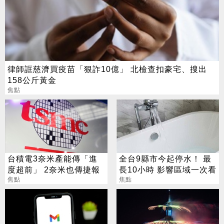
律師誆慈濟買疫苗「狠詐10億」 北檢查扣豪宅、搜出
158公斤黃金
焦點
台積電3奈米產能傳「進
全台9縣市今起停水！ 最
度超前」 2奈米也傳捷報
長10小時 影響區域一次看
焦點
焦點