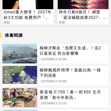
Gmail重大變革！ 2027年
跨年只剩4個月！ 網驚
砍3大功能 免費用戶「這
「還沒喊順就要2027」
好康」不能用了
焦點
這句最狠超恐怖
焦點
推薦閱讀
楊柳才剛走「低壓又生成」！這2
日最靠近 對台影響曝
(2025/08/14 18:04)
楊柳颱風炸雨彈！嘉義以南 一路
下到深夜
(2025/08/13 16:06)
香菜每斤700！蔥一把450 北市
菜價「創今年新高」
(2025/08/13 15:10)