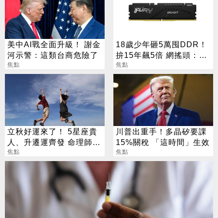
美中AI戰全面升級！ 謝金
18歲少年砸5萬囤DDR！
河示警：這類台商危險了
拚15年飆5倍 網搖頭：會
焦點
報廢
焦點
立秋好運來了！ 5星座貴
川普出重手！多晶矽要課
人、升遷運齊發 命理師：
15%關稅 「這時間」生效
把握黃金轉運期
焦點
焦點