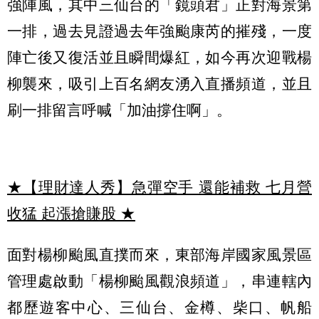
強陣風，其中三仙台的「鏡頭君」正對海景第
一排，過去見證過去年強颱康芮的摧殘，一度
陣亡後又復活並且瞬間爆紅，如今再次迎戰楊
柳襲來，吸引上百名網友湧入直播頻道，並且
刷一排留言呼喊「加油撐住啊」。
★【理財達人秀】急彈空手 還能補救 七月營
收猛 起漲搶賺股
★
面對楊柳颱風直撲而來，東部海岸國家風景區
管理處啟動「楊柳颱風觀浪頻道」，串連轄內
都歷遊客中心、三仙台、金樽、柴口、帆船