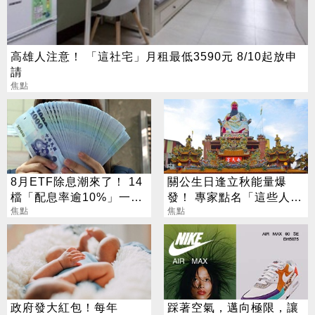
高雄人注意！ 「這社宅」月租最低3590元 8/10起放申
請
焦點
8月ETF除息潮來了！ 14
關公生日逢立秋能量爆
檔「配息率逾10%」一次
發！ 專家點名「這些人」
看
焦點
別亂拜
焦點
政府發大紅包！每年
踩著空氣，邁向極限，讓