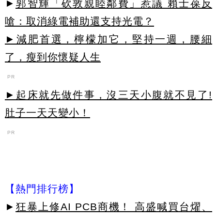
►
郭智輝「砍敦親睦鄰費」惹議 賴士葆反
嗆：取消綠電補助還支持光電？
►減肥首選，檸檬加它，堅持一週，腰細
了，瘦到你懷疑人生
PR
►起床就先做件事，沒三天小腹就不見了!
肚子一天天變小！
PR
【熱門排行榜】
►
狂暴上修AI PCB商機！ 高盛喊買台燿、