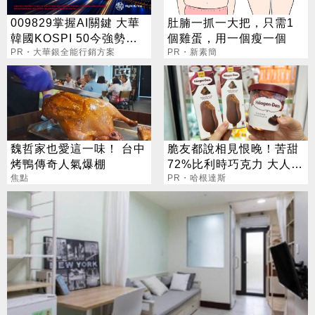
009829掌握AI關鍵 大華
肚腩一抓一大把，只需1
韓國KOSPI 50今強勢開
個雞蛋，用一個瘦一個
募
PR・大華銀全能行銷方案
PR・新素簡
魏哲家也愛這一味！ 台中
脆友都說相見恨晚！苦甜
烤鴨傳奇人氣爆棚
72%比利時巧克力 大人味
焦點
爆紅！
PR・哈根達斯