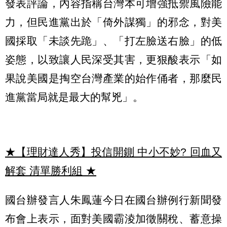
發表評論，內容指稱台灣本可增強抵禦風險能
力，但民進黨出於「倚外謀獨」的邪念，對美
國採取「未談先跪」、「打左臉送右臉」的低
姿態，以致讓人民深受其害，更狠酸表示「如
果說美國是掏空台灣產業的始作俑者，那麼民
進黨當局就是最大的幫兇」。
★【理財達人秀】投信開鍘 中小不妙? 回血又
解套 清單勝利組
★
國台辦發言人朱鳳蓮今日在國台辦例行新聞發
布會上表示，面對美國霸淩加徵關稅、蓄意操