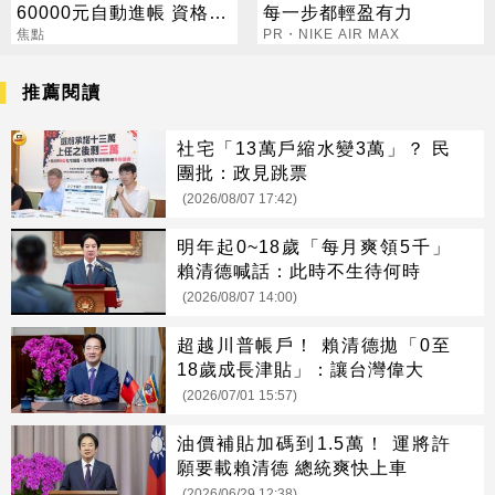
60000元自動進帳 資格一
每一步都輕盈有力
次看
焦點
PR・NIKE AIR MAX
推薦閱讀
社宅「13萬戶縮水變3萬」？ 民
團批：政見跳票
(2026/08/07 17:42)
明年起0~18歲「每月爽領5千」
賴清德喊話：此時不生待何時
(2026/08/07 14:00)
超越川普帳戶！ 賴清德拋「0至
18歲成長津貼」：讓台灣偉大
(2026/07/01 15:57)
油價補貼加碼到1.5萬！ 運將許
願要載賴清德 總統爽快上車
(2026/06/29 12:38)