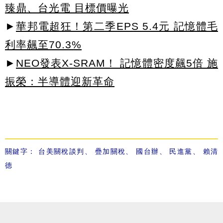
臻鼎、台光電 目標價曝光
►
華邦電超狂！第二季EPS 5.4元 記憶體毛
利率飆至70.3%
►
NEO發表X-SRAM！ 記憶體密度飆5倍 施
振榮：半導體迎新革命
關鍵字：
台美關稅談判
、
疊加關稅
、
國台辦
、
民進黨
、
賴清
德