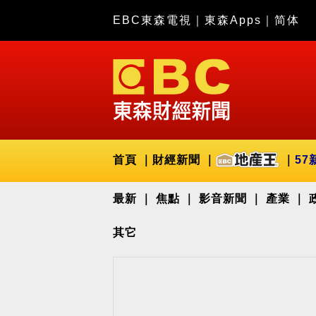
EBC東森電視
｜
東森Apps
｜
简体
首頁
財經新聞
57
最新
焦點
影音新聞
產業
其它