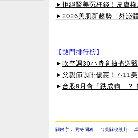
►拒絕醫美冤枉錢！皮膚權威指
►2026美肌新趨勢「外泌體
【熱門排行榜】
►
吹空調30小時竟抽搐送
►
父親節咖啡優惠！7-11
►
台股9月會「跌成狗」？
關鍵字：
對等關稅
、
台美關稅談判
、