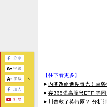
【往下看更多】
►
內閣改組進度曝光！卓榮
►
存365張高股息ETF 
►
川普救了英特爾？ 分析