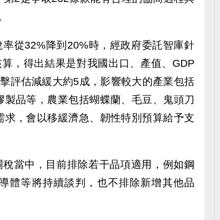
。
稅率從32%降到20%時，經政府委託智庫針
核算，得出結果是對我國出口、產值、GDP
衝擊評估減緩大約5成，影響較大的產業包括
膠製品等，農業包括蝴蝶蘭、毛豆、鬼頭刀
需求，會以移緩濟急、韌性特別預算給予支
安關稅當中，目前排除若干品項適用，例如鋼
導體等將持續談判，也不排除新增其他品