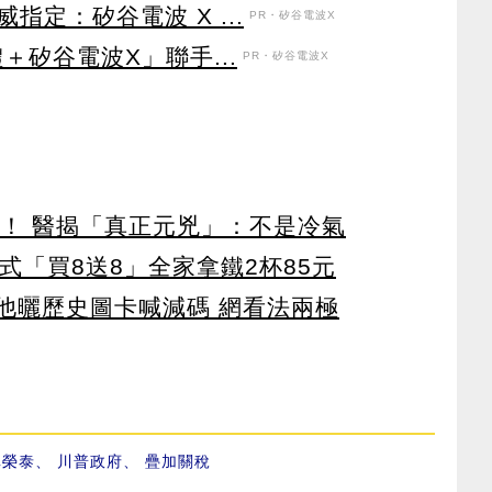
定：矽谷電波 X ...
PR・矽谷電波X
＋矽谷電波X」聯手...
PR・矽谷電波X
醫！ 醫揭「真正元兇」：不是冷氣
美式「買8送8」全家拿鐵2杯85元
 他曬歷史圖卡喊減碼 網看法兩極
卓榮泰
、
川普政府
、
疊加關稅