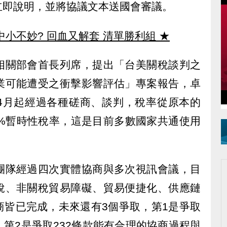
立即說明，並將協議文本送國會審議。
中小不妙? 回血又解套 清單勝利組
★
相關部會首長列席，提出「台美關稅談判之
業可能遭受之衝擊影響評估」專案報告，卓
4月起經過各種磋商、談判，稅率從原本的
0%暫時性稅率，這是目前多數國家共通使用
團隊經過四次實體協商與多次視訊會議，目
稅、非關稅貿易障礙、貿易便捷化、供應鏈
商皆已完成，未來還有3個爭取，第1是爭取
第2是爭取232條款能有合理的協商過程與