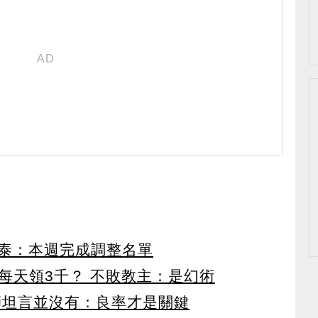
泰：本週完成調整名單
等同每天領3千？ 不敗教主：是幻術
師坦言並沒有：良率才是關鍵