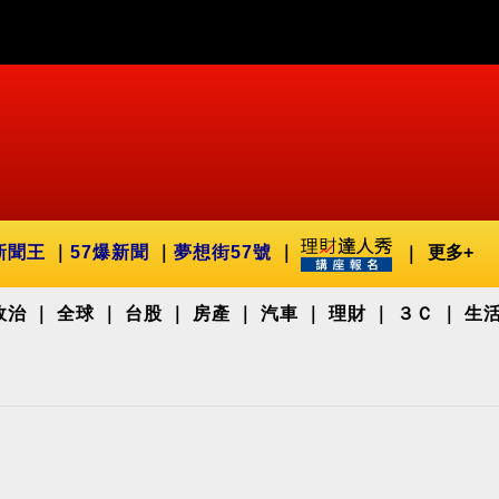
新聞王
57爆新聞
夢想街57號
更多+
政治
全球
台股
房產
汽車
理財
３Ｃ
生