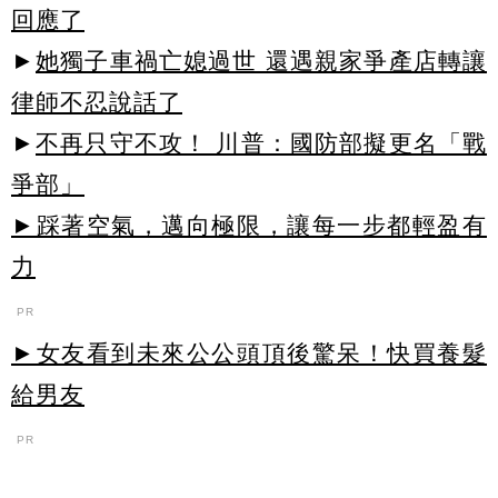
回應了
►
她獨子車禍亡媳過世 還遇親家爭產店轉讓
律師不忍說話了
►
不再只守不攻！ 川普：國防部擬更名「戰
爭部」
►踩著空氣，邁向極限，讓每一步都輕盈有
力
PR
►女友看到未來公公頭頂後驚呆！快買養髮
給男友
PR