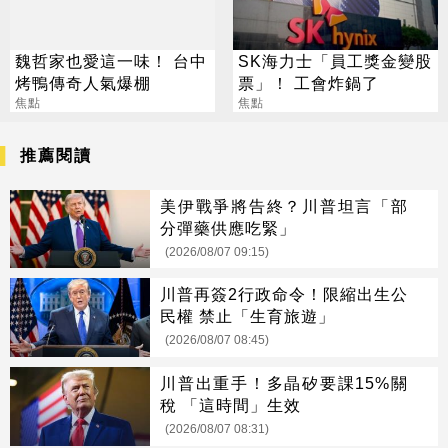
魏哲家也愛這一味！ 台中
SK海力士「員工獎金變股
烤鴨傳奇人氣爆棚
票」！ 工會炸鍋了
焦點
焦點
推薦閱讀
美伊戰爭將告終？川普坦言「部
分彈藥供應吃緊」
(2026/08/07 09:15)
川普再簽2行政命令！限縮出生公
民權 禁止「生育旅遊」
(2026/08/07 08:45)
川普出重手！多晶矽要課15%關
稅 「這時間」生效
(2026/08/07 08:31)