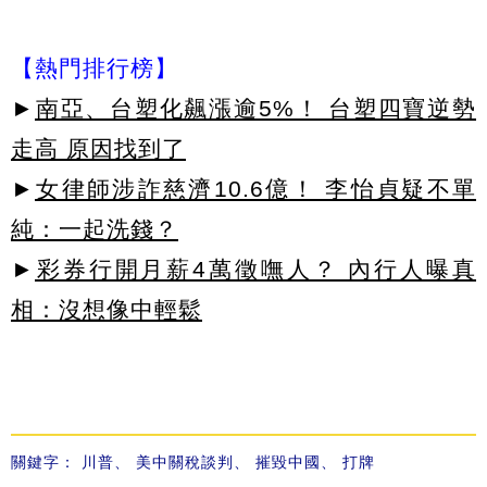
【熱門排行榜】
►
南亞、台塑化飆漲逾5%！ 台塑四寶逆勢
走高 原因找到了
►
女律師涉詐慈濟10.6億！ 李怡貞疑不單
純：一起洗錢？
►
彩券行開月薪4萬徵嘸人？ 內行人曝真
相：沒想像中輕鬆
關鍵字：
川普
、
美中關稅談判
、
摧毀中國
、
打牌