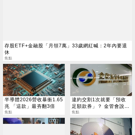
存股ETF+金融股「月領7萬」33歲網紅喊：2年內要退
休
焦點
半導體2026營收暴衝1.65
違約交割1次就要「預收
兆 「這款」最夯翻3倍
足額款券」？ 金管會說話
焦點
了
焦點