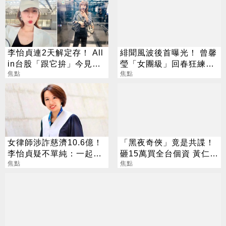
李怡貞連2天解定存！ All
緋聞風波後首曝光！ 曾馨
in台股「跟它拚」今見暴
瑩「女團級」回春狂練舞
漲笑：乖乖上班
焦點
郭董獨自公園散步
焦點
女律師涉詐慈濟10.6億！
「黑夜奇俠」竟是共諜！
李怡貞疑不單純：一起洗
砸15萬買全台個資 黃仁
錢？
焦點
勳、張麗善也受害
焦點