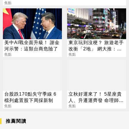
焦點
美中AI戰全面升級！ 謝金
東京玩到沒梗？ 旅遊老手
河示警：這類台商危險了
改衝「2地」 網大推：去
焦點
了回不來
焦點
台股跌170點失守季線 6
立秋好運來了！ 5星座貴
檔列處置股下周採新制
人、升遷運齊發 命理師：
焦點
把握黃金轉運期
焦點
推薦閱讀