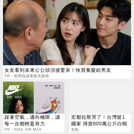
女友看到未來公公頭頂後驚呆！快買養髮給男友
PR・新聞熱議養髮洗髮精
踩著空氣，邁向極限，讓
宏都拉斯哭了！台灣挺1
每一步都輕盈有力
國家 掃貨800萬公斤白蝦
PR・NIKE AIR MAX
焦點