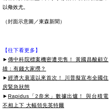
以儆效尤。
（封面示意圖／東森新聞）
【往下看更多】
►
傳中科院標案機密遭兜售！ 黃國昌酸顧立
雄：有錢大家撈？
►
經濟大衰退以來首次！ 川普擬宣布全國住
房緊急狀態
►
Rapidus「2奈米」數據出爐！ 與台積電
不相上下 大幅領先英特爾