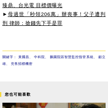
臻鼎、台光電 目標價曝光
►
母過世「秒領206萬」辦喪事！父子遭判
刑 律師：搶錢先下手是罪
關鍵字：
黃國昌
、
中科院
、
鵬園院區智慧監控指管系統
、
顧立
雄
、
兜售招標機密
您也可能喜歡