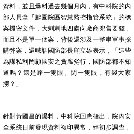
資料，並且爆料過去幾個月內，有中科院的內
部人員拿「鵬園院區智慧監控指管系統」的標
案機密文件，大剌剌地四處向廠商兜售要錢，
而且不是單一個案，背後還涉及一整串軍事採
購弊案，還喊話國防部長顧立雄表示，「這些
為謀私利罔顧國安之貪腐劣行，國防部都不知
道嗎？還是睜一隻眼、閉一隻眼，有錢大家
撈？」
針對黃國昌的爆料，中科院回應指出，院內安
全系統日前發現資料複印異常，經初步調查，