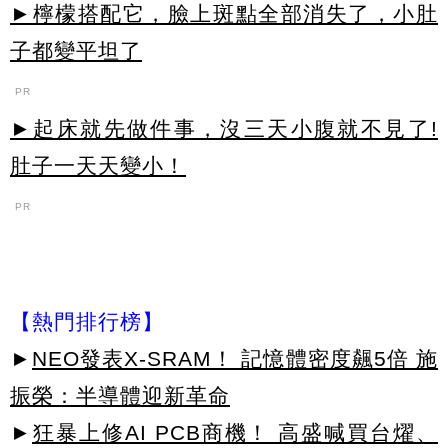
►檸檬搭配它，臉上斑點全部消失了，小肚
子都變平坦了
PR
►起床就先做件事，沒三天小腹就不見了!
肚子一天天變小！
PR
【熱門排行榜】
►
NEO發表X-SRAM！ 記憶體密度飆5倍 施
振榮：半導體迎新革命
►
狂暴上修AI PCB商機！ 高盛喊買台燿、