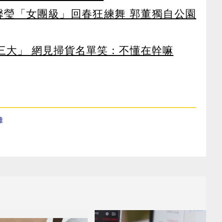
馨瑩「女團級」回春狂練舞 郭董獨自公園
第三大」 網見掃貨名單笑：不懂在幹嘛
雄