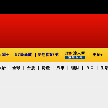
新聞王
57爆新聞
夢想街57號
更多+
政治
全球
台股
房產
汽車
理財
３Ｃ
生