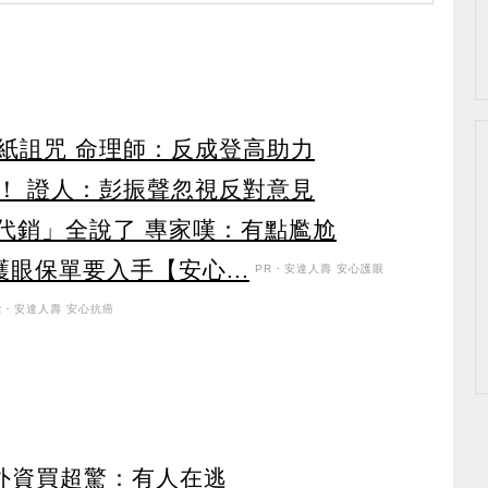
紙詛咒 命理師：反成登高助力
！ 證人：彭振聲忽視反對意見
大代銷」全說了 專家嘆：有點尷尬
眼保單要入手【安心...
PR・安達人壽 安心護眼
R・安達人壽 安心抗癌
見外資買超驚：有人在逃