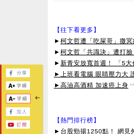
【往下看更多】
►
柯文哲遭「吃屎哥」撒冥
►
柯文哲「共識決」遭打臉
►
新青安放寬首週！ 「5
►上班看電腦 眼睛壓力大 護
►高油高酒精 加速癌上身
P
【熱門排行榜】
►
台股勁揚1250點！ 網