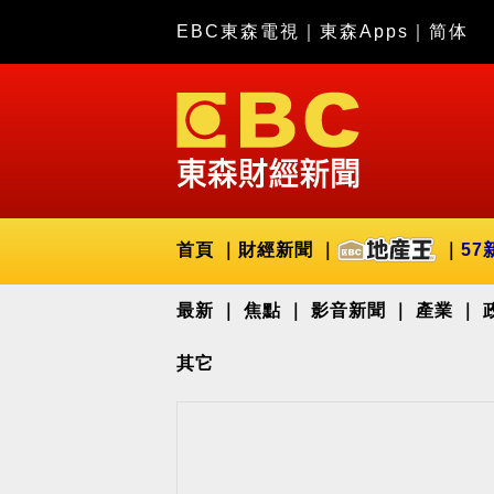
EBC東森電視
｜
東森Apps
｜
简体
首頁
財經新聞
57
最新
焦點
影音新聞
產業
其它