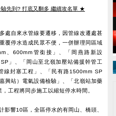
驗先到? 打底又翻多 繼續攻名單
★
多處自來水管線要遷移，因管線改遷處甚
重覆停水造成民眾不便，一併辦理同區域
0mm、600mm管銜接」、「岡燕路新設
0mm SP」、「岡山至北嶺加壓站備援幹管工
管線封塞工程」、「民有路1500mm SP
嘉興站）電氣設備檢驗」、「北嶺站加藥
業，工程將同步施工以縮短停水時間。
計影響10區，全區停水的有岡山、橋頭、