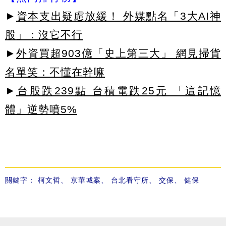
►
資本支出疑慮放緩！ 外媒點名「3大AI神
股」：沒它不行
►
外資買超903億「史上第三大」 網見掃貨
名單笑：不懂在幹嘛
►
台股跌239點 台積電跌25元 「這記憶
體」逆勢噴5%
關鍵字：
柯文哲
、
京華城案
、
台北看守所
、
交保
、
健保