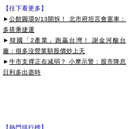
【往下看更多】
►
公館圓環9/13開拆！ 北市府坦言會塞車：
多搭乘捷運
►
韓國「2產業」跑贏台灣！ 謝金河酸台
廠：很多沒營業額股價炒上天
►
牛市支撑正在减弱？ 小摩示警：股市降息
日利多出盡時
【熱門排行榜】