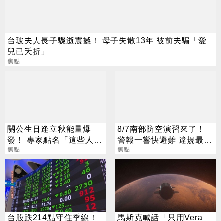
台玻夫人長子驟逝震撼！ 母子失散13年 被前夫騙「愛
兒已夭折」
焦點
關公生日逢立秋能量爆
8/7南部防空演習來了！
發！ 專家點名「這些人」
警報一響快避難 違規最高
別亂拜
焦點
開罰15萬
焦點
台股跌214點守住季線！
馬斯克喊話「只用Vera