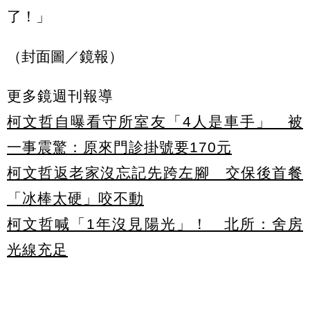
了！」
（封面圖／鏡報）
更多鏡週刊報導
柯文哲自曝看守所室友「4人是車手」 被
一事震驚：原來門診掛號要170元
柯文哲返老家沒忘記先跨左腳 交保後首餐
「冰棒太硬」咬不動
柯文哲喊「1年沒見陽光」！ 北所：舍房
光線充足