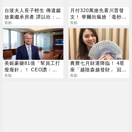
台玻夫人長子輕生 傳遺孀
月付320萬搶先看川普發
放棄繼承房產 譚以欣：不
文！ 華爾街瘋搶「毫秒優
實內容二次傷害
焦點
勢」引熱議
焦點
美銀豪砸81億「幫員工打
農曆七月財運降臨！ 4星
瘦瘦針」！ CEO讚：一
座「越陰森越發財」 冠軍
項值得的投資
焦點
賺到翻
焦點