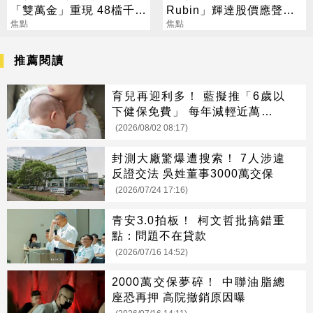
「雙萬金」重現 48檔千金
Rubin」輝達股價應聲勁
股撐盤
焦點
揚
焦點
推薦閱讀
育兒再迎利多！ 藍擬推「6歲以
下健保免費」 每年減輕近萬元負
擔
(2026/08/02 08:17)
封測大廠驚爆遭搜索！ 7人涉違
反證交法 吳姓董事3000萬交保
(2026/07/24 17:16)
青安3.0拍板！ 柯文哲批搞錯重
點：問題不在貸款
(2026/07/16 14:52)
2000萬交保夢碎！ 中聯油脂總
座恐再押 高院撤銷原因曝