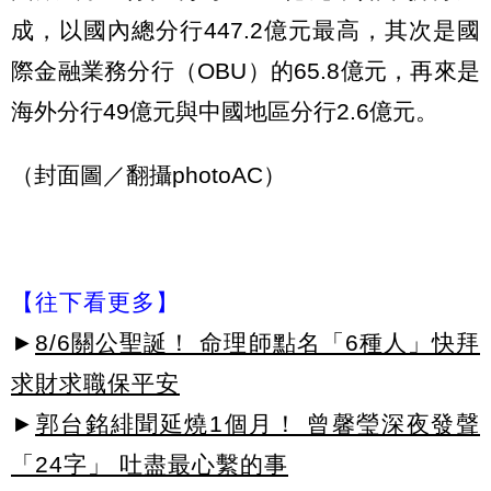
成，以國內總分行447.2億元最高，其次是國
際金融業務分行（OBU）的65.8億元，再來是
海外分行49億元與中國地區分行2.6億元。
（封面圖／翻攝photoAC）
【往下看更多】
►
8/6關公聖誕！ 命理師點名「6種人」快拜
求財求職保平安
►
郭台銘緋聞延燒1個月！ 曾馨瑩深夜發聲
「24字」 吐盡最心繫的事