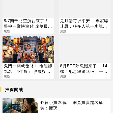
8/7南部防空演習來了！
鬼月請符求平安！ 專家曝
警報一響快避難 違規最高
迷思：很多人第一步就做
開罰15萬
焦點
錯
焦點
鬼門一開就發財！ 命理師
8月ETF除息潮來了！ 14
點名「4生肖」 股票投資
檔「配息率逾10%」一次
大翻身
焦點
看
焦點
推薦閱讀
外資小買20億！ 網見買賣超名單
笑：懂玩