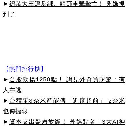
►
鎢業大王遭反綁、頭部重擊擊亡！ 兇嫌抓
到了
【熱門排行榜】
►
台股勁揚1250點！ 網見外資買超驚：有
人在逃
►
台積電3奈米產能傳「進度超前」 2奈米
也傳捷報
►
資本支出疑慮放緩！ 外媒點名「3大AI神