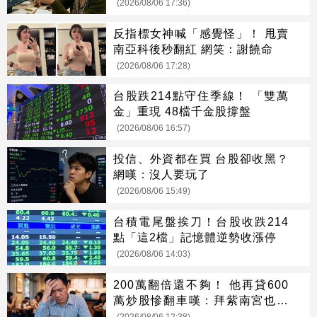
(2026/08/06 17:36)
反指標女神喊「感覺怪」！ 甩賣
南亞科後秒翻紅 網笑：謝饒命
(2026/08/06 17:28)
台股跌214點守住季線！ 「雙萬
金」重現 48檔千金股撐盤
(2026/08/06 16:57)
投信、外資都在買 台股卻收黑？
網嘆：沒人要玩了
(2026/08/06 15:49)
台積電尾盤挨刀！台股收跌214
點「這2檔」記憶體逆勢收漲停
(2026/08/06 14:03)
200萬翻倍還不夠！ 他再貸600
萬炒股慘翻車嘆：拜紫南宮也沒
用
(2026/08/06 12:38)