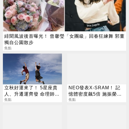
緋聞風波後首曝光！ 曾馨瑩「女團級」回春狂練舞 郭董
獨自公園散步
焦點
立秋好運來了！ 5星座貴
NEO發表X-SRAM！ 記
人、升遷運齊發 命理師：
憶體密度飆5倍 施振榮：
把握黃金轉運期
焦點
半導體迎新革命
焦點