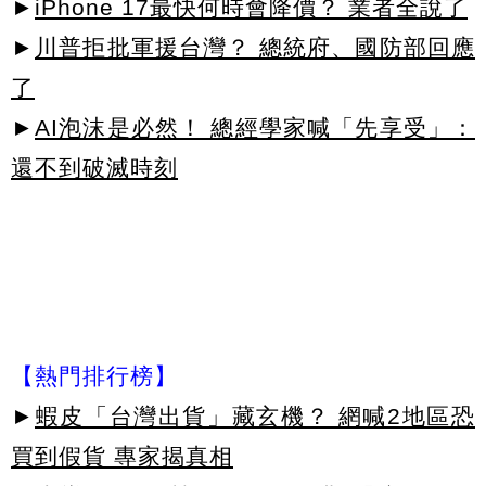
►
iPhone 17最快何時會降價？ 業者全說了
►
川普拒批軍援台灣？ 總統府、國防部回應
了
►
AI泡沫是必然！ 總經學家喊「先享受」：
還不到破滅時刻
【熱門排行榜】
►
蝦皮「台灣出貨」藏玄機？ 網喊2地區恐
買到假貨 專家揭真相