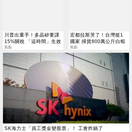
川普出重手！多晶矽要課
宏都拉斯哭了！台灣挺1
15%關稅 「這時間」生效
國家 掃貨800萬公斤白蝦
焦點
焦點
SK海力士「員工獎金變股票」！ 工會炸鍋了