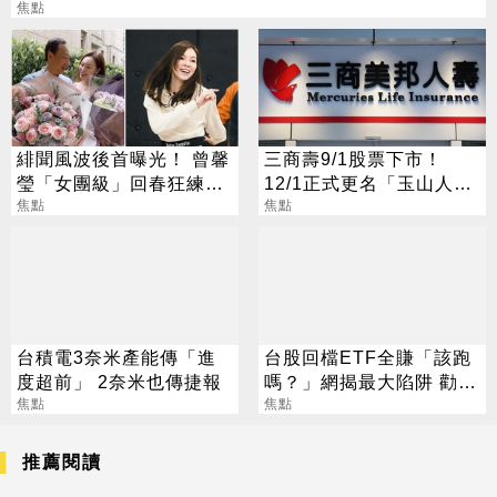
焦點
緋聞風波後首曝光！ 曾馨
三商壽9/1股票下市！
瑩「女團級」回春狂練舞
12/1正式更名「玉山人
郭董獨自公園散步
焦點
壽」
焦點
台積電3奈米產能傳「進
台股回檔ETF全賺「該跑
度超前」 2奈米也傳捷報
嗎？」網揭最大陷阱 勸調
焦點
節1類股
焦點
推薦閱讀