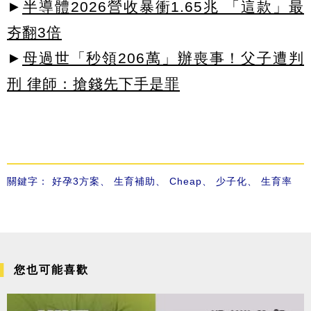
►
半導體2026營收暴衝1.65兆 「這款」最
夯翻3倍
►
母過世「秒領206萬」辦喪事！父子遭判
刑 律師：搶錢先下手是罪
關鍵字：
好孕3方案
、
生育補助
、
Cheap
、
少子化
、
生育率
您也可能喜歡