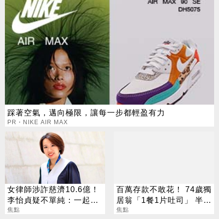
踩著空氣，邁向極限，讓每一步都輕盈有力
PR・NIKE AIR MAX
女律師涉詐慈濟10.6億！
百萬存款不敢花！ 74歲獨
李怡貞疑不單純：一起洗
居翁「1餐1片吐司」 半年
錢？
焦點
暴瘦嚇壞女兒
焦點