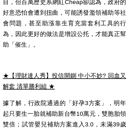
目，但百萬歷史系網紅Cheap卻認為，政府的
好意恐怕會遭到扭曲，可能誘發濫領補助等社
會問題，甚至助漲靠生育充當套利工具的行
為，因此更好的做法是增設公托，才能真正幫
助「催生」。
★【理財達人秀】投信開鍘 中小不妙? 回血又
解套 清單勝利組
★
據了解，行政院通過的「好孕3方案」，明年
起只要生一胎就補助新台幣10萬元，雙胞胎領
雙倍；試管嬰兒補助方案進入3.0，未滿39歲