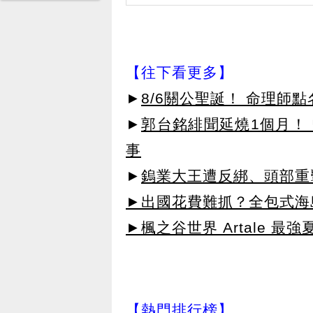
【往下看更多】
►
8/6關公聖誕！ 命理師
►
郭台銘緋聞延燒1個月！ 
事
►
鎢業大王遭反綁、頭部重
►出國花費難抓？全包式海島
►楓之谷世界 Artale 最
【熱門排行榜】