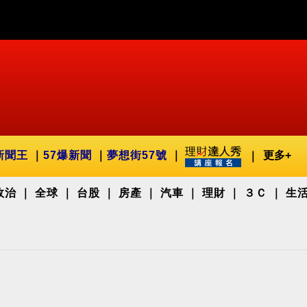
新聞王
57爆新聞
夢想街57號
更多+
政治
全球
台股
房產
汽車
理財
３Ｃ
生