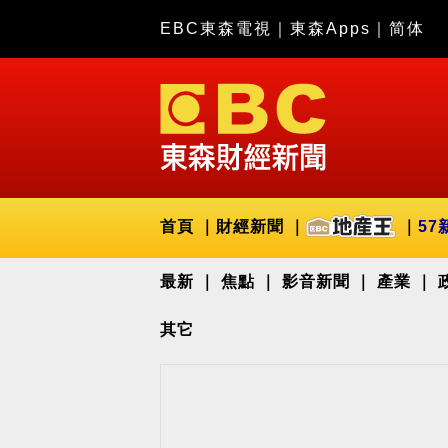
EBC東森電視
｜
東森Apps
｜
简体
首頁
財經新聞
57
最新
焦點
影音新聞
產業
其它