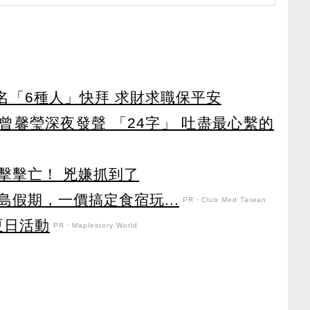
點名「6種人」快拜 求財求職保平安
曾馨瑩深夜發聲 「24字」 吐盡最心繫的
擊擊亡！ 兇嫌抓到了
假期，一價搞定食宿玩...
PR・Club Med Taiwan
強夏日活動
PR・Maplestory World