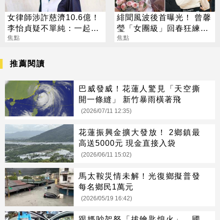
女律師涉詐慈濟10.6億！
緋聞風波後首曝光！ 曾馨
李怡貞疑不單純：一起洗
瑩「女團級」回春狂練舞
錢？
焦點
郭董獨自公園散步
焦點
推薦閱讀
巴威發威！花蓮人驚見「天空撕
開一條縫」 新竹暴雨橫著飛
(2026/07/11 12:35)
花蓮振興金擴大發放！ 2鄉鎮最
高送5000元 現金直接入袋
(2026/06/11 15:02)
馬太鞍災情未解！光復鄉擬普發
每名鄉民1萬元
(2026/05/19 16:42)
跟媽吵架怒「拔鑰匙熄火」 國