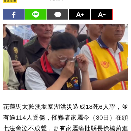
花蓮馬太鞍溪堰塞湖洪災造成18死6人聯，並
有逾114人受傷，罹難者家屬今（30日）在頭
七法會泣不成聲，更有家屬痛批縣長徐榛蔚進