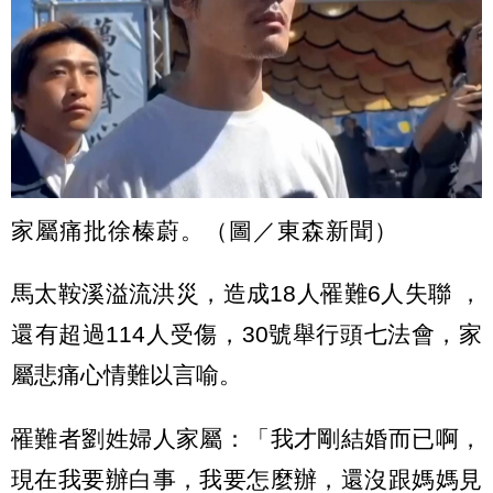
家屬痛批徐榛蔚。（圖／東森新聞）
馬太鞍溪溢流洪災，造成18人罹難6人失聯 ，
還有超過114人受傷，30號舉行頭七法會，家
屬悲痛心情難以言喻。
罹難者劉姓婦人家屬：「我才剛結婚而已啊，
現在我要辦白事，我要怎麼辦，還沒跟媽媽見