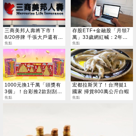
三商美邦人壽將下市！
存股ETF+金融股「月領7
8/20停牌 千張大戶還有
萬」33歲網紅喊：2年內
252人
焦點
要退休
焦點
1000元換1千萬「頭獎有
宏都拉斯哭了！台灣挺1
3個」！台彩推2款刮刮樂
國家 掃貨800萬公斤白蝦
總獎金逾33億
焦點
焦點