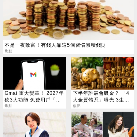
不是一夜致富！有錢人靠這5個習慣累積錢財
焦點
Gmail重大變革！ 2027年
下半年誰最會吸金？ 「4
砍3大功能 免費用戶「這
大金質體系」曝光 3生肖
好康」不能用了
焦點
偏財旺到「錢自己找上
焦點
門」