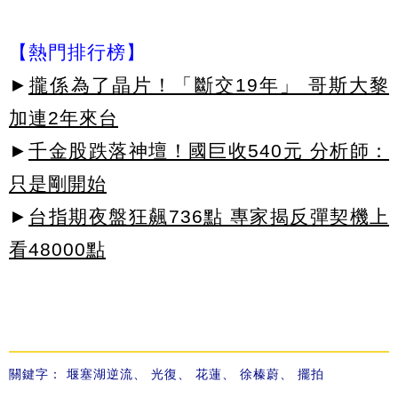
【熱門排行榜】
►
攏係為了晶片！「斷交19年」 哥斯大黎
加連2年來台
►
千金股跌落神壇！國巨收540元 分析師：
只是剛開始
►
台指期夜盤狂飆736點 專家揭反彈契機上
看48000點
關鍵字：
堰塞湖逆流
、
光復
、
花蓮
、
徐榛蔚
、
擺拍