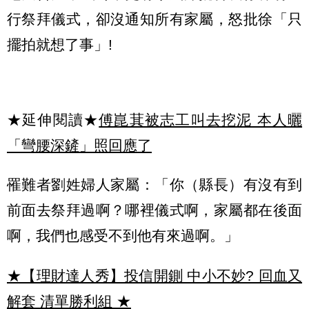
行祭拜儀式，卻沒通知所有家屬，怒批徐「只
擺拍就想了事」!
★延伸閱讀★
傅崑萁被志工叫去挖泥 本人曬
「彎腰深鏟」照回應了
罹難者劉姓婦人家屬：「你（縣長）有沒有到
前面去祭拜過啊？哪裡儀式啊，家屬都在後面
啊，我們也感受不到他有來過啊。」
★【理財達人秀】投信開鍘 中小不妙? 回血又
解套 清單勝利組
★