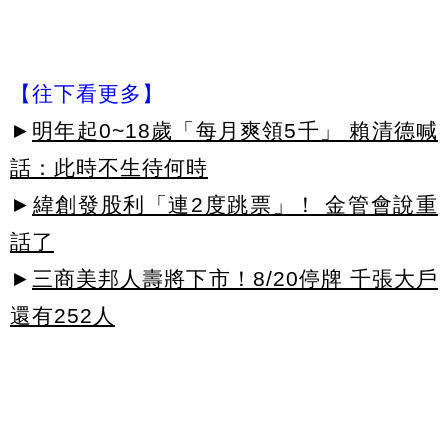
【往下看更多】
►
明年起0~18歲「每月爽領5千」 賴清德喊
話：此時不生待何時
►
緯創發股利「連2度跳票」！ 金管會說重
話了
►
三商美邦人壽將下市！8/20停牌 千張大戶
還有252人