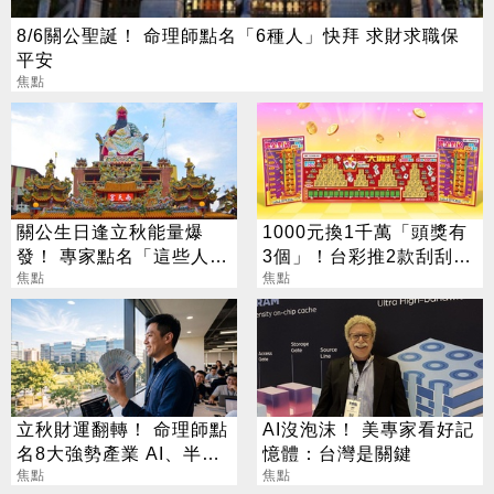
8/6關公聖誕！ 命理師點名「6種人」快拜 求財求職保
平安
焦點
關公生日逢立秋能量爆
1000元換1千萬「頭獎有
發！ 專家點名「這些人」
3個」！台彩推2款刮刮樂
別亂拜
焦點
總獎金逾33億
焦點
立秋財運翻轉！ 命理師點
AI沒泡沫！ 美專家看好記
名8大強勢產業 AI、半導
憶體：台灣是關鍵
體成最強黑馬
焦點
焦點