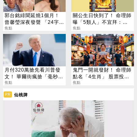
郭台銘緋聞延燒1個月！
關公生日快到了！ 命理師
曾馨瑩深夜發聲 「24字」
曝「5類人」不宜拜：求
吐盡最心繫的事
焦點
偏財、做這些事反招禍
焦點
月付320萬搶先看川普發
鬼門一開就發財！ 命理師
文！ 華爾街瘋搶「毫秒優
點名「4生肖」 股票投資
勢」引熱議
焦點
大翻身
焦點
仙桃牌
PR