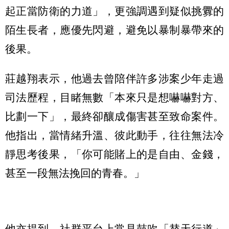
起正當防衛的力道」，更強調遇到疑似挑釁的
陌生長者，應優先閃避，避免以暴制暴帶來的
後果。
莊越翔表示，他過去曾陪伴許多涉案少年走過
司法歷程，目睹無數「本來只是想嚇嚇對方、
比劃一下」，最終卻釀成傷害甚至致命案件。
他指出，當情緒升溫、彼此動手，往往無法冷
靜思考後果，「你可能賭上的是自由、金錢，
甚至一段無法挽回的青春。」
他亦提到，社群平台上常見鼓吹「替天行道」