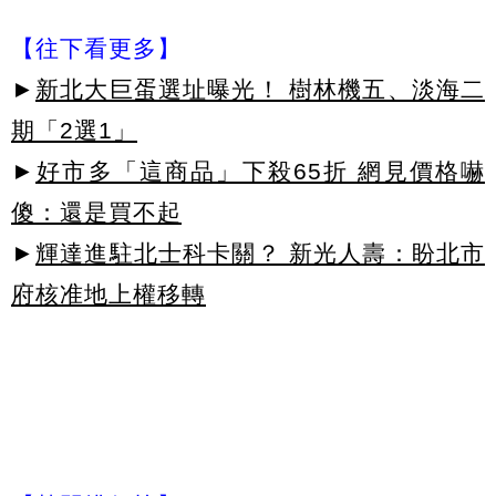
【往下看更多】
►
新北大巨蛋選址曝光！ 樹林機五、淡海二
期「2選1」
►
好市多「這商品」下殺65折 網見價格嚇
傻：還是買不起
►
輝達進駐北士科卡關？ 新光人壽：盼北市
府核准地上權移轉