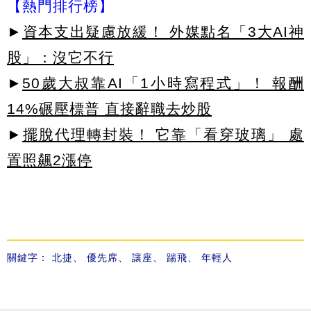
【熱門排行榜】
►
資本支出疑慮放緩！ 外媒點名「3大AI神
股」：沒它不行
►
50歲大叔靠AI「1小時寫程式」！ 報酬
14%碾壓標普 直接辭職去炒股
►
擺脫代理轉封裝！ 它靠「看穿玻璃」 處
置照飆2漲停
關鍵字：
北捷
、
優先席
、
讓座
、
踹飛
、
年輕人