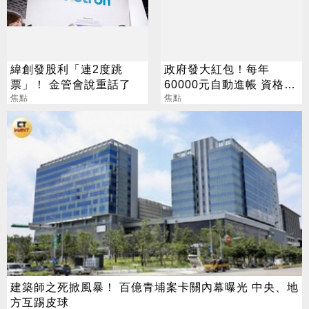
緯創發股利「連2度跳
政府發大紅包！每年
票」！ 金管會說重話了
60000元自動進帳 資格一
焦點
次看
焦點
建築師之死掀風暴！ 百億青埔案卡關內幕曝光 中央、地
方互踢皮球