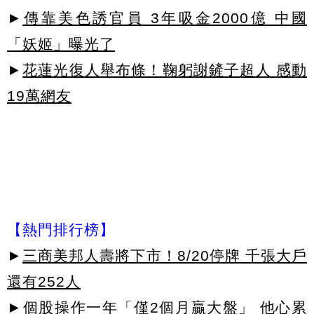
►
傳靠美色誘官員 3年吸金2000億 中國
「妖姬」曝光了
►
花蓮光復人舉布條！鞠躬謝鏟子超人 感動
19萬網友
【熱門排行榜】
►
三商美邦人壽將下市！8/20停牌 千張大戶
還有252人
►
個股操作一年「僅2個月贏大盤」 他心累