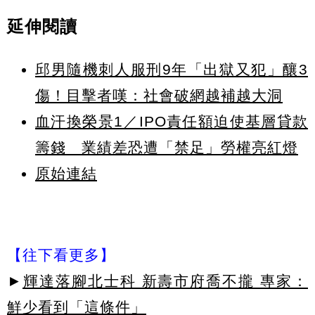
延伸閱讀
邱男隨機刺人服刑9年「出獄又犯」釀3
傷！目擊者嘆：社會破網越補越大洞
血汗換榮景1／IPO責任額迫使基層貸款
籌錢 業績差恐遭「禁足」勞權亮紅燈
原始連結
【往下看更多】
►
輝達落腳北士科 新壽市府喬不攏 專家：
鮮少看到「這條件」