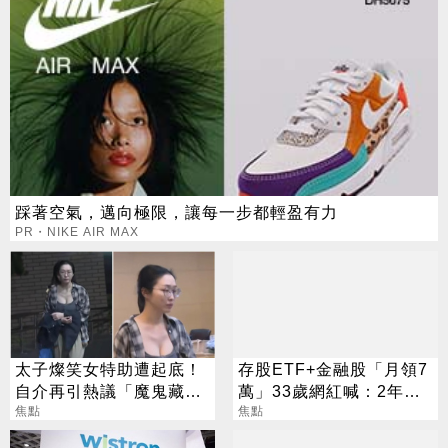
踩著空氣，邁向極限，讓每一步都輕盈有力
PR・NIKE AIR MAX
太子燦笑女特助遭起底！
存股ETF+金融股「月領7
自介再引熱議「魔鬼藏在
萬」33歲網紅喊：2年內
細節裡」
焦點
要退休
焦點