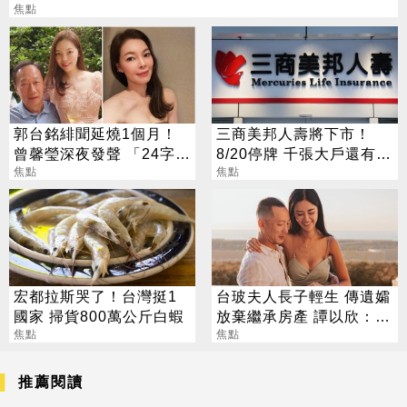
焦點
郭台銘緋聞延燒1個月！
三商美邦人壽將下市！
曾馨瑩深夜發聲 「24字」
8/20停牌 千張大戶還有
吐盡最心繫的事
焦點
252人
焦點
宏都拉斯哭了！台灣挺1
台玻夫人長子輕生 傳遺孀
國家 掃貨800萬公斤白蝦
放棄繼承房產 譚以欣：不
焦點
實內容二次傷害
焦點
推薦閱讀