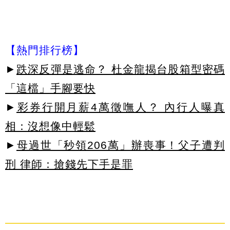
【熱門排行榜】
►
跌深反彈是逃命？ 杜金龍揭台股箱型密碼
「這檔」手腳要快
►
彩券行開月薪4萬徵嘸人？ 內行人曝真
相：沒想像中輕鬆
►
母過世「秒領206萬」辦喪事！父子遭判
刑 律師：搶錢先下手是罪