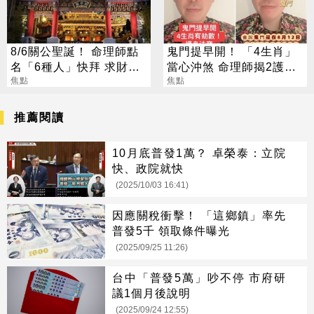
8/6關公聖誕！ 命理師點
鬼門提早開！ 「4生肖」
名「6種人」快拜 求財求
當心沖煞 命理師揭2護身
職保平安
焦點
法寶
焦點
推薦閱讀
10月底普發1萬？ 卓榮泰：立院
快、政院就快
(2025/10/03 16:41)
因應關稅衝擊！ 「這鄉鎮」率先
普發5千 領取條件曝光
(2025/09/25 11:26)
台中「普發5萬」吵不停 市府研
議1個月後說明
(2025/09/24 12:55)