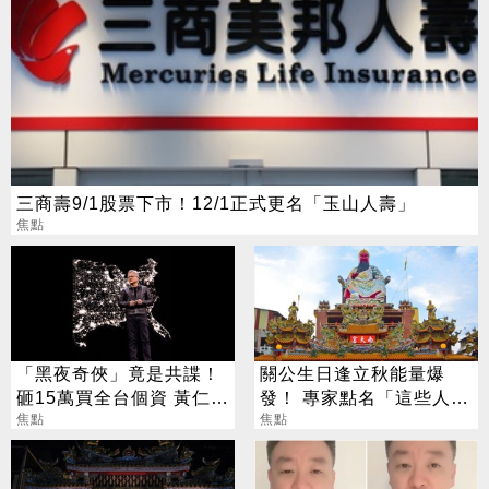
三商壽9/1股票下市！12/1正式更名「玉山人壽」
焦點
「黑夜奇俠」竟是共諜！
關公生日逢立秋能量爆
砸15萬買全台個資 黃仁
發！ 專家點名「這些人」
勳、張麗善也受害
焦點
別亂拜
焦點