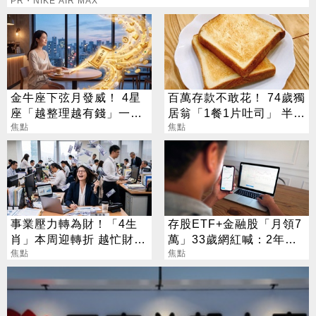
PR・NIKE AIR MAX
金牛座下弦月發威！ 4星
百萬存款不敢花！ 74歲獨
座「越整理越有錢」一路
居翁「1餐1片吐司」 半年
旺運到10月
焦點
暴瘦嚇壞女兒
焦點
事業壓力轉為財！「4生
存股ETF+金融股「月領7
肖」本周迎轉折 越忙財運
萬」33歲網紅喊：2年內
越旺
焦點
要退休
焦點