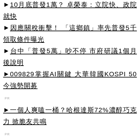
►
10月底普發1萬？ 卓榮泰：立院快、政院
就快
►
因應關稅衝擊！ 「這鄉鎮」率先普發5千
領取條件曝光
►
台中「普發5萬」吵不停 市府研議1個月
後說明
►009829掌握AI關鍵 大華韓國KOSPI 50
今強勢開募
PR
►一個人爽嗑一桶？哈根達斯72%濃醇巧克
力 掀脆友共鳴
PR