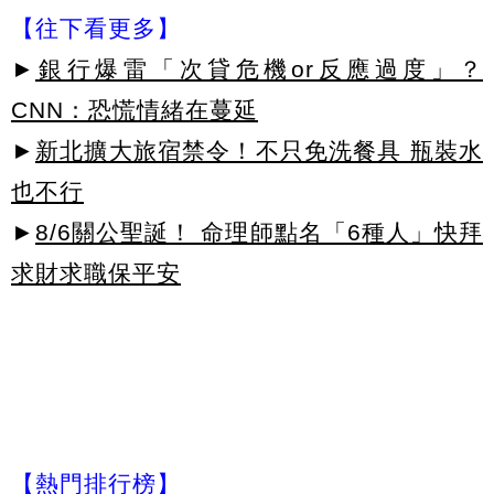
【往下看更多】
►
銀行爆雷「次貸危機or反應過度」？
CNN：恐慌情緒在蔓延
►
新北擴大旅宿禁令！不只免洗餐具 瓶裝水
也不行
►
8/6關公聖誕！ 命理師點名「6種人」快拜
求財求職保平安
【熱門排行榜】