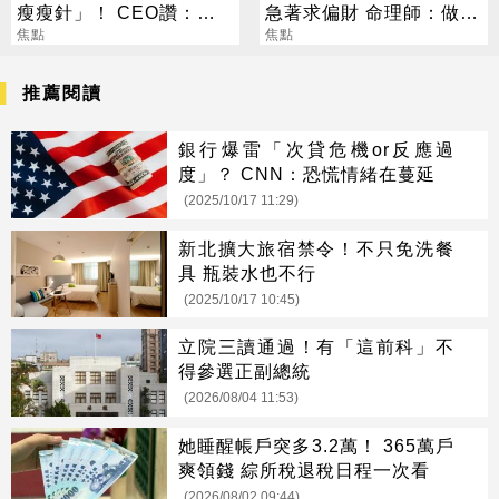
瘦瘦針」！ CEO讚：一
急著求偏財 命理師：做1
項值得的投資
焦點
事更有效
焦點
推薦閱讀
銀行爆雷「次貸危機or反應過
度」？ CNN：恐慌情緒在蔓延
(2025/10/17 11:29)
新北擴大旅宿禁令！不只免洗餐
具 瓶裝水也不行
(2025/10/17 10:45)
立院三讀通過！有「這前科」不
得參選正副總統
(2026/08/04 11:53)
她睡醒帳戶突多3.2萬！ 365萬戶
爽領錢 綜所稅退稅日程一次看
(2026/08/02 09:44)