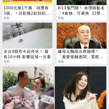
1000元換1千萬「頭獎有
8/13鬼門開！ 命理師點名
3個」！台彩推2款刮刮樂
「4食物」可避煞 22禁忌
總獎金逾33億
焦點
一次看
焦點
全台9縣市今起停水！ 最
嫌母太醜阻出席婚禮！
長10小時 影響區域一次看
「最愛發錢老闆」震怒開
焦點
除：我看不起你
焦點