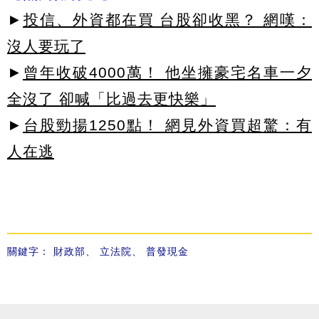
►
投信、外資都在買 台股卻收黑？ 網嘆：
沒人要玩了
►
曾年收破4000萬！ 他坐擁豪宅名車一夕
全沒了 卻喊「比過去更快樂」
►
台股勁揚1250點！ 網見外資買超驚：有
人在逃
關鍵字：
財政部
、
立法院
、
普發現金