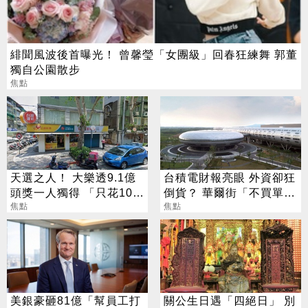
緋聞風波後首曝光！ 曾馨瑩「女團級」回春狂練舞 郭董
獨自公園散步
焦點
天選之人！ 大樂透9.1億
台積電財報亮眼 外資卻狂
頭獎一人獨得 「只花100
倒貨？ 華爾街「不買單」
元」買法曝光
焦點
背後原因曝光
焦點
美銀豪砸81億「幫員工打
關公生日遇「四絕日」 別