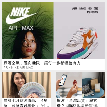
踩著空氣，邁向極限，讓每一步都輕盈有力
PR・NIKE AIR MAX
農曆七月財運降臨！ 4星
蝦皮「台灣出貨」藏玄
座「越陰森越發財」 冠軍
機？ 網喊2地區恐買到假