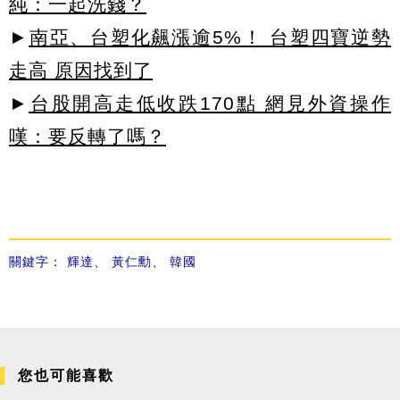
純：一起洗錢？
►
南亞、台塑化飆漲逾5%！ 台塑四寶逆勢
走高 原因找到了
►
台股開高走低收跌170點 網見外資操作
嘆：要反轉了嗎？
關鍵字：
輝達
、
黃仁勳
、
韓國
您也可能喜歡