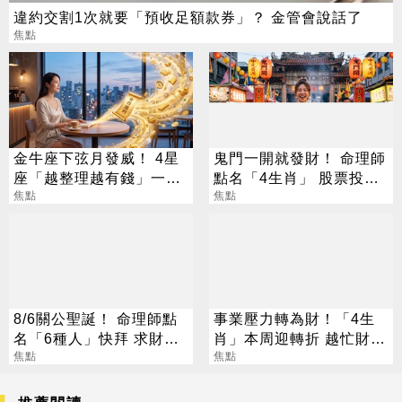
違約交割1次就要「預收足額款券」？ 金管會說話了
焦點
金牛座下弦月發威！ 4星
鬼門一開就發財！ 命理師
座「越整理越有錢」一路
點名「4生肖」 股票投資
旺運到10月
焦點
大翻身
焦點
8/6關公聖誕！ 命理師點
事業壓力轉為財！「4生
名「6種人」快拜 求財求
肖」本周迎轉折 越忙財運
職保平安
焦點
越旺
焦點