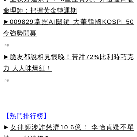
命理師：把握黃金轉運期
►009829掌握AI關鍵 大華韓國KOSPI 50
今強勢開募
PR
►脆友都說相見恨晚！苦甜72%比利時巧克
力 大人味爆紅！
PR
【熱門排行榜】
►
女律師涉詐慈濟10.6億！ 李怡貞疑不單