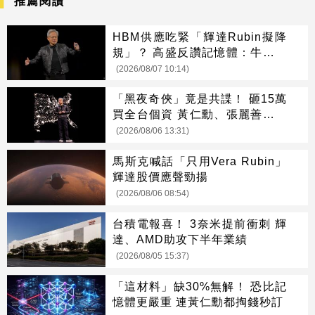
推薦閱讀
HBM供應吃緊「輝達Rubin擬降
規」？ 高盛反讚記憶體：牛市才
開始
(2026/08/07 10:14)
「黑夜奇俠」竟是共諜！ 砸15萬
買全台個資 黃仁勳、張麗善也受
害
(2026/08/06 13:31)
馬斯克喊話「只用Vera Rubin」
輝達股價應聲勁揚
(2026/08/06 08:54)
台積電報喜！ 3奈米提前衝刺 輝
達、AMD助攻下半年業績
(2026/08/05 15:37)
「這材料」缺30%無解！ 恐比記
憶體更嚴重 連黃仁勳都掏錢秒訂