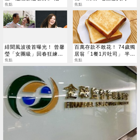
賺到翻
焦點
貨 專家揭真相
焦點
緋聞風波後首曝光！ 曾馨
百萬存款不敢花！ 74歲獨
瑩「女團級」回春狂練舞
居翁「1餐1片吐司」 半年
郭董獨自公園散步
焦點
暴瘦嚇壞女兒
焦點