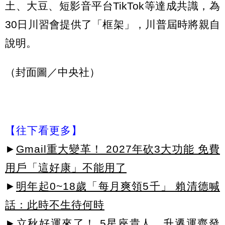
土、大豆、短影音平台TikTok等達成共識，為
30日川習會提供了「框架」，川普屆時將親自
說明。
（封面圖／中央社）
【往下看更多】
►
Gmail重大變革！ 2027年砍3大功能 免費
用戶「這好康」不能用了
►
明年起0~18歲「每月爽領5千」 賴清德喊
話：此時不生待何時
►
立秋好運來了！ 5星座貴人、升遷運齊發