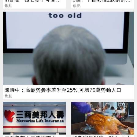
漲笑：乖乖上班
焦點
總獎金逾33億
焦點
陳時中：高齡勞參率若升至25% 可增70萬勞動人口
焦點