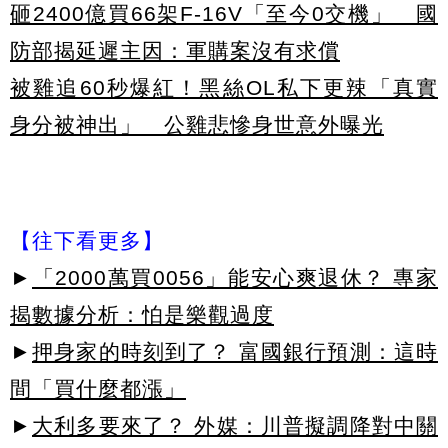
砸2400億買66架F-16V「至今0交機」 國
防部揭延遲主因：軍購案沒有求償
被雞追60秒爆紅！黑絲OL私下更辣「真實
身分被神出」 公雞悲慘身世意外曝光
【往下看更多】
►
「2000萬買0056」能安心爽退休？ 專家
揭數據分析：怕是樂觀過度
►
押身家的時刻到了？ 富國銀行預測：這時
間「買什麼都漲」
►
大利多要來了？ 外媒：川普擬調降對中關