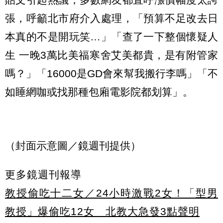
張，呼籲北市府介入處理，「預算不足改去日
本真的不是開玩笑…」「查了一下整個懷疑人
生 一晚3萬比美福寒舍艾美都貴，是有附管家
嗎？」「16000是GD會來幫我搬行李嗎」「不
如睡網咖或找那種包廂電影院都划算」。
（封面示意圖／鏡週刊提供）
更多鏡週刊報導
教授偷吃十二女／24小時激戰2女！「型男
教授」爆偷吃12女 北教大急發3點聲明