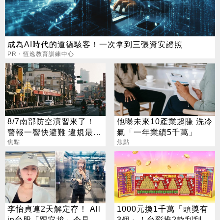
成為AI時代的道德駭客！一次拿到三張資安證照
PR・恆逸教育訓練中心
8/7南部防空演習來了！
他曝未來10產業超賺 洗冷
警報一響快避難 違規最高
氣「一年業績5千萬」
開罰15萬
焦點
焦點
李怡貞連2天解定存！ All
1000元換1千萬「頭獎有
in台股「跟它拚」今見暴
3個」！台彩推2款刮刮樂