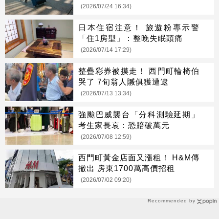
解方
(2026/07/24 16:34)
日本住宿注意！ 旅遊粉專示警
「住1房型」：整晚失眠頭痛
(2026/07/14 17:29)
整疊彩券被摸走！ 西門町輪椅伯
哭了 7旬翁人贓俱獲遭逮
(2026/07/13 13:34)
強颱巴威襲台「分科測驗延期」
考生家長哀：恐賠破萬元
(2026/07/08 12:59)
西門町黃金店面又漲租！ H&M傳
撤出 房東1700萬高價招租
(2026/07/02 09:20)
Recommended by