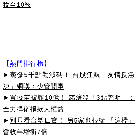
稅至10%
【熱門排行榜】
►
蒸發5千點勸減碼！ 台股狂飆「友情反急
凍」網嘆：少管閒事
►
買疫苗被詐10億！ 慈濟發「3點聲明」：
全力捍衛捐款人權益
►
別只看台塑四寶！ 另5家也很猛 「這檔」
營收年增衝7倍