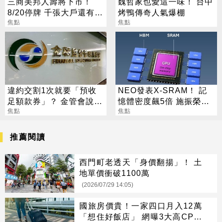
三商美邦人壽將下市！
魏哲家也愛這一味！ 台中
8/20停牌 千張大戶還有
烤鴨傳奇人氣爆棚
252人
焦點
焦點
違約交割1次就要「預收
NEO發表X-SRAM！ 記
足額款券」？ 金管會說話
憶體密度飆5倍 施振榮：
了
焦點
半導體迎新革命
焦點
推薦閱讀
西門町老透天「身價翻揚」！ 土
地單價衝破1100萬
(2026/07/29 14:05)
國旅房價貴！一家四口月入12萬
「想住好飯店」 網曝3大高CP值