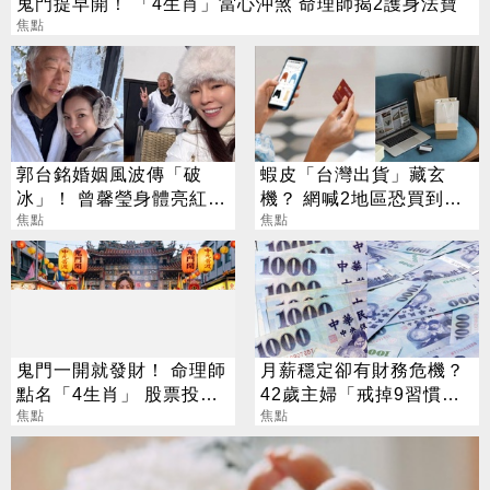
鬼門提早開！ 「4生肖」當心沖煞 命理師揭2護身法寶
焦點
郭台銘婚姻風波傳「破
蝦皮「台灣出貨」藏玄
冰」！ 曾馨瑩身體亮紅燈
機？ 網喊2地區恐買到假
18年婚姻驚傳出現轉機
焦點
貨 專家揭真相
焦點
鬼門一開就發財！ 命理師
月薪穩定卻有財務危機？
點名「4生肖」 股票投資
42歲主婦「戒掉9習慣」
大翻身
焦點
存下2000萬
焦點