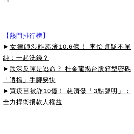
PR
【熱門排行榜】
►
女律師涉詐慈濟10.6億！ 李怡貞疑不單
純：一起洗錢？
►
跌深反彈是逃命？ 杜金龍揭台股箱型密碼
「這檔」手腳要快
►
買疫苗被詐10億！ 慈濟發「3點聲明」：
全力捍衛捐款人權益