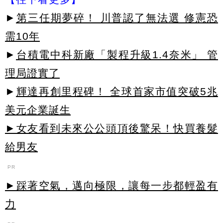
►
第三任期夢碎！ 川普認了無法選 修憲恐
需10年
►
台積電中科新廠「製程升級1.4奈米」 管
理局證實了
►
輝達再創里程碑！ 全球首家市值突破5兆
美元企業誕生
►女友看到未來公公頭頂後驚呆！快買養髮
給男友
PR
►踩著空氣，邁向極限，讓每一步都輕盈有
力