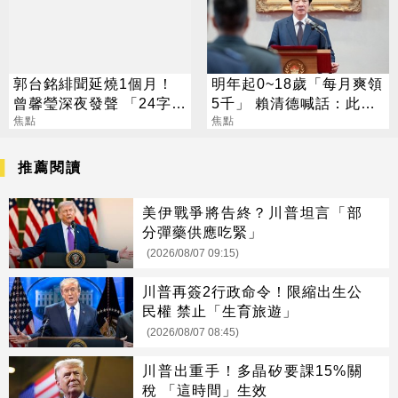
郭台銘緋聞延燒1個月！
明年起0~18歲「每月爽領
曾馨瑩深夜發聲 「24字」
5千」 賴清德喊話：此時
吐盡最心繫的事
焦點
不生待何時
焦點
推薦閱讀
美伊戰爭將告終？川普坦言「部
分彈藥供應吃緊」
(2026/08/07 09:15)
川普再簽2行政命令！限縮出生公
民權 禁止「生育旅遊」
(2026/08/07 08:45)
川普出重手！多晶矽要課15%關
稅 「這時間」生效