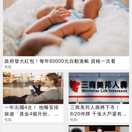
政府發大紅包！每年60000元自動進帳 資格一次看
焦點
一年出國4次！ 他曝安排
三商美邦人壽將下市！
旅遊「黃金4個月份」 卡
8/20停牌 千張大戶還有
對整年活在期待中
焦點
252人
焦點