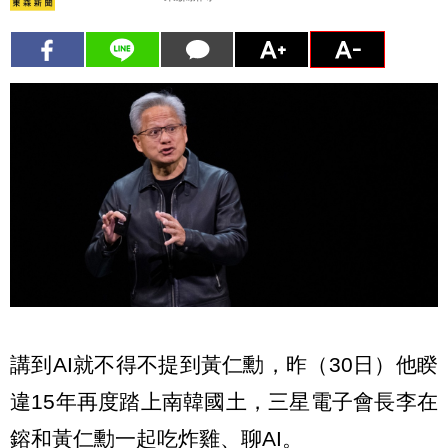
講到AI就不得不提到黃仁勳，昨（30日）他睽
違15年再度踏上南韓國土，三星電子會長李在
鎔和黃仁勳一起吃炸雞、聊AI。