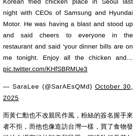
Korean fried chicken place in Seoul last
night with CEOs of Samsung and Hyundai
Motor. He was having a blast and stood up
and said cheers to everyone in the
restaurant and said ‘your dinner bills are on
me tonight. Enjoy all the chicken and…
pic.twitter.com/KHfSBRMUe3
— SaraLee (@SarAEsQMd)
October 30,
2025
而黃仁勳也不改親民作風，粉絲的簽名握手來
者不拒，而他也像造訪台灣一樣，買了食物發