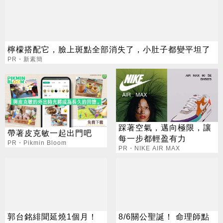
檸檬搭配它，臉上斑點全部消失了，小肚子都變平坦了
PR・新素簡
踩著空氣，邁向極限，讓
帶著皮克敏一起出門吧
每一步都輕盈有力
PR・Pikmin Bloom
PR・NIKE AIR MAX
郭台銘緋聞延燒1個月！
8/6關公聖誕！ 命理師點