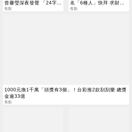
曾馨瑩深夜發聲 「24字」
名「6種人」快拜 求財求
吐盡最心繫的事
焦點
職保平安
焦點
1000元換1千萬「頭獎有3個」！台彩推2款刮刮樂 總獎
金逾33億
焦點