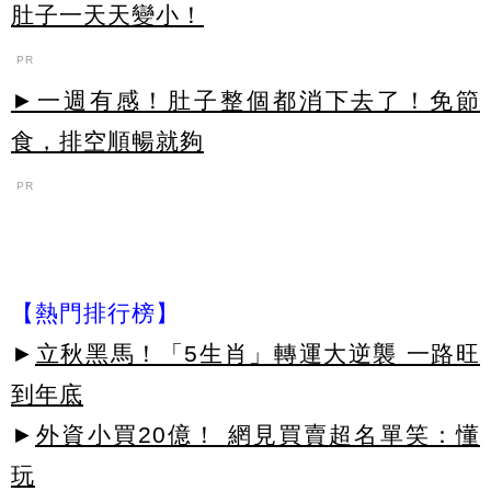
肚子一天天變小！
PR
►一週有感！肚子整個都消下去了！免節
食，排空順暢就夠
PR
【熱門排行榜】
►
立秋黑馬！「5生肖」轉運大逆襲 一路旺
到年底
►
外資小買20億！ 網見買賣超名單笑：懂
玩