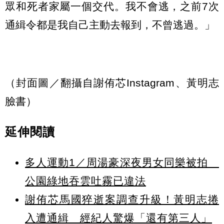
眾和死者家屬一個交代。我不會逃，之前7次
通緝令都是我自己主動去報到，不曾逃過。」
（封面圖／翻攝自謝侑芯Instagram、黃明志
臉書）
延伸閱讀
多人運動1／周湯豪深夜男女同樂被拍
公園綠地吞雲吐霧已違法
謝侑芯馬國猝逝案調查升級！黃明志捲
入遭通緝 經紀人驚爆「還有第三人」