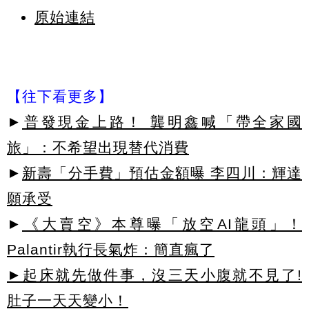
原始連結
【往下看更多】
►
普發現金上路！ 龔明鑫喊「帶全家國
旅」：不希望出現替代消費
►
新壽「分手費」預估金額曝 李四川：輝達
願承受
►
《大賣空》本尊曝「放空AI龍頭」！
Palantir執行長氣炸：簡直瘋了
►起床就先做件事，沒三天小腹就不見了!
肚子一天天變小！