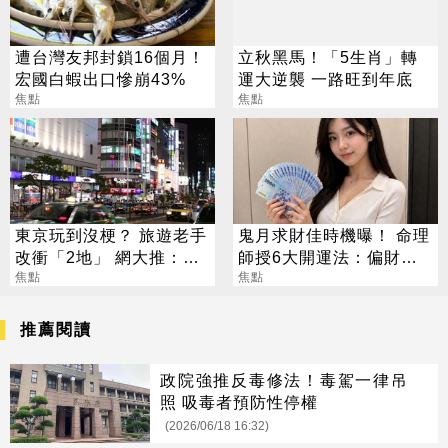
遭台灣友邦封鎖16個月！
立秋黑馬！「5生肖」轉
宏國白蝦出口慘崩43%
運大逆襲 一路旺到年底
焦點
焦點
東京玩到沒梗？ 旅遊老手
鬼月求財佳時機曝！ 命理
改衝「2地」 網大推：去
師授6大開運法：偏財
了回不來
焦點
「用想的」就行
焦點
推薦閱讀
政院強推反毒修法！毒駕一律吊
照 吸毒者預防性停權
(2026/06/18 16:32)