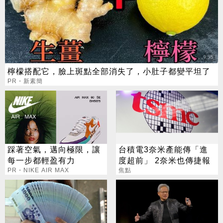
檸檬搭配它，臉上斑點全部消失了，小肚子都變平坦了
PR・新素簡
踩著空氣，邁向極限，讓
台積電3奈米產能傳「進
每一步都輕盈有力
度超前」 2奈米也傳捷報
PR・NIKE AIR MAX
焦點