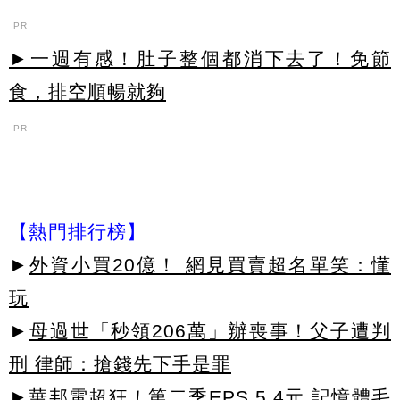
PR
►一週有感！肚子整個都消下去了！免節
食，排空順暢就夠
PR
【熱門排行榜】
►
外資小買20億！ 網見買賣超名單笑：懂
玩
►
母過世「秒領206萬」辦喪事！父子遭判
刑 律師：搶錢先下手是罪
►
華邦電超狂！第二季EPS 5.4元 記憶體毛