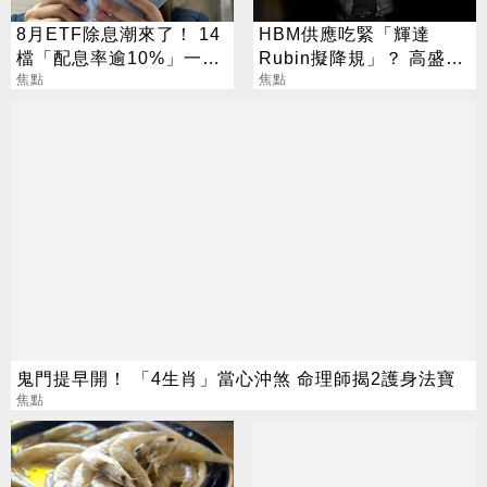
8月ETF除息潮來了！ 14
HBM供應吃緊「輝達
檔「配息率逾10%」一次
Rubin擬降規」？ 高盛反
看
焦點
讚記憶體：牛市才開始
焦點
鬼門提早開！ 「4生肖」當心沖煞 命理師揭2護身法寶
焦點