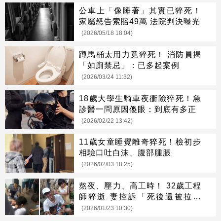
公車上「像睡著」其實已猝死！
家屬怒告索賠49萬 法院判決曝光
(2026/05/18 18:04)
蹲馬桶太用力竟猝死！ 消防員揭
「如廁禁忌」：已多起案例
(2026/03/24 11:32)
18歲大學生騎車夜衝險猝死！急
診醫一問原因傻眼：到底有多正
(2026/02/22 13:42)
11歲女童睡覺離奇猝死！檢初步
相驗口吐白沫、腹部腫脹
(2026/02/03 18:25)
熬夜、壓力、高工時！ 32歲工程
師猝逝 妻控訴「死後還被拉群
組」
(2026/01/23 10:30)