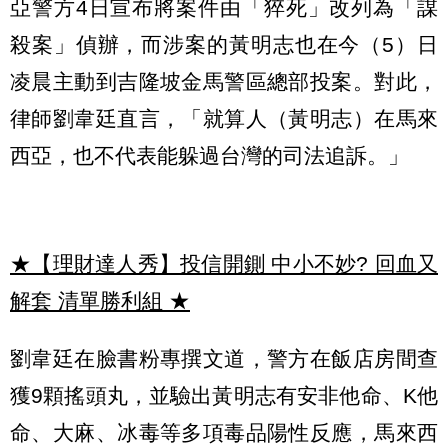
亞警方4日宣布將案件由「猝死」改列為「謀
殺案」偵辦，而涉案的黃明志也在今（5）日
凌晨主動到吉隆坡金馬警區總部投案。對此，
律師劉韋廷直言，「就算人（黃明志）在馬來
西亞，也不代表能躲過台灣的司法追訴。」
★【理財達人秀】投信開鍘 中小不妙? 回血又
解套 清單勝利組
★
劉韋廷在臉書粉專撰文道，警方在飯店房間查
獲9顆搖頭丸，並驗出黃明志有安非他命、K他
命、大麻、冰毒等多項毒品陽性反應，馬來西