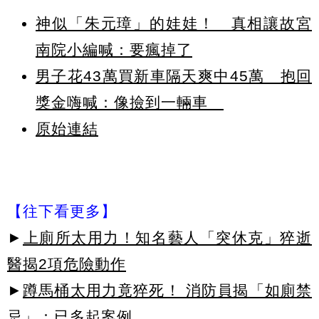
神似「朱元璋」的娃娃！ 真相讓故宮
南院小編喊：要瘋掉了
男子花43萬買新車隔天爽中45萬 抱回
獎金嗨喊：像撿到一輛車
原始連結
【往下看更多】
►
上廁所太用力！知名藝人「突休克」猝逝
醫揭2項危險動作
►
蹲馬桶太用力竟猝死！ 消防員揭「如廁禁
忌」：已多起案例