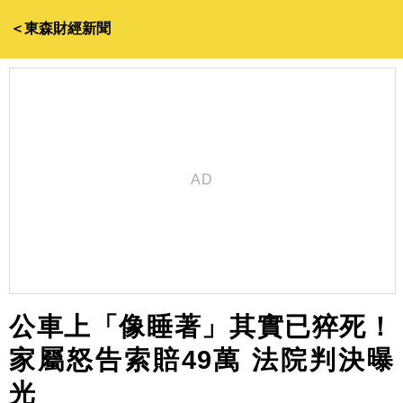
＜東森財經新聞
公車上「像睡著」其實已猝死！
家屬怒告索賠49萬 法院判決曝
光