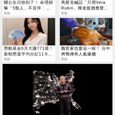
關公生日快到了！ 命理師
馬斯克喊話「只用Vera
曝「5類人」不宜拜：求
Rubin」輝達股價應聲勁
偏財、做這些事反招禍
焦點
揚
焦點
勞動基金6月大賺771億！
魏哲家也愛這一味！ 台中
新制勞退平均分紅11.6萬
烤鴨傳奇人氣爆棚
元
焦點
焦點