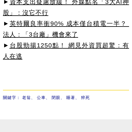
►
資本支出疑慮放緩！ 外媒點名「3大AI神
股」：沒它不行
►
英特爾良率衝90% 成本僅台積電一半？
法人：「3台廠」機會來了
►
台股勁揚1250點！ 網見外資買超驚：有
人在逃
關鍵字：
老翁
、
公車
、
閉眼
、
睡著
、
猝死