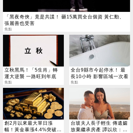
「黑夜奇俠」竟是共諜！ 砸15萬買全台個資 黃仁勳、
張麗善也受害
焦點
立秋黑馬！「5生肖」轉
全台9縣市今起停水！ 最
運大逆襲 一路旺到年底
長10小時 影響區域一次看
焦點
焦點
創2月以來最大單日漲
台玻夫人長子輕生 傳遺孀
幅！黃金暴漲4.4%突破
放棄繼承房產 譚以欣：不