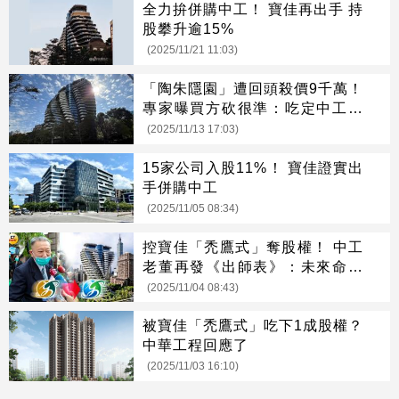
全力拚併購中工！ 寶佳再出手 持
股攀升逾15%
(2025/11/21 11:03)
「陶朱隱園」遭回頭殺價9千萬！
專家曝買方砍很準：吃定中工非
賣不可
(2025/11/13 17:03)
15家公司入股11%！ 寶佳證實出
手併購中工
(2025/11/05 08:34)
控寶佳「禿鷹式」奪股權！ 中工
老董再發《出師表》：未來命運
的關鍵戰役
(2025/11/04 08:43)
被寶佳「禿鷹式」吃下1成股權？
中華工程回應了
(2025/11/03 16:10)