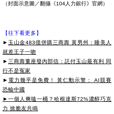
（封面示意圖／翻攝《104人力銀行》官網）
【往下看更多】
►
玉山金483億併購三商壽 黃男州：睡美人
就差王子一吻
►
三商壽董座發內部信：託付玉山最有利 同
行不是冤家
►
電力幾乎是免費！ 黃仁勳示警： AI競賽
恐輸中國
►一個人爽嗑一桶？哈根達斯72%濃醇巧克
力 掀脆友共鳴