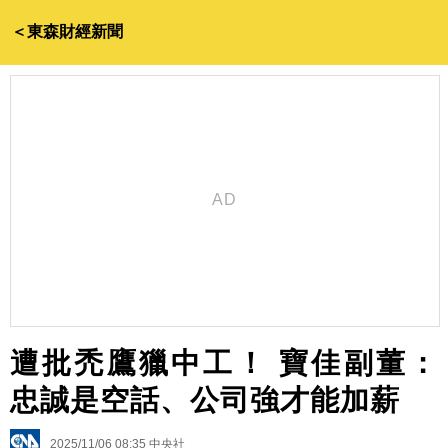
＜東森財經新聞
遭批禿鷹獵中工！ 寶佳副董：
忠誠是空話、公司強才能加薪
2025/11/06 08:35
中央社