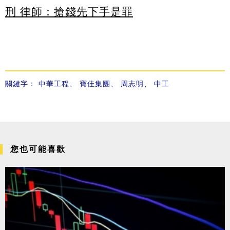
刑 律師：搶錢先下手是罪
關鍵字：
中華工程
、
寶佳集團
、
周志明
、
中工
您也可能喜歡