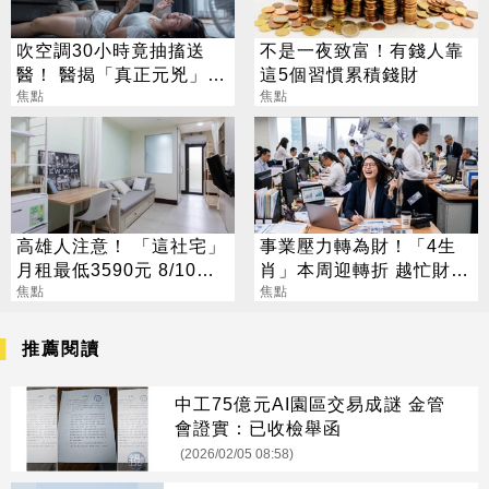
吹空調30小時竟抽搐送
不是一夜致富！有錢人靠
醫！ 醫揭「真正元兇」：
這5個習慣累積錢財
不是冷氣
焦點
焦點
高雄人注意！ 「這社宅」
事業壓力轉為財！「4生
月租最低3590元 8/10起
肖」本周迎轉折 越忙財運
放申請
焦點
越旺
焦點
推薦閱讀
中工75億元AI園區交易成謎 金管
會證實：已收檢舉函
(2026/02/05 08:58)