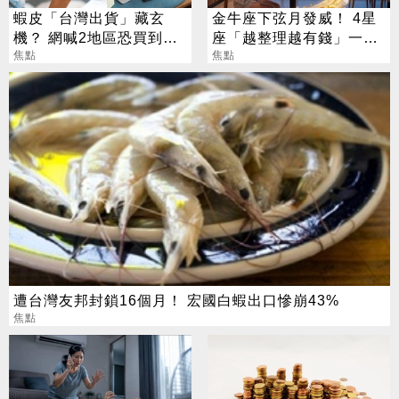
蝦皮「台灣出貨」藏玄
金牛座下弦月發威！ 4星
機？ 網喊2地區恐買到假
座「越整理越有錢」一路
貨 專家揭真相
焦點
旺運到10月
焦點
遭台灣友邦封鎖16個月！ 宏國白蝦出口慘崩43%
焦點