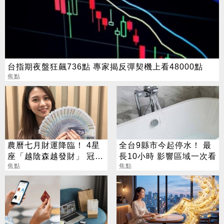
台指期夜盤狂飆736點 專家揭反彈契機上看48000點
焦點
農曆七月財運降臨！ 4星
全台9縣市今起停水！ 最
座「越陰森越發財」 冠軍
長10小時 影響區域一次看
賺到翻
焦點
焦點