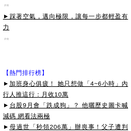
PR
►踩著空氣，邁向極限，讓每一步都輕盈有
力
PR
【熱門排行榜】
►
加班身心俱疲！ 她只想做「4~6小時」內
行人推這行：月收10萬
►
台股9月會「跌成狗」？ 他曬歷史圖卡喊
減碼 網看法兩極
►
母過世「秒領206萬」辦喪事！父子遭判