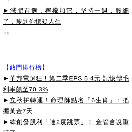
►減肥首選，檸檬加它，堅持一週，腰細
了，瘦到你懷疑人生
PR
【熱門排行榜】
►
華邦電超狂！第二季EPS 5.4元 記憶體毛
利率飆至70.3%
►
立秋拚轉運！命理師點名「6生肖」：把
握黃金7天
►
緯創發股利「連2度跳票」！ 金管會說重