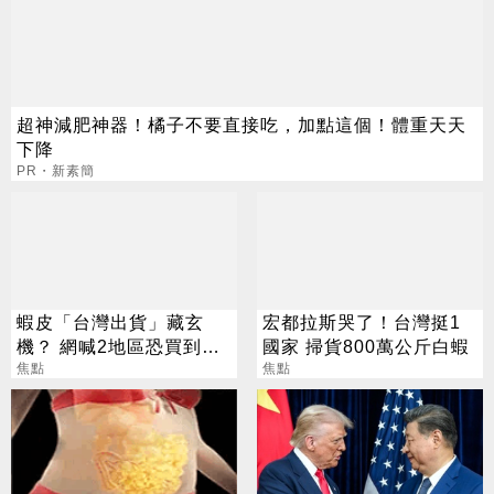
超神減肥神器！橘子不要直接吃，加點這個！體重天天
下降
PR・新素簡
蝦皮「台灣出貨」藏玄
宏都拉斯哭了！台灣挺1
機？ 網喊2地區恐買到假
國家 掃貨800萬公斤白蝦
貨 專家揭真相
焦點
焦點