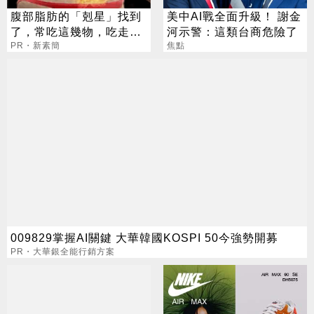
腹部脂肪的「剋星」找到
美中AI戰全面升級！ 謝金
了，常吃這幾物，吃走大
河示警：這類台商危險了
肚囊，瘦出小蠻腰
PR・新素簡
焦點
009829掌握AI關鍵 大華韓國KOSPI 50今強勢開募
PR・大華銀全能行銷方案