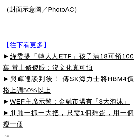
（封面示意圖／PhotoAC）
【往下看更多】
►
綠委提「轉大人ETF」孩子滿18可領100
萬 黃士修傻眼：沒文化真可怕
►
與輝達談判後！ 傳SK海力士將HBM4價
格上調50%以上
►
WEF主席示警：金融市場有「3大泡沫」
►肚腩一抓一大把，只需1個雞蛋，用一個
瘦一個
PR