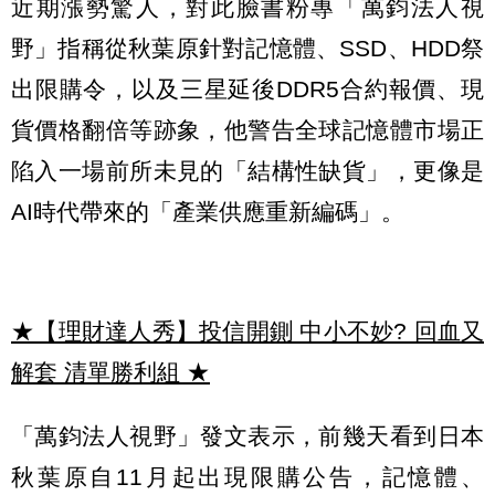
近期漲勢驚人，對此臉書粉專「萬鈞法人視
野」指稱從秋葉原針對記憶體、SSD、HDD祭
出限購令，以及三星延後DDR5合約報價、現
貨價格翻倍等跡象，他警告全球記憶體市場正
陷入一場前所未見的「結構性缺貨」，更像是
AI時代帶來的「產業供應重新編碼」。
★【理財達人秀】投信開鍘 中小不妙? 回血又
解套 清單勝利組
★
「萬鈞法人視野」發文表示，前幾天看到日本
秋葉原自11月起出現限購公告，記憶體、