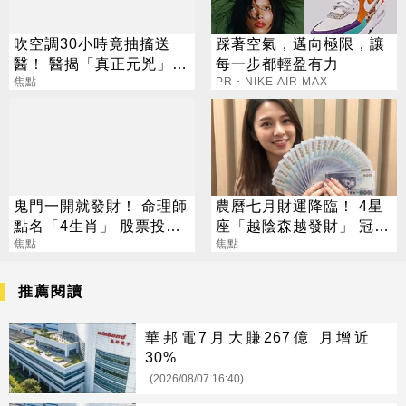
吹空調30小時竟抽搐送
踩著空氣，邁向極限，讓
醫！ 醫揭「真正元兇」：
每一步都輕盈有力
不是冷氣
焦點
PR・NIKE AIR MAX
鬼門一開就發財！ 命理師
農曆七月財運降臨！ 4星
點名「4生肖」 股票投資
座「越陰森越發財」 冠軍
大翻身
焦點
賺到翻
焦點
推薦閱讀
華邦電7月大賺267億 月增近
30%
(2026/08/07 16:40)