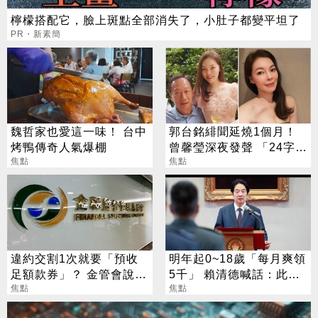
檸檬搭配它，臉上斑點全部消失了，小肚子都變平坦了
PR・新素簡
魏哲家也愛這一味！ 台中
郭台銘緋聞延燒1個月！
烤鴨傳奇人氣爆棚
曾馨瑩深夜發聲 「24字」
焦點
吐盡最心繫的事
焦點
違約交割1次就要「預收
明年起0~18歲「每月爽領
足額款券」？ 金管會說話
5千」 賴清德喊話：此時
了
焦點
不生待何時
焦點