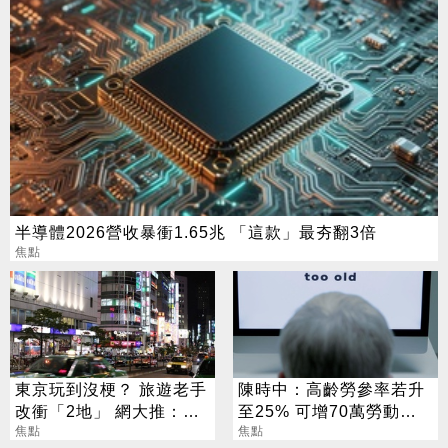
半導體2026營收暴衝1.65兆 「這款」最夯翻3倍
焦點
東京玩到沒梗？ 旅遊老手
陳時中：高齡勞參率若升
改衝「2地」 網大推：去
至25% 可增70萬勞動人
了回不來
焦點
口
焦點