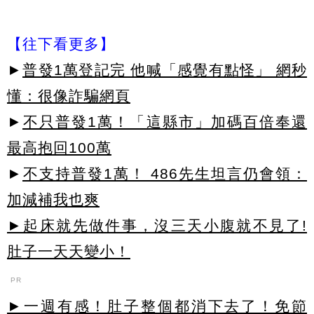
【往下看更多】
►
普發1萬登記完 他喊「感覺有點怪」 網秒
懂：很像詐騙網頁
►
不只普發1萬！「這縣市」加碼百倍奉還
最高抱回100萬
►
不支持普發1萬！ 486先生坦言仍會領：
加減補我也爽
►起床就先做件事，沒三天小腹就不見了!
肚子一天天變小！
PR
►一週有感！肚子整個都消下去了！免節