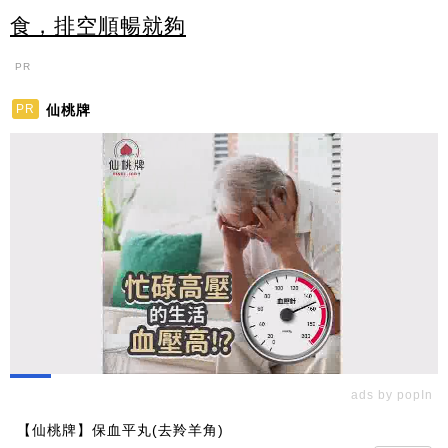
食，排空順暢就夠
PR
仙桃牌
PR
ads by popIn
【仙桃牌】保血平丸(去羚羊角)