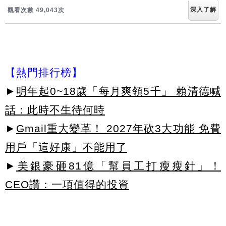
深入了解
觀看次數 49,049次
【熱門排行榜】
►
明年起0~18歲「每月爽領5千」 賴清德喊
話：此時不生待何時
►
Gmail重大變革！ 2027年砍3大功能 免費
用戶「這好康」不能用了
►
美銀豪砸81億「幫員工打瘦瘦針」！
CEO讚：一項值得的投資