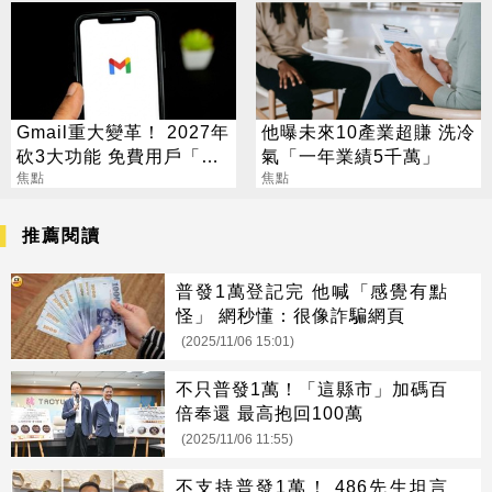
Gmail重大變革！ 2027年
他曝未來10產業超賺 洗冷
砍3大功能 免費用戶「這
氣「一年業績5千萬」
好康」不能用了
焦點
焦點
推薦閱讀
普發1萬登記完 他喊「感覺有點
怪」 網秒懂：很像詐騙網頁
(2025/11/06 15:01)
不只普發1萬！「這縣市」加碼百
倍奉還 最高抱回100萬
(2025/11/06 11:55)
不支持普發1萬！ 486先生坦言