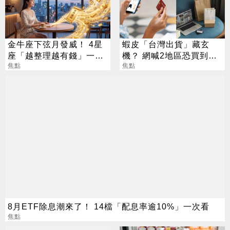
金牛座下弦月發威！ 4星
蝦皮「台灣出貨」藏玄
座「越整理越有錢」一路
機？ 網喊2地區恐買到假
旺運到10月
焦點
貨 專家揭真相
焦點
8月ETF除息潮來了！ 14檔「配息率逾10%」一次看
焦點