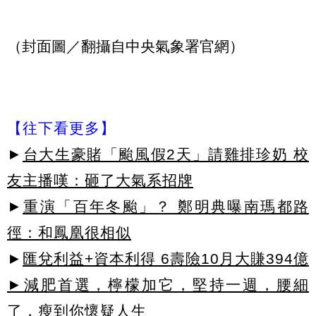
（封面圖／翻攝自中央氣象署官網）
【往下看更多】
►
台大生豪賭「颱風假2天」請雞排珍奶 校
友主播嘆：砸了大氣系招牌
►
重演「百年冬颱」？ 鄭明典曝南瑪都路
徑：和鳳凰很相似
►
匯兌利益+資本利得 6壽險10月大賺394億
►減肥首選，檸檬加它，堅持一週，腰細
了，瘦到你懷疑人生