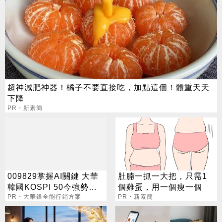
超神減肥神器！橘子不要直接吃，加點這個！體重天天
下降
PR・新素簡
009829掌握AI關鍵 大華
肚腩一抓一大把，只需1
韓國KOSPI 50今強勢開
個雞蛋，用一個瘦一個
募
PR・大華銀全能行銷方案
PR・新素簡