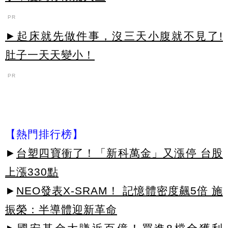
PR
►起床就先做件事，沒三天小腹就不見了!
肚子一天天變小！
PR
【熱門排行榜】
►
台塑四寶衝了！「新科萬金」又漲停 台股
上漲330點
►
NEO發表X-SRAM！ 記憶體密度飆5倍 施
振榮：半導體迎新革命