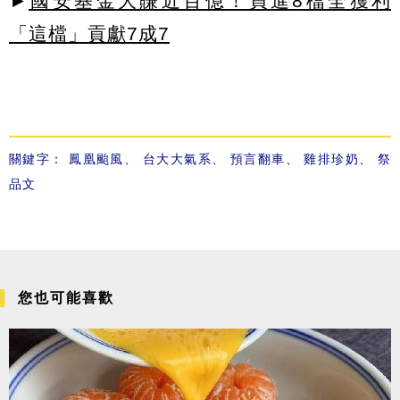
►
國安基金大賺近百億！買進8檔全獲利
「這檔」貢獻7成7
關鍵字：
鳳凰颱風
、
台大大氣系
、
預言翻車
、
雞排珍奶
、
祭
品文
您也可能喜歡