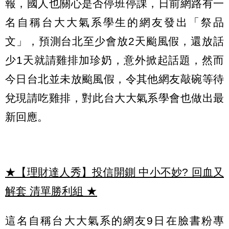
報，國人也關心是否停班停課，日前網路有一
名自稱台大大氣系學生的網友發出「祭品
文」，預測台北至少會放2天颱風假，還放話
少1天就請雞排加珍奶，意外掀起話題，然而
今日台北並未放颱風假，令其他網友敲碗等待
兌現請吃雞排，對此台大大氣系學會也做出最
新回應。
★【理財達人秀】投信開鍘 中小不妙? 回血又
解套 清單勝利組
★
這名自稱台大大氣系的網友9日在臉書粉專