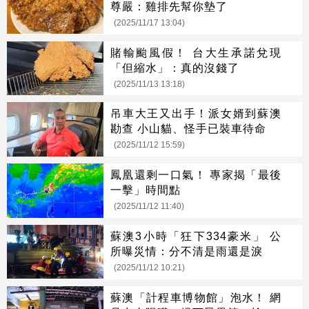
尊嚴：雞排先幫你墊了
(2025/11/17 13:04)
賭輸颱風假！ 台大生承諾兌現
「但縮水」：真的沒錢了
(2025/11/13 13:18)
吊車大王又出手！派女婿到蘇澳
勘查 小山貓、怪手已裝車待命
(2025/11/12 15:59)
鳳凰還剩一口氣！ 專家揭「最後
一擊」時間點
(2025/11/12 11:40)
蘇澳3小時「狂下334豪米」 公
所曝災情：分不清是雨還是淚
(2025/11/12 10:21)
蘇澳「計程車博物館」泡水！ 網