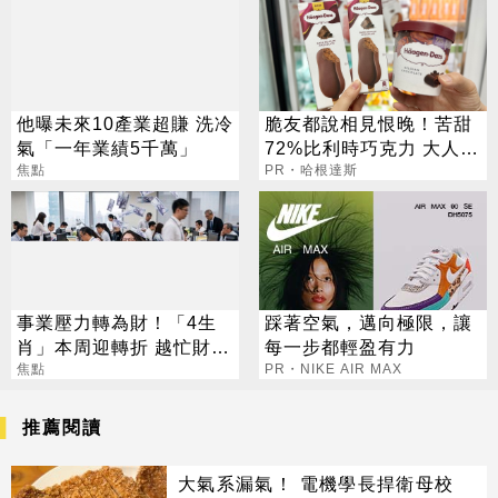
他曝未來10產業超賺 洗冷
脆友都說相見恨晚！苦甜
氣「一年業績5千萬」
72%比利時巧克力 大人味
焦點
爆紅！
PR・哈根達斯
事業壓力轉為財！「4生
踩著空氣，邁向極限，讓
肖」本周迎轉折 越忙財運
每一步都輕盈有力
越旺
焦點
PR・NIKE AIR MAX
推薦閱讀
大氣系漏氣！ 電機學長捍衛母校