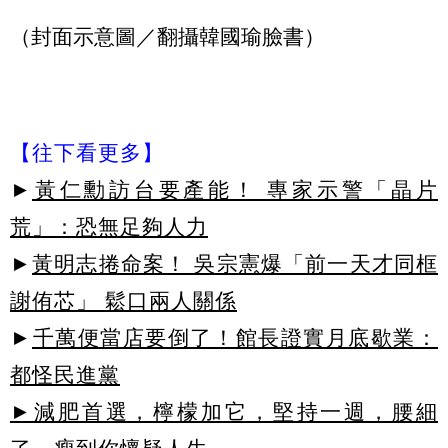
（封面示意圖／翻攝韓國瑜臉書）
【往下看更多】
►
黃仁勳訪台要產能！ 專家示警「晶片
荒」：恐無足夠人力
►
黃明志捲命案！ 吳宗憲爆「前一天才同框
謝侑芯」 鬆口兩人關係
►
千萬便當店要倒了！館長證實月底歇業：
都怪民進黨
►減肥首選，檸檬加它，堅持一週，腰細