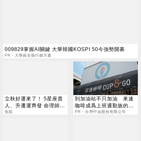
009829掌握AI關鍵 大華韓國KOSPI 50今強勢開募
PR・大華銀全能行銷方案
立秋好運來了！ 5星座貴
到加油站不只加油 來速
人、升遷運齊發 命理師：
咖啡成爲上班通勤族的新
把握黃金轉運期
焦點
選擇
PR・台灣中油股份有限公司