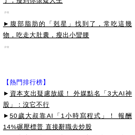
了，瘦到你懷疑人生
PR
►腹部脂肪的「剋星」找到了，常吃這幾
物，吃走大肚囊，瘦出小蠻腰
PR
【熱門排行榜】
►
資本支出疑慮放緩！ 外媒點名「3大AI神
股」：沒它不行
►
50歲大叔靠AI「1小時寫程式」！ 報酬
14%碾壓標普 直接辭職去炒股