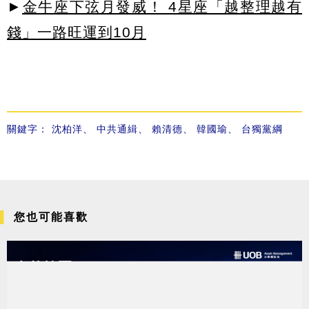
►
金牛座下弦月發威！ 4星座「越整理越有
錢」一路旺運到10月
關鍵字：
沈柏洋
、
中共通緝
、
賴清德
、
韓國瑜
、
台獨黨綱
您也可能喜歡