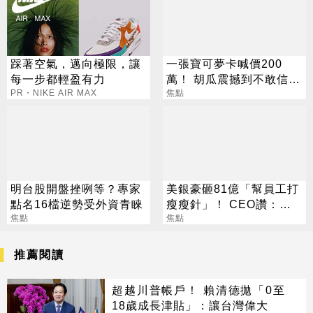
踩著空氣，邁向極限，讓
一張寶可夢卡喊價200
每一步都輕盈有力
萬！ 胡瓜震撼到不敢信：
PR・NIKE AIR MAX
比股票賺得兇
焦點
明台股開盤挫咧等？專家
美銀豪砸81億「幫員工打
點名16檔逆勢受外資青睞
瘦瘦針」！ CEO讚：一
焦點
項值得的投資
焦點
推薦閱讀
超越川普帳戶！ 賴清德拋「0至
18歲成長津貼」：讓台灣偉大