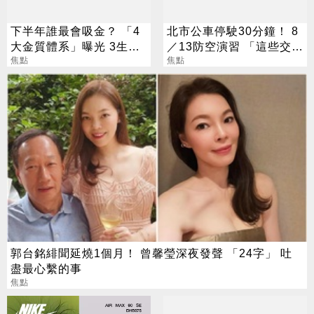
下半年誰最會吸金？ 「4
北市公車停駛30分鐘！ 8
大金質體系」曝光 3生肖
／13防空演習 「這些交通
偏財旺到「錢自己找上
焦點
工具」全面管制
焦點
門」
郭台銘緋聞延燒1個月！ 曾馨瑩深夜發聲 「24字」 吐
盡最心繫的事
焦點