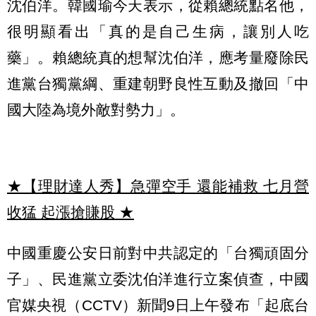
沈伯洋。韓國瑜今天表示，從賴總統點名他，
很明顯看出「真的是自己生病，讓別人吃
藥」。賴總統真的想幫沈伯洋，應考量廢除民
進黨台獨黨綱、重建朝野良性互動及撤回「中
國大陸為境外敵對勢力」。
★【理財達人秀】急彈空手 還能補救 七月營
收猛 起漲搶賺股
★
中國重慶公安日前對中共認定的「台獨頑固分
子」、民進黨立委沈伯洋進行立案偵查，中國
官媒央視（CCTV）新聞9日上午發布「起底台