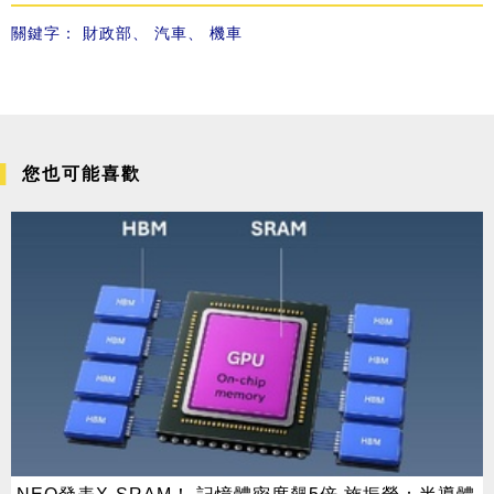
關鍵字：
財政部
、
汽車
、
機車
您也可能喜歡
NEO發表X-SRAM！ 記憶體密度飆5倍 施振榮：半導體