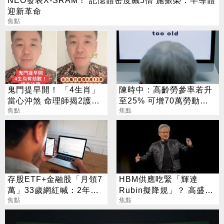
迎新革命
焦點
鬼門提早開！ 「4生肖」
陳時中：高齡勞參率若升
當心沖煞 命理師揭2護身
至25% 可增70萬勞動人
法寶
焦點
口
焦點
存股ETF+金融股「月領7
HBM供應吃緊「輝達
萬」33歲網紅喊：2年內
Rubin擬降規」？ 高盛反
要退休
焦點
讚記憶體：牛市才開始
焦點