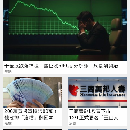
千金股跌落神壇！國巨收540元 分析師：只是剛開始
焦點
200萬買保單慘賠80萬！
三商壽9/1股票下市！
他改押「這檔」翻回本金
12/1正式更名「玉山人
還捐170萬
焦點
壽」
焦點