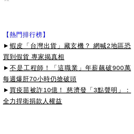
PR
【熱門排行榜】
►
蝦皮「台灣出貨」藏玄機？ 網喊2地區恐
買到假貨 專家揭真相
►
不是工程師！「這職業」年薪飆破900萬
每週爆肝70小時仍搶破頭
►
買疫苗被詐10億！ 慈濟發「3點聲明」：
全力捍衛捐款人權益