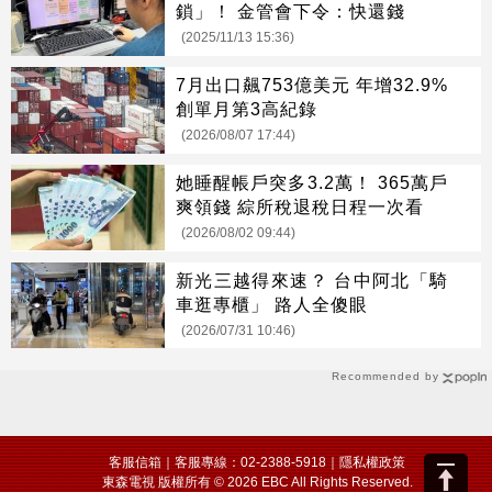
鎖」！ 金管會下令：快還錢
(2025/11/13 15:36)
7月出口飆753億美元 年增32.9%
創單月第3高紀錄
(2026/08/07 17:44)
她睡醒帳戶突多3.2萬！ 365萬戶
爽領錢 綜所稅退稅日程一次看
(2026/08/02 09:44)
新光三越得來速？ 台中阿北「騎
車逛專櫃」 路人全傻眼
(2026/07/31 10:46)
Recommended by
客服信箱
｜客服專線：02-2388-5918｜
隱私權政策
東森電視 版權所有 © 2026 EBC All Rights Reserved.