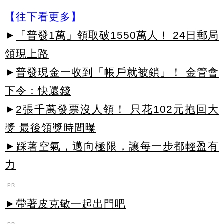
【往下看更多】
►
「普發1萬」領取破1550萬人！ 24日郵局
領現上路
►
普發現金一收到「帳戶就被鎖」！ 金管會
下令：快還錢
►
2張千萬發票沒人領！ 只花102元抱回大
獎 最後領獎時間曝
►踩著空氣，邁向極限，讓每一步都輕盈有
力
PR
►帶著皮克敏一起出門吧