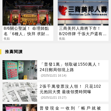
8/6關公聖誕！ 命理師點
三商美邦人壽將下市！
名「6種人」快拜 求財求
8/20停牌 千張大戶還有
職保平安
焦點
252人
焦點
推薦閱讀
「普發1萬」領取破1550萬人！
24日郵局領現上路
(2025/11/21 16:14)
2張千萬發票沒人領！ 只花102
元抱回大獎 最後領獎時間曝
(2025/11/21 15:27)
普發現金一收到「帳戶就被