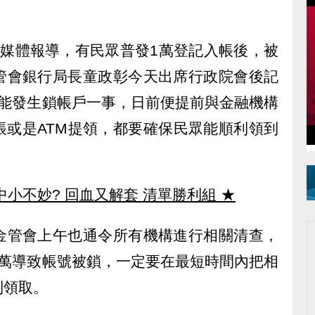
過媒體報導，有民眾普發1萬登記入帳後，被
管會銀行局長童政彰今天出席行政院會後記
可能發生鎖帳戶一事，日前便提前與金融機構
帳或是ATM提領，都要確保民眾能順利領到
中小不妙? 回血又解套 清單勝利組
★
金管會上午也通令所有機構進行相關清查，
1萬導致帳號被鎖，一定要在最短時間內把相
利領取。