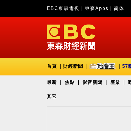
EBC東森電視
｜
東森Apps
｜
简体
首頁
財經新聞
57
最新
焦點
影音新聞
產業
其它