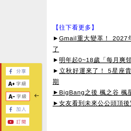
【往下看更多】
►
Gmail重大變革！ 20
了
►
明年起0~18歲「每月爽
►
立秋好運來了！ 5星座
期
►BigBang之後 楓之谷 楓
►女友看到未來公公頭頂後