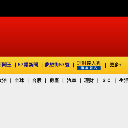
新聞王
57爆新聞
夢想街57號
更多+
政治
全球
台股
房產
汽車
理財
３Ｃ
生