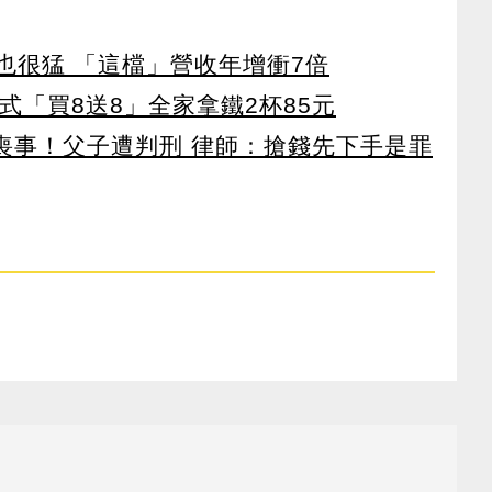
也很猛 「這檔」營收年增衝7倍
美式「買8送8」全家拿鐵2杯85元
辦喪事！父子遭判刑 律師：搶錢先下手是罪