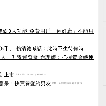
27年砍3大功能 免費用戶「這好康」不能用
領5千」 賴清德喊話：此時不生待何時
貴人、升遷運齊發 命理師：把握黃金轉運
星 上市
PR・Maplestory Worlds
驚呆！快買養髮給男友
PR・新聞熱議養髮洗髮精