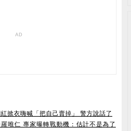
網紅掀衣嗨喊「把自己賣掉」 警方說話了
羅唯仁 專家曝轉戰動機：估計不是為了