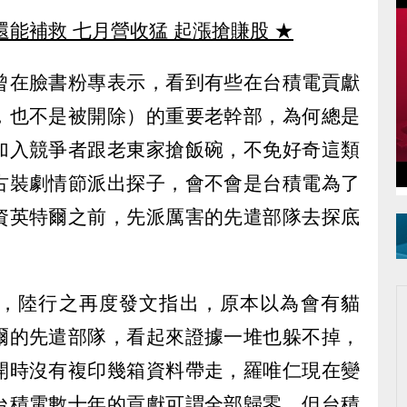
還能補救 七月營收猛 起漲搶賺股
★
曾在臉書粉專表示，看到有些在台積電貢獻
，也不是被開除）的重要老幹部，為何總是
加入競爭者跟老東家搶飯碗，不免好奇這類
古裝劇情節派出探子，會不會是台積電為了
資英特爾之前，先派厲害的先遣部隊去探底
，陸行之再度發文指出，原本以為會有貓
爾的先遣部隊，看起來證據一堆也躲不掉，
開時沒有複印幾箱資料帶走，羅唯仁現在變
台積電數十年的貢獻可謂全部歸零，但台積