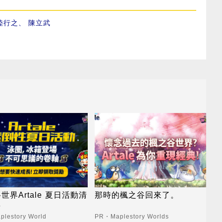
陸行之
、
陳立武
世界Artale 夏日活動清
那時的楓之谷回來了。
長
lestory World
PR・Maplestory Worlds