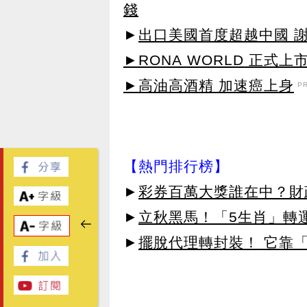
錢
►
出口美國首度超越中國 
►RONA WORLD 正式上市
►高油高酒精 加速癌上身
P
【熱門排行榜】
►
彩券百萬大獎誰在中？財
►
立秋黑馬！「5生肖」轉
►
擺脫代理轉封裝！ 它靠「