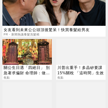
女友看到未來公公頭頂後驚呆！快買養髮給男友
PR・新聞熱議養髮洗髮精
關公生日遇「四絕日」 別
川普出重手！多晶矽要課
急著求偏財 命理師：做1
15%關稅 「這時間」生效
事更有效
焦點
焦點