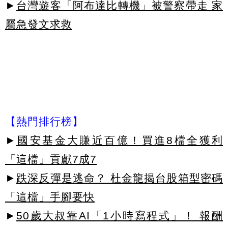
►
台灣遊客「阿布達比轉機」被警察帶走 家
屬急發文求救
【熱門排行榜】
►
國安基金大賺近百億！買進8檔全獲利
「這檔」貢獻7成7
►
跌深反彈是逃命？ 杜金龍揭台股箱型密碼
「這檔」手腳要快
►
50歲大叔靠AI「1小時寫程式」！ 報酬