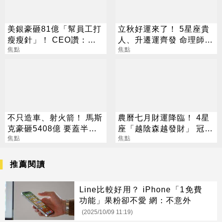
美銀豪砸81億「幫員工打
立秋好運來了！ 5星座貴
瘦瘦針」！ CEO讚：一
人、升遷運齊發 命理師：
項值得的投資
焦點
把握黃金轉運期
焦點
不只造車、射火箭！ 馬斯
農曆七月財運降臨！ 4星
克豪砸5408億 要蓋半導
座「越陰森越發財」 冠軍
體園區
焦點
賺到翻
焦點
推薦閱讀
Line比較好用？ iPhone「1免費
功能」果粉卻不愛 網：不意外
(2025/10/09 11:19)