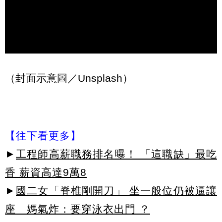
（封面示意圖／Unsplash）
【往下看更多】
►
工程師高薪職務排名曝！ 「這職缺」最吃
香 薪資高達9萬8
►
國二女「脊椎剛開刀」 坐一般位仍被逼讓
座 媽氣炸：要穿泳衣出門 ？