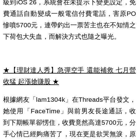
級到iOS 26，系統會在未提示下變更設定，免
費通話自動變成一般電信付費電話，害原PO
慘噴5700元，連帶釣出一票苦主也在不知情之
下荷包大失血，而解決方式也隨之曝光。
★【理財達人秀】急彈空手 還能補救 七月營
收猛 起漲搶賺股
★
根據網友「lam1304k」在Threads平台發文，
她使用「FaceTime」與前男友長途通話，收
到下期帳單卻愣住，收費竟然高達5700元，分
手心情已經夠痛苦了，現在更是欲哭無淚，原