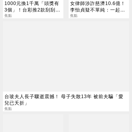
1000元換1千萬「頭獎有
女律師涉詐慈濟10.6億！
3個」！台彩推2款刮刮樂
李怡貞疑不單純：一起洗
總獎金逾33億
焦點
錢？
焦點
台玻夫人長子驟逝震撼！ 母子失散13年 被前夫騙「愛
兒已夭折」
焦點