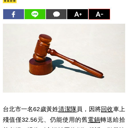
台北市一名62歲黃姓
清潔隊
員，因將
回收
車上
殘值僅32.56元、仍能使用的舊
電鍋
轉送給拾