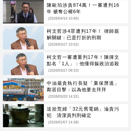
陳歐珀涉貪874萬！一審遭判16
年 褫奪公權6年
(2026/04/14 10:40)
柯文哲涉4罪遭判17年！ 律師親
解關鍵：已是打折的刑期
(2026/03/27 10:02)
柯文哲一審遭重判17年！陳揮文
點名「1人」：他懂得躲政治追殺
(2026/03/27 09:33)
中油最貪執行長疑「棄保潛逃」
鄰居目擊：以為他要去拜拜
(2026/03/20 14:32)
送拾荒婦「32元舊電鍋」淪貪污
犯 清潔員判刑確定
(2026/01/07 14:38)