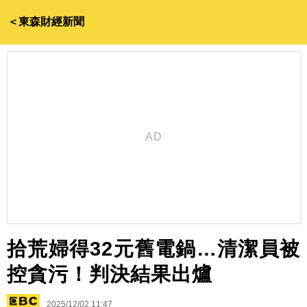
＜東森財經新聞
拾荒婦得32元舊電鍋…清潔員被
控貪污！判決結果出爐
2025/12/02 11:47