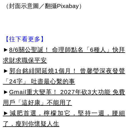
（封面示意圖／翻攝Pixabay）
【往下看更多】
►
8/6關公聖誕！ 命理師點名「6種人」快拜
求財求職保平安
►
郭台銘緋聞延燒1個月！ 曾馨瑩深夜發聲
「24字」 吐盡最心繫的事
►
Gmail重大變革！ 2027年砍3大功能 免費
用戶「這好康」不能用了
►減肥首選，檸檬加它，堅持一週，腰細
了，瘦到你懷疑人生