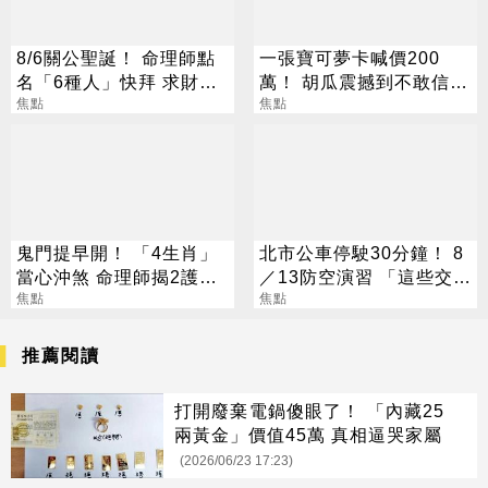
8/6關公聖誕！ 命理師點
一張寶可夢卡喊價200
名「6種人」快拜 求財求
萬！ 胡瓜震撼到不敢信：
職保平安
焦點
比股票賺得兇
焦點
鬼門提早開！ 「4生肖」
北市公車停駛30分鐘！ 8
當心沖煞 命理師揭2護身
／13防空演習 「這些交通
法寶
焦點
工具」全面管制
焦點
推薦閱讀
打開廢棄電鍋傻眼了！ 「內藏25
兩黃金」價值45萬 真相逼哭家屬
(2026/06/23 17:23)