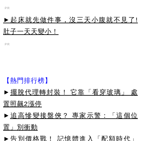
PR
►起床就先做件事，沒三天小腹就不見了!
肚子一天天變小！
PR
【熱門排行榜】
►
擺脫代理轉封裝！ 它靠「看穿玻璃」 處
置照飆2漲停
►
追高慘變接盤俠？ 專家示警：「這個位
置」別衝動
►
告別價格戰！ 記憶體進入「配額時代」