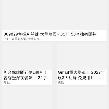
009829掌握AI關鍵 大華韓國KOSPI 50今強勢開募
PR・大華銀全能行銷方案
郭台銘緋聞延燒1個月！
Gmail重大變革！ 2027年
曾馨瑩深夜發聲 「24字」
砍3大功能 免費用戶「這
吐盡最心繫的事
焦點
好康」不能用了
焦點