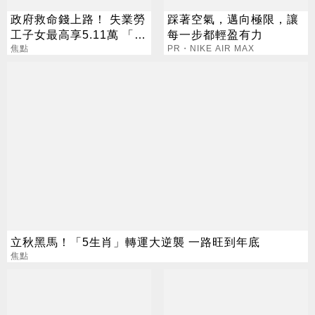
政府救命錢上路！ 失業勞
踩著空氣，邁向極限，讓
工子女最高享5.11萬 「雙
每一步都輕盈有力
軌補助」一次看懂
焦點
PR・NIKE AIR MAX
立秋黑馬！「5生肖」轉運大逆襲 一路旺到年底
焦點