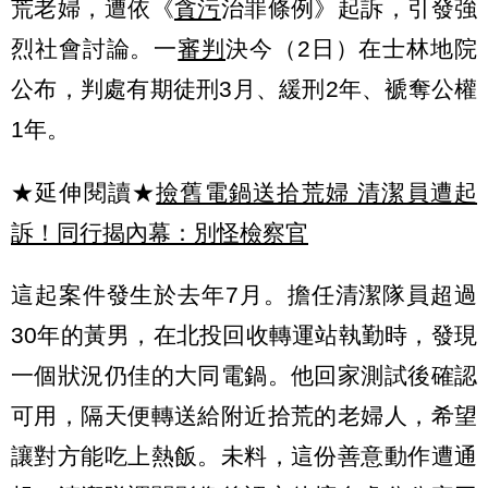
荒老婦，遭依《
貪污
治罪條例》起訴，引發強
烈社會討論。一
審判
決今（2日）在士林地院
公布，判處有期徒刑3月、緩刑2年、褫奪公權
1年。
★延伸閱讀★
撿舊電鍋送拾荒婦 清潔員遭起
訴！同行揭內幕：別怪檢察官
這起案件發生於去年7月。擔任清潔隊員超過
30年的黃男，在北投回收轉運站執勤時，發現
一個狀況仍佳的大同電鍋。他回家測試後確認
可用，隔天便轉送給附近拾荒的老婦人，希望
讓對方能吃上熱飯。未料，這份善意動作遭通