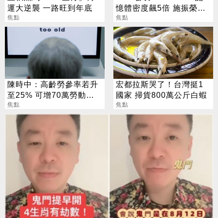
運大逆襲 一路旺到年底
憶體密度飆5倍 施振榮：
焦點
半導體迎新革命
焦點
陳時中：高齡勞參率若升
宏都拉斯哭了！台灣挺1
至25% 可增70萬勞動人
國家 掃貨800萬公斤白蝦
口
焦點
焦點