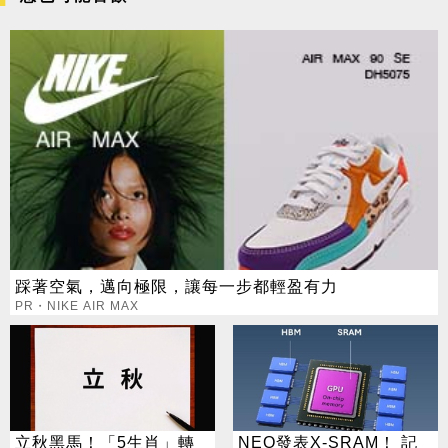
踩著空氣，邁向極限，讓每一步都輕盈有力
PR・NIKE AIR MAX
立秋黑馬！「5生肖」轉
NEO發表X-SRAM！ 記