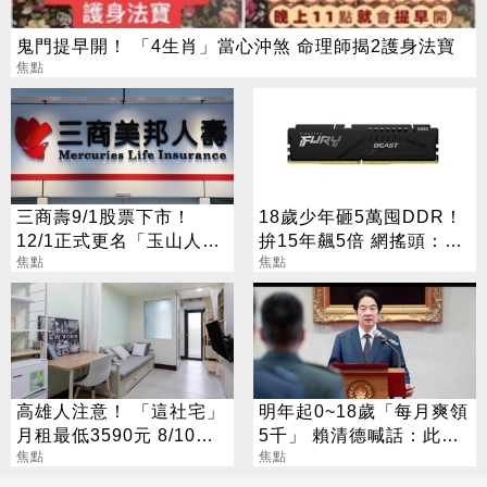
鬼門提早開！ 「4生肖」當心沖煞 命理師揭2護身法寶
焦點
三商壽9/1股票下市！
18歲少年砸5萬囤DDR！
12/1正式更名「玉山人
拚15年飆5倍 網搖頭：會
壽」
焦點
報廢
焦點
高雄人注意！ 「這社宅」
明年起0~18歲「每月爽領
月租最低3590元 8/10起
5千」 賴清德喊話：此時
放申請
焦點
不生待何時
焦點