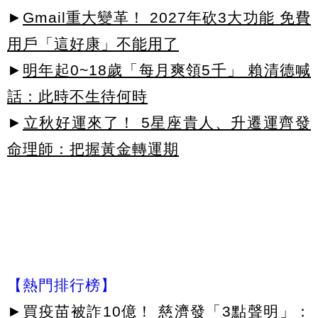
►
Gmail重大變革！ 2027年砍3大功能 免費
用戶「這好康」不能用了
►
明年起0~18歲「每月爽領5千」 賴清德喊
話：此時不生待何時
►
立秋好運來了！ 5星座貴人、升遷運齊發
命理師：把握黃金轉運期
【熱門排行榜】
►
買疫苗被詐10億！ 慈濟發「3點聲明」：