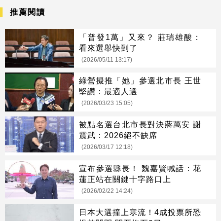
推薦閱讀
「普發1萬」又來？ 莊瑞雄酸：
看來選舉快到了
(2026/05/11 13:17)
綠營擬推「她」參選北市長 王世
堅讚：最適人選
(2026/03/23 15:05)
被點名選台北市長對決蔣萬安 謝
震武：2026絕不缺席
(2026/03/17 12:18)
宣布參選縣長！ 魏嘉賢喊話：花
蓮正站在關鍵十字路口上
(2026/02/22 14:24)
日本大選撞上寒流！4成投票所恐