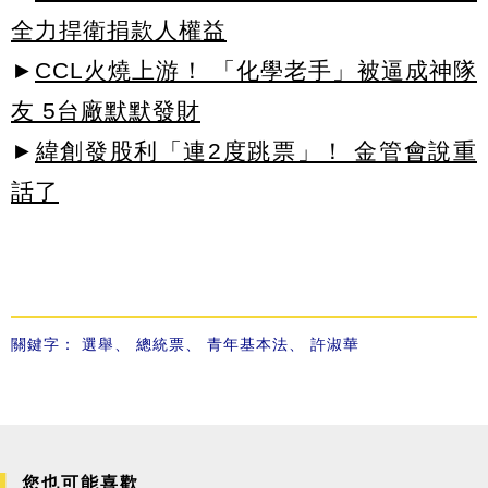
全力捍衛捐款人權益
►
CCL火燒上游！ 「化學老手」被逼成神隊
友 5台廠默默發財
►
緯創發股利「連2度跳票」！ 金管會說重
話了
關鍵字：
選舉
、
總統票
、
青年基本法
、
許淑華
您也可能喜歡