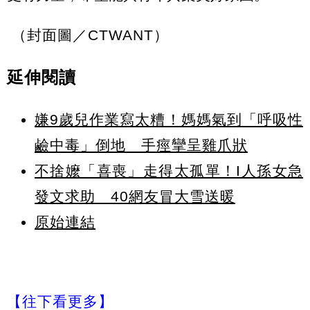
（封面圖／CTWANT）
延伸閱讀
嫌9歲兒作業寫太糟！媽媽氣到「呼吸性
鹼中毒」倒地 手痙攣呈雞爪狀
不捨嬤「喜喪」走得太孤單！I人孫女急
發文求助 40網友冒大雪送暖
原始連結
【往下看更多】