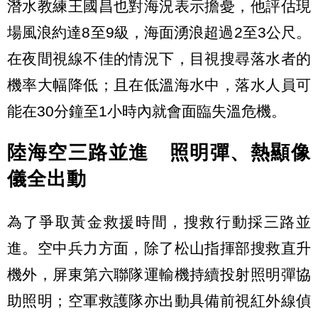
潛水教練王國昌也對海況表示擔憂，他評估現
場風浪約達8至9級，海面湧浪超過2至3公尺。
在夜間視線不佳的情況下，目視搜尋落水者的
機率大幅降低；且在低溫海水中，落水人員可
能在30分鐘至1小時內就會面臨失溫危機。
陸海空三路並進 照明彈、熱顯像
儀全出動
為了爭取黃金救援時間，搜救行動採三路並
進。空中兵力方面，除了松山指揮部搜救直升
機外，屏東第六聯隊運輸機持續投射照明彈協
助照明；空軍救護隊亦出動具備前視紅外線偵