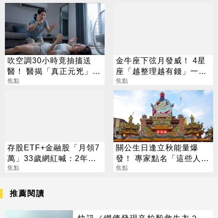
吹空調30小時竟抽搐送
金牛座下弦月發威！ 4星
醫！ 醫揭「真正元兇」：
座「越整理越有錢」一路
不是冷氣
焦點
旺運到10月
焦點
存股ETF+金融股「月領7
關公生日逢立秋能量爆
萬」33歲網紅喊：2年內
發！ 專家點名「這些人」
要退休
焦點
別亂拜
焦點
推薦閱讀
快訊／網傳發現辛柏毅救生衣？