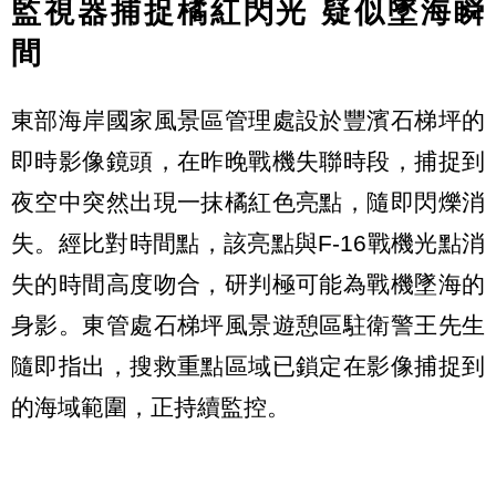
監視器捕捉橘紅閃光 疑似墜海瞬
間
東部海岸國家風景區管理處設於豐濱石梯坪的
即時影像鏡頭，在昨晚戰機失聯時段，捕捉到
夜空中突然出現一抹橘紅色亮點，隨即閃爍消
失。經比對時間點，該亮點與F-16戰機光點消
失的時間高度吻合，研判極可能為戰機墜海的
身影。東管處石梯坪風景遊憩區駐衛警王先生
隨即指出，搜救重點區域已鎖定在影像捕捉到
的海域範圍，正持續監控。