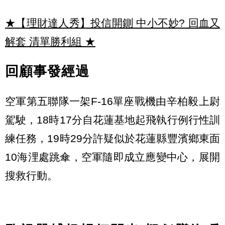
★【理財達人秀】投信開鍘 中小不妙? 回血又
解套 清單勝利組
★
回顧事發經過
空軍第五聯隊一架F-16單座戰機由辛柏毅上尉
駕駛，18時17分自花蓮基地起飛執行例行性訓
練任務，19時29分許疑似於花蓮縣豐濱鄉東面
10海浬處跳傘，空軍隨即成立應變中心，展開
搜救行動。