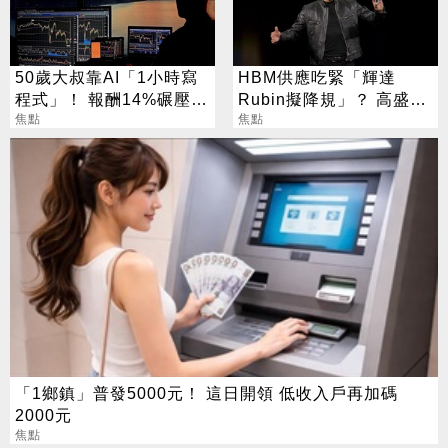
50歲大叔靠AI「1小時寫
HBM供應吃緊「輝達
程式」！ 報酬14%碾壓標
Rubin擬降規」？ 高盛反
普 直接辭職去炒股
焦點
讚記憶體：牛市才開始
焦點
「1鄉鎮」普發5000元！ 這日開領 低收入戶再加碼
2000元
焦點