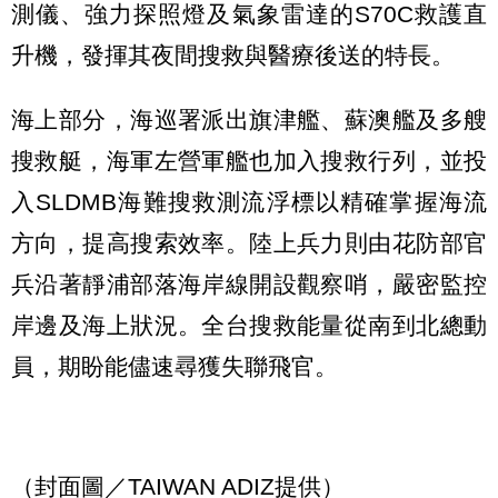
測儀、強力探照燈及氣象雷達的S70C救護直
升機，發揮其夜間搜救與醫療後送的特長。
海上部分，海巡署派出旗津艦、蘇澳艦及多艘
搜救艇，海軍左營軍艦也加入搜救行列，並投
入SLDMB海難搜救測流浮標以精確掌握海流
方向，提高搜索效率。陸上兵力則由花防部官
兵沿著靜浦部落海岸線開設觀察哨，嚴密監控
岸邊及海上狀況。全台搜救能量從南到北總動
員，期盼能儘速尋獲失聯飛官。
（封面圖／TAIWAN ADIZ提供）