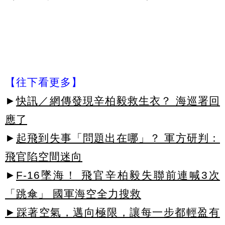
【往下看更多】
►
快訊／網傳發現辛柏毅救生衣？ 海巡署回
應了
►
起飛到失事「問題出在哪」？ 軍方研判：
飛官陷空間迷向
►
F-16墜海！ 飛官辛柏毅失聯前連喊3次
「跳傘」 國軍海空全力搜救
►踩著空氣，邁向極限，讓每一步都輕盈有