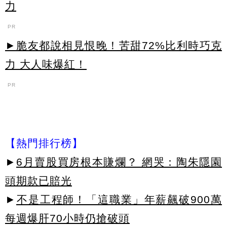
力
PR
►脆友都說相見恨晚！苦甜72%比利時巧克
力 大人味爆紅！
PR
【熱門排行榜】
►
6月賣股買房根本賺爛？ 網哭：陶朱隱園
頭期款已賠光
►
不是工程師！「這職業」年薪飆破900萬
每週爆肝70小時仍搶破頭