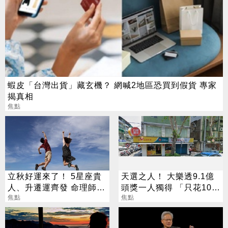
蝦皮「台灣出貨」藏玄機？ 網喊2地區恐買到假貨 專家
揭真相
焦點
立秋好運來了！ 5星座貴
天選之人！ 大樂透9.1億
人、升遷運齊發 命理師：
頭獎一人獨得 「只花100
把握黃金轉運期
焦點
元」買法曝光
焦點