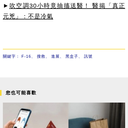
►
吹空調30小時竟抽搐送醫！ 醫揭「真正
元兇」：不是冷氣
關鍵字：
F-16
、
搜救
、
進展
、
黑盒子
、
訊號
您也可能喜歡