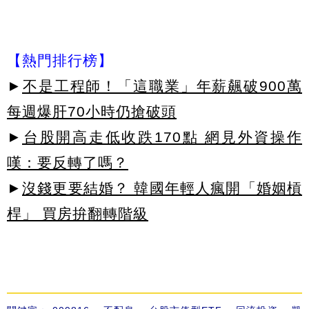
【熱門排行榜】
►
不是工程師！「這職業」年薪飆破900萬
每週爆肝70小時仍搶破頭
►
台股開高走低收跌170點 網見外資操作
嘆：要反轉了嗎？
►
沒錢更要結婚？ 韓國年輕人瘋開「婚姻槓
桿」 買房拚翻轉階級