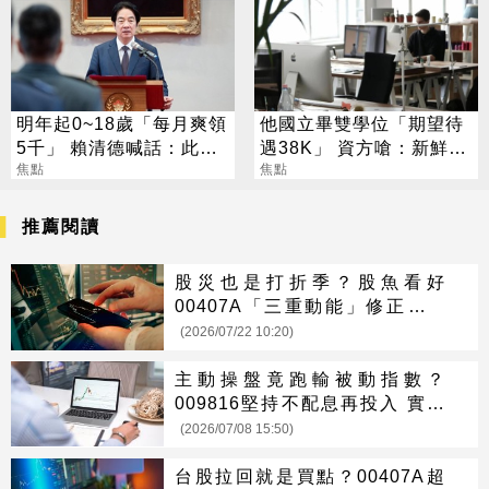
明年起0~18歲「每月爽領
他國立畢雙學位「期望待
5千」 賴清德喊話：此時
遇38K」 資方嗆：新鮮人
不生待何時
焦點
怎麼可能
焦點
推薦閱讀
股災也是打折季？股魚看好
00407A「三重動能」修正期反
而是布局好時機
(2026/07/22 10:20)
主動操盤竟跑輸被動指數？
009816堅持不配息再投入 實測
報酬率最終勝過00403A
(2026/07/08 15:50)
台股拉回就是買點？00407A超