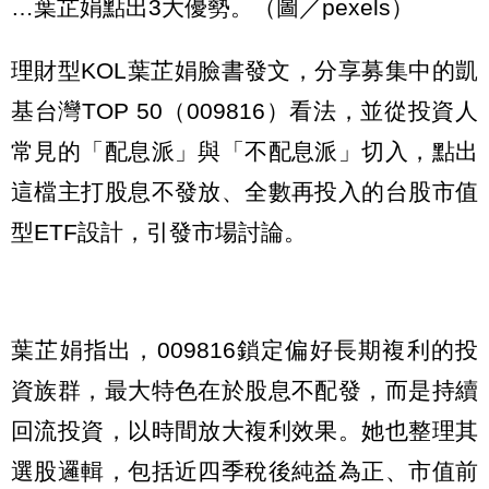
…葉芷娟點出3大優勢。（圖／pexels）
理財型KOL葉芷娟臉書發文，分享募集中的凱
基台灣TOP 50（009816）看法，並從投資人
常見的「配息派」與「不配息派」切入，點出
這檔主打股息不發放、全數再投入的台股市值
型ETF設計，引發市場討論。
葉芷娟指出，009816鎖定偏好長期複利的投
資族群，最大特色在於股息不配發，而是持續
回流投資，以時間放大複利效果。她也整理其
選股邏輯，包括近四季稅後純益為正、市值前