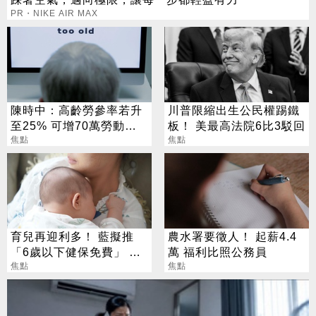
PR・NIKE AIR MAX
陳時中：高齡勞參率若升
川普限縮出生公民權踢鐵
至25% 可增70萬勞動人
板！ 美最高法院6比3駁回
口
焦點
焦點
育兒再迎利多！ 藍擬推
農水署要徵人！ 起薪4.4
「6歲以下健保免費」 每
萬 福利比照公務員
年減輕近萬元負擔
焦點
焦點