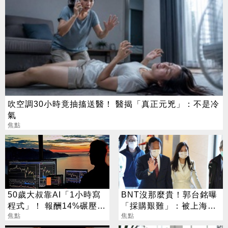
吹空調30小時竟抽搐送醫！ 醫揭「真正元兇」：不是冷
氣
焦點
50歲大叔靠AI「1小時寫
BNT沒那麼貴！郭台銘曝
程式」！ 報酬14%碾壓標
「採購艱難」：被上海復
普 直接辭職去炒股
焦點
星賺走
焦點