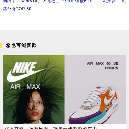
關鍵字：
009816
、
不配息
、
台股市值型ETF
、
回流投資
、
凱
基台灣TOP 50
您也可能喜歡
踩著空氣，邁向極限，讓每一步都輕盈有力