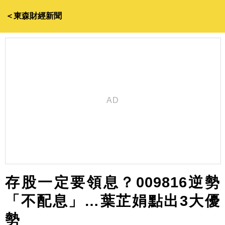
＜東森財經新聞
存股一定要領息？009816逆勢
「不配息」…葉芷娟點出3大優
勢