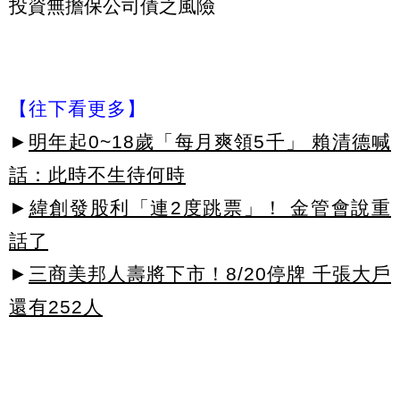
投資無擔保公司債之風險
【往下看更多】
►
明年起0~18歲「每月爽領5千」 賴清德喊
話：此時不生待何時
►
緯創發股利「連2度跳票」！ 金管會說重
話了
►
三商美邦人壽將下市！8/20停牌 千張大戶
還有252人