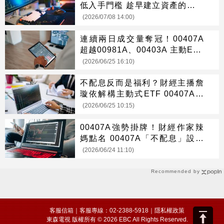
低入手門檻 趁早建立資產的主動
複利
(2026/07/08 14:00)
連續兩日成交量奪冠！00407A
超越00981A、00403A 主動ETF
新星掀熱潮
(2026/06/25 16:10)
不配息反而是福利？財經主播詹
璇依解構主動式ETF 00407A：
聰明配置 用時間複利贏在起跑
(2026/06/25 10:15)
點！
00407A強勢掛牌！財經作家辣
媽點名 00407A「不配息」設計
更能發揮複利效果
(2026/06/24 11:10)
Recommended by
客服信箱
｜客服專線：02-2388-5918｜
隱私權政策
東森電視 版權所有 © 2026 EBC All Rights Reserved.