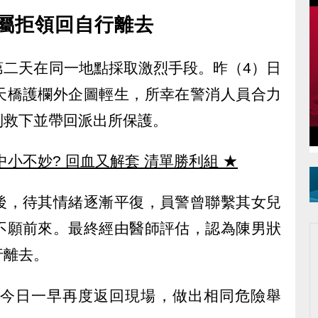
家屬拒領回自行離去
第二天在同一地點採取激烈手段。昨（4）日
天橋護欄外企圖輕生，所幸在警消人員合力
制救下並帶回派出所保護。
中小不妙? 回血又解套 清單勝利組
★
後，待其情緒逐漸平復，員警曾聯繫其女兒
不願前來。最終經由醫師評估，認為陳男狀
行離去。
男今日一早再度返回現場，做出相同危險舉