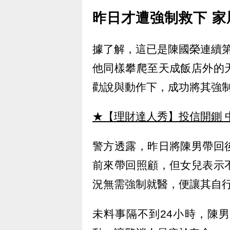
昨日才遭強制救下 
據了解，這已是陳國榮連續
他同樣攀爬至天成飯店外的
勸說與動作下，成功將其強
★【理財達人秀】投信開鍘 
警方透露，昨日將陳男帶回
前來帶回照顧，但女兒表示
況無需強制就醫，便讓其自
未料事隔不到24小時，陳