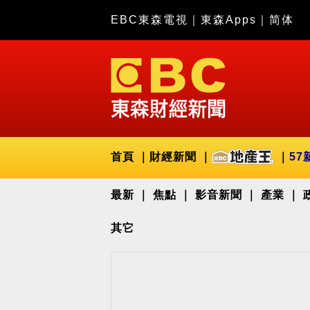
EBC東森電視
｜
東森Apps
｜
简体
首頁
財經新聞
57
最新
焦點
影音新聞
產業
其它