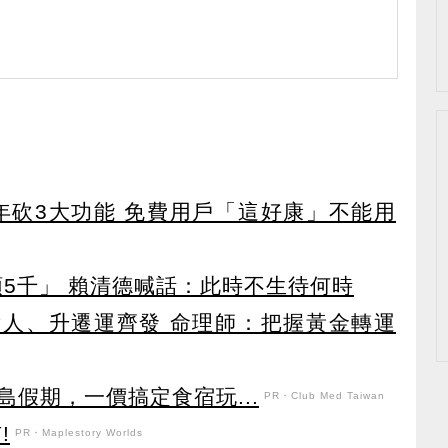
27年砍3大功能 免費用戶「這好康」不能用
領5千」 賴清德喊話：此時不生待何時
貴人、升遷運齊發 命理師：把握黃金轉運
假期，一價搞定食宿玩...
PR・Club Med Taiwan
!
PR・Maplestory Worlds