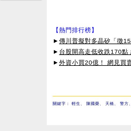
【熱門排行榜】
►
傳川普擬對多晶矽「徵15
►
台股開高走低收跌170點
►
外資小買20億！ 網見買
關鍵字：
輕生
、
陳國榮
、
天橋
、
警方