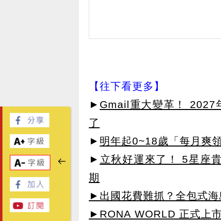
【往下看更多】
►
Gmail重大變革！ 20
了
►
明年起0~18歲「每月爽
►
立秋好運來了！ 5星座
期
►出國花費難抓？全包式海島
►RONA WORLD 正式上市