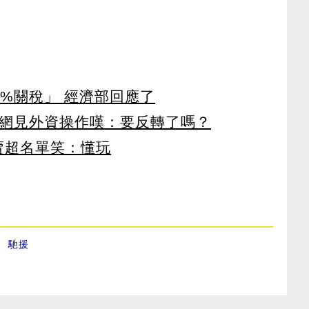
%關稅」 經濟部回應了
 網見外資操作嘆：要反轉了嗎？
賣超名單笑：懂玩
、
馳援