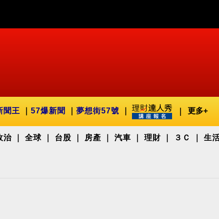
新聞王
57爆新聞
夢想街57號
更多+
政治
全球
台股
房產
汽車
理財
３Ｃ
生