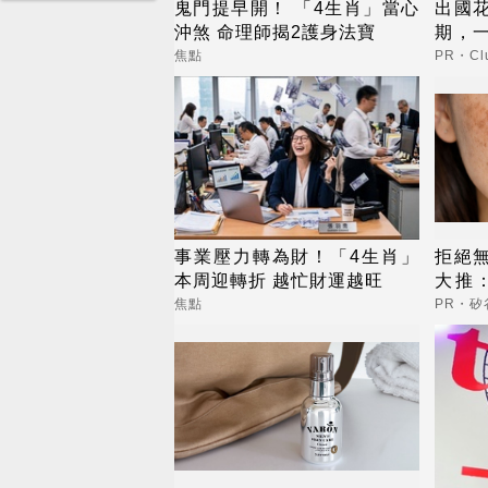
鬼門提早開！ 「4生肖」當心
出國
沖煞 命理師揭2護身法寶
期，
更省
焦點
PR・Clu
事業壓力轉為財！「4生肖」
拒絕
本周迎轉折 越忙財運越旺
大推：
內而
焦點
PR・矽