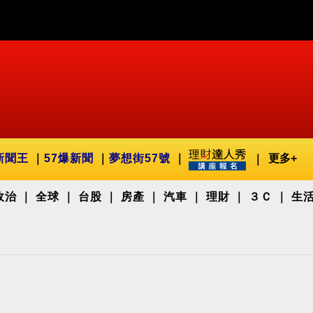
新聞王
57爆新聞
夢想街57號
更多+
政治
全球
台股
房產
汽車
理財
３Ｃ
生