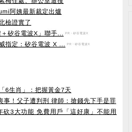
素梅住處、辦公室遭搜
umi阿姨最新裁定出爐
北檢證實了
＋矽谷電波X」聯手...
PR・矽谷電波X
定：矽谷電波 X ...
PR・矽谷電波X
「6生肖」：把握黃金7天
辦喪事！父子遭判刑 律師：搶錢先下手是罪
27年砍3大功能 免費用戶「這好康」不能用