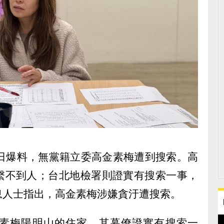
）日爆料，無黨籍立委高金素梅遭到搜索。高
繫不到人；台北地檢署則證實有搜索一事，
息人士指出，高金素梅涉嫌貪汙遭搜索。
素梅陽明山的住家，其幕僚證實有搜索一