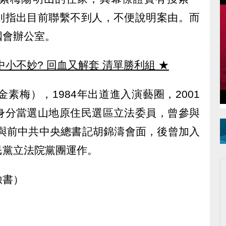
則指出目前聯繫不到人，不便說明案由。而
國會辦公室。
中小不妙? 回血又解套 清單勝利組
★
素梅），1984年出道進入演藝圈，2001
身分當選山地原住民選區立法委員，曾參與
、與前中共中央總書記胡錦濤會面，後曾加入
民黨立法院黨團運作。
臉書）