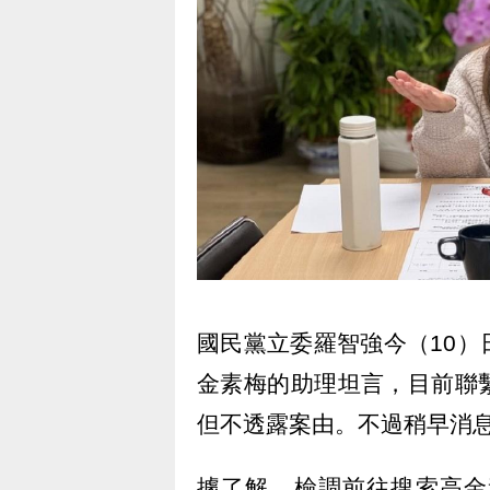
國民黨立委羅智強今（10
金素梅的助理坦言，目前聯
但不透露案由。不過稍早消
據了解，檢調前往搜索高金