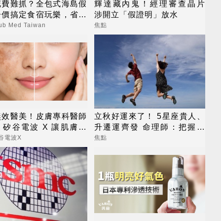
花費難抓？全包式海島假
輝達藏內鬼！經理審查晶片
一價搞定食宿玩樂，省錢
涉開立「假證明」放水
心！
b Med Taiwan
焦點
無效醫美！皮膚專科醫師
立秋好運來了！ 5星座貴人、
矽谷電波 X 讓肌膚由
升遷運齊發 命理師：把握黃
外更強韌
金轉運期
谷電波X
焦點