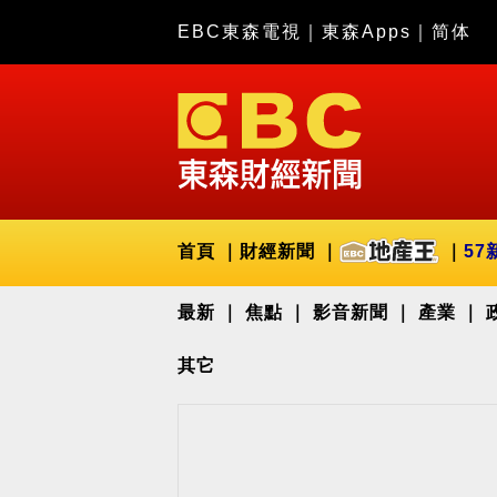
EBC東森電視
｜
東森Apps
｜
简体
首頁
財經新聞
57
最新
焦點
影音新聞
產業
其它