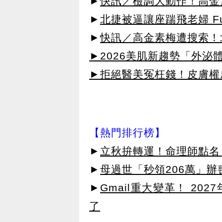
►
快訊／檢調大動作！高金
►
北捷被逼讓座踹飛老婦 F
►
快訊／高金素梅遭搜索！
►2026美肌新趨勢「外泌體
►拒絕醫美冤枉錢！皮膚權威指
【熱門排行榜】
►
立秋拚轉運！命理師點名
►
母過世「秒領206萬」
►
Gmail重大變革！ 20
了