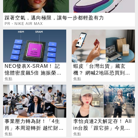
踩著空氣，邁向極限，讓每一步都輕盈有力
PR・NIKE AIR MAX
NEO發表X-SRAM！ 記
蝦皮「台灣出貨」藏玄
憶體密度飆5倍 施振榮：
機？ 網喊2地區恐買到假
半導體迎新革命
焦點
貨 專家揭真相
焦點
事業壓力轉為財！「4生
李怡貞連2天解定存！ All
肖」本周迎轉折 越忙財運
in台股「跟它拚」今見暴
越旺
焦點
漲笑：乖乖上班
焦點