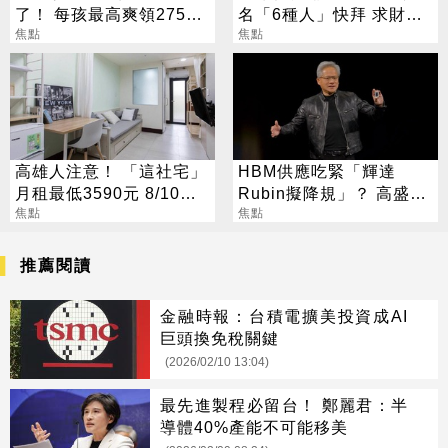
了！ 每孩最高爽領275萬
名「6種人」快拜 求財求
0至6歲月領1萬元
焦點
職保平安
焦點
高雄人注意！ 「這社宅」
HBM供應吃緊「輝達
月租最低3590元 8/10起
Rubin擬降規」？ 高盛反
放申請
焦點
讚記憶體：牛市才開始
焦點
推薦閱讀
金融時報：台積電擴美投資成AI
巨頭換免稅關鍵
(2026/02/10 13:04)
最先進製程必留台！ 鄭麗君：半
導體40%產能不可能移美