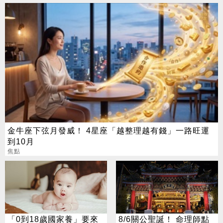
金牛座下弦月發威！ 4星座「越整理越有錢」一路旺運
到10月
焦點
「0到18歲國家養」要來
8/6關公聖誕！ 命理師點