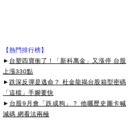
【熱門排行榜】
►
台塑四寶衝了！「新科萬金」又漲停 台股
上漲330點
►
跌深反彈是逃命？ 杜金龍揭台股箱型密碼
「這檔」手腳要快
►
台股9月會「跌成狗」？ 他曬歷史圖卡喊
減碼 網看法兩極