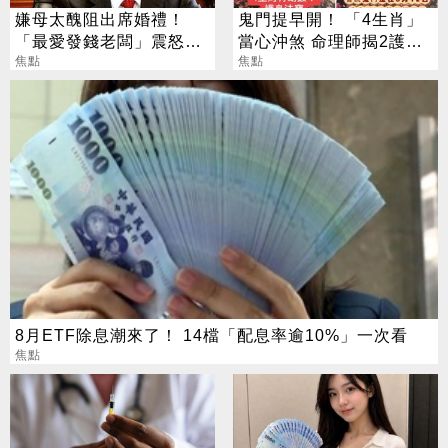
嫌母太醜阻出席婚禮！
鬼門提早開！ 「4生肖」
「最愛發錢老闆」震怒開
當心沖煞 命理師揭2護身
除：我看不起你
焦點
法寶
焦點
8月ETF除息潮來了！ 14檔「配息率逾10%」一次看
焦點