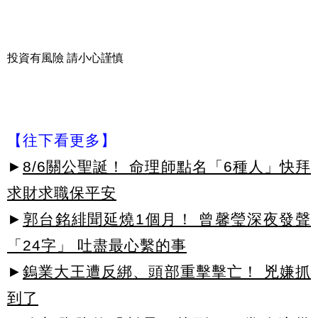
投資有風險 請小心謹慎
【往下看更多】
►
8/6關公聖誕！ 命理師點名「6種人」快拜
求財求職保平安
►
郭台銘緋聞延燒1個月！ 曾馨瑩深夜發聲
「24字」 吐盡最心繫的事
►
鎢業大王遭反綁、頭部重擊擊亡！ 兇嫌抓
到了