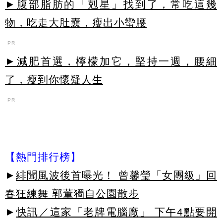
►腹部脂肪的「剋星」找到了，常吃這幾
物，吃走大肚囊，瘦出小蠻腰
PR
►減肥首選，檸檬加它，堅持一週，腰細
了，瘦到你懷疑人生
PR
【熱門排行榜】
►
緋聞風波後首曝光！ 曾馨瑩「女團級」回
春狂練舞 郭董獨自公園散步
►
快訊／這家「老牌電腦廠」 下午4點要開