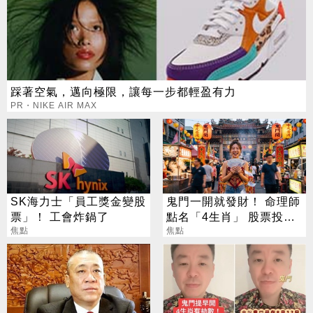
踩著空氣，邁向極限，讓每一步都輕盈有力
PR・NIKE AIR MAX
SK海力士「員工獎金變股
鬼門一開就發財！ 命理師
票」！ 工會炸鍋了
點名「4生肖」 股票投資
焦點
大翻身
焦點