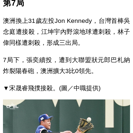
第7局
澳洲換上31歲左投Jon Kennedy，台灣首棒吳
念庭遭接殺，江坤宇內野滾地球遭刺殺，林子
偉同樣遭刺殺，形成三出局。
7局下，張奕續投，遭到大聯盟狀元郎巴札納
炸裂陽春砲，澳洲擴大3比0領先。
▼宋晟睿飛撲接殺。(圖／中職提供)