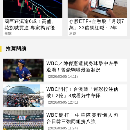
國巨狂瀉逾6成！高盛、
存股ETF+金融股「月領7
花旗喊買進 專家揭背後真
萬」33歲網紅喊：2年內
相
焦點
要退休
焦點
推薦閱讀
WBC／陳傑憲遭觸身球擊中左手
退場！曾豪駒曝最新狀況
(2026/03/05 14:11)
WBC開打！台澳戰「運彩投注估
破1.2億」8成看好中華隊
(2026/03/05 12:41)
WBC開打！中華隊賽程懶人包
台日韓三強同組拚八強
(2026/03/05 11:24)