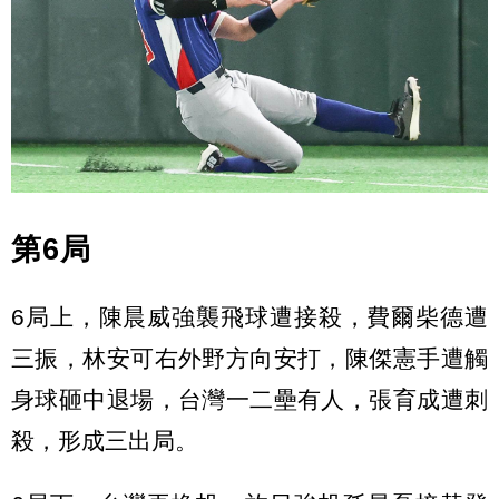
第6局
6局上，陳晨威強襲飛球遭接殺，費爾柴德遭
三振，林安可右外野方向安打，陳傑憲手遭觸
身球砸中退場，台灣一二壘有人，張育成遭刺
殺，形成三出局。