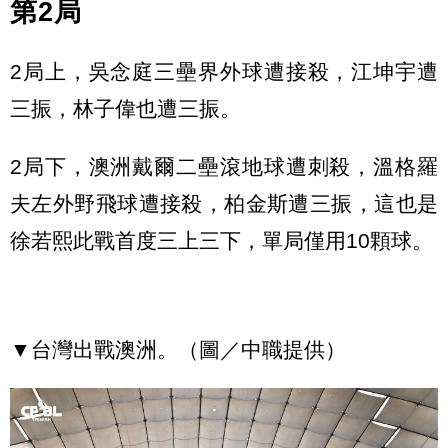
第2局
2局上，吳念庭三壘界外球遭接殺，江坤宇遭
三振，林子偉也遭三振。
2局下，澳洲戴爾二壘滾地球遭刺殺，溫格羅
夫左外野飛球遭接殺，柏金斯遭三振，這也是
徐若熙此戰首度三上三下，單局僅用10顆球。
▼台灣出戰澳洲。（圖／中職提供）