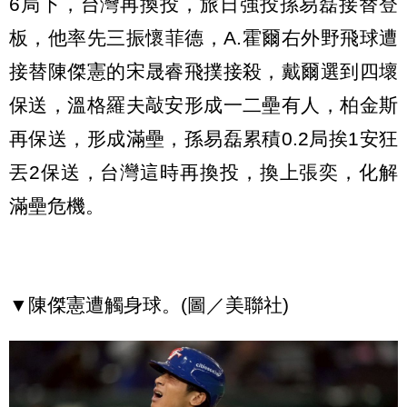
6局下，台灣再換投，旅日強投孫易磊接替登
板，他率先三振懷菲德，A.霍爾右外野飛球遭
接替陳傑憲的宋晟睿飛撲接殺，戴爾選到四壞
保送，溫格羅夫敲安形成一二壘有人，柏金斯
再保送，形成滿壘，孫易磊累積0.2局挨1安狂
丟2保送，台灣這時再換投，換上張奕，化解
滿壘危機。
▼陳傑憲遭觸身球。(圖／美聯社)