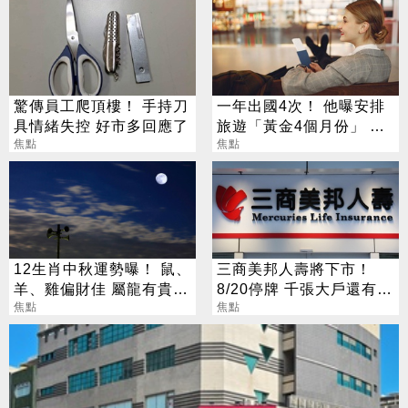
驚傳員工爬頂樓！ 手持刀
一年出國4次！ 他曝安排
具情緒失控 好市多回應了
旅遊「黃金4個月份」 卡
焦點
對整年活在期待中
焦點
12生肖中秋運勢曝！ 鼠、
三商美邦人壽將下市！
羊、雞偏財佳 屬龍有貴人
8/20停牌 千張大戶還有
相助
焦點
252人
焦點