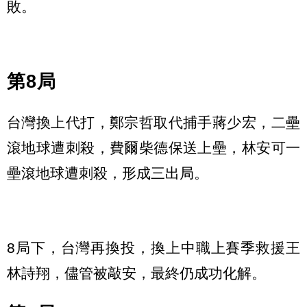
敗。
第8局
台灣換上代打，鄭宗哲取代捕手蔣少宏，二壘
滾地球遭刺殺，費爾柴德保送上壘，林安可一
壘滾地球遭刺殺，形成三出局。
8局下，台灣再換投，換上中職上賽季救援王
林詩翔，儘管被敲安，最終仍成功化解。