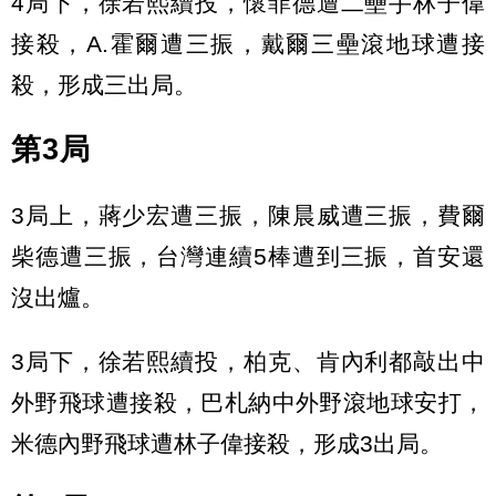
4局下，徐若熙續投，懷菲德遭二壘手林子偉
接殺，A.霍爾遭三振，戴爾三壘滾地球遭接
殺，形成三出局。
第3局
3局上，蔣少宏遭三振，陳晨威遭三振，費爾
柴德遭三振，台灣連續5棒遭到三振，首安還
沒出爐。
3局下，徐若熙續投，柏克、肯內利都敲出中
外野飛球遭接殺，巴札納中外野滾地球安打，
米德內野飛球遭林子偉接殺，形成3出局。