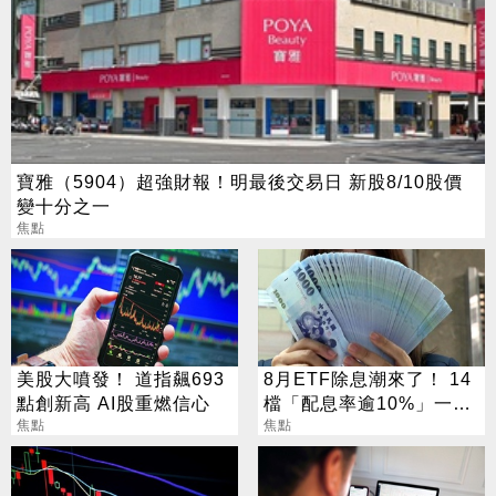
寶雅（5904）超強財報！明最後交易日 新股8/10股價
變十分之一
焦點
美股大噴發！ 道指飆693
8月ETF除息潮來了！ 14
點創新高 AI股重燃信心
檔「配息率逾10%」一次
焦點
看
焦點