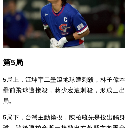
第5局
5局上，江坤宇二壘滾地球遭刺殺，林子偉本
壘前飛球遭接殺，蔣少宏遭刺殺，形成三出
局。
5局下，台灣主動換投，陳柏毓先是投出觸身
球，隨後遭柏金斯一棒敲出右外野方向兩分