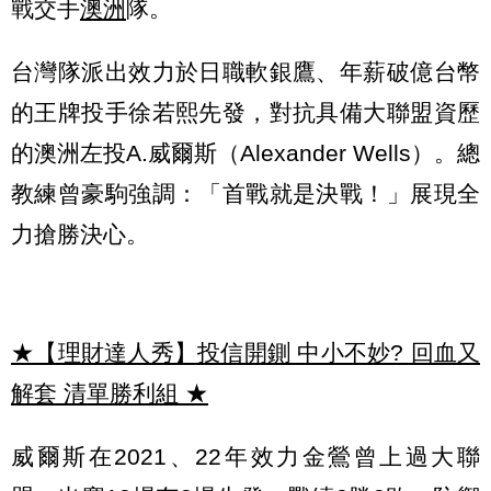
戰交手
澳洲
隊。
台灣隊派出效力於日職軟銀鷹、年薪破億台幣
的王牌投手徐若熙先發，對抗具備大聯盟資歷
的澳洲左投A.威爾斯（Alexander Wells）。總
教練曾豪駒強調：「首戰就是決戰！」展現全
力搶勝決心。
★【理財達人秀】投信開鍘 中小不妙? 回血又
解套 清單勝利組
★
威爾斯在2021、22年效力金鶯曾上過大聯