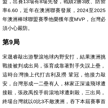
盟，出賽13場有8場先發，戰績2勝3敗、防禦
率6.60，近年在澳洲聯賽發展，2024至2025
年澳洲棒球聯盟賽季他榮獲年度MVP，台灣必
須小心嚴防。
第9局
宋晟睿敲出游擊滾地球內野安打，結果澳洲挑
戰後被判成出局，張育成靠著對手失誤上壘，
這時台灣換上代打吉利及撈 鞏冠，他接力敲
安，台灣形成一二壘有人，林家正深遠飛球遭
接殺，張政禹投手前滾地球遭刺殺，三出局，
終場台灣就以0比3不敵澳洲，吞下本屆賽事首