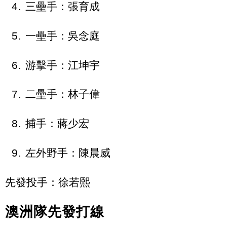
三壘手
：張育成
一壘手
：吳念庭
游擊手
：江坤宇
二壘手
：林子偉
捕手
：蔣少宏
左外野手
：陳晨威
先發投手
：徐若熙
澳洲隊先發打線