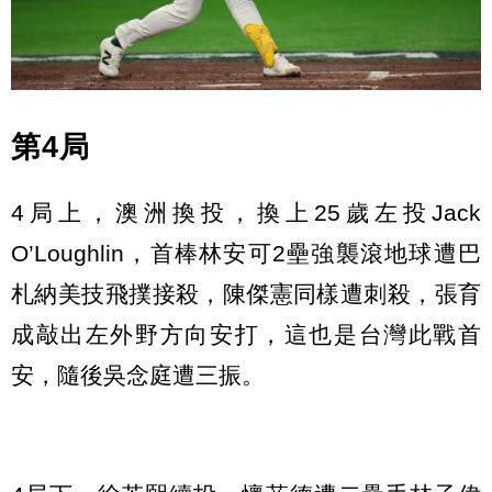
第4局
4局上，澳洲換投，換上25歲左投Jack
O’Loughlin，首棒林安可2壘強襲滾地球遭巴
札納美技飛撲接殺，陳傑憲同樣遭刺殺，張育
成敲出左外野方向安打，這也是台灣此戰首
安，隨後吳念庭遭三振。