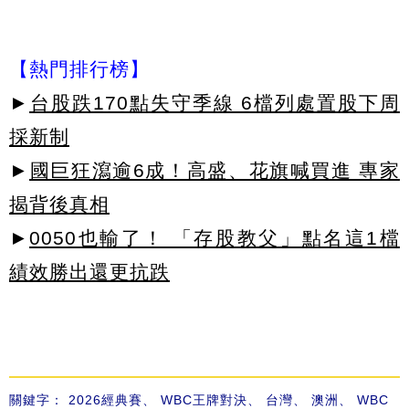
【熱門排行榜】
►
台股跌170點失守季線 6檔列處置股下周
採新制
►
國巨狂瀉逾6成！高盛、花旗喊買進 專家
揭背後真相
►
0050也輸了！ 「存股教父」點名這1檔
績效勝出還更抗跌
關鍵字：
2026經典賽
、
WBC王牌對決
、
台灣
、
澳洲
、
WBC