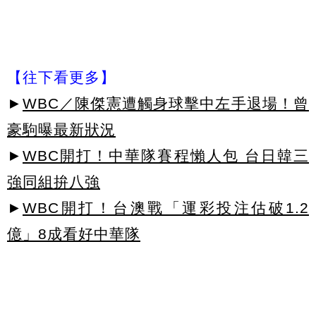
【往下看更多】
►
WBC／陳傑憲遭觸身球擊中左手退場！曾
豪駒曝最新狀況
►
WBC開打！中華隊賽程懶人包 台日韓三
強同組拚八強
►
WBC開打！台澳戰「運彩投注估破1.2
億」8成看好中華隊