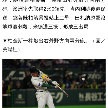
砲，澳洲率先取得2比0領先。肯內利隨後遭保
送，靠著陳柏毓暴投站上二壘，巴札納游擊滾
地球遭刺殺，米德遭三振，形成三出局。
▼柏金斯一棒敲出右外野方向兩分砲。（圖／
美聯社）