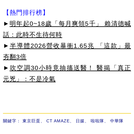
【熱門排行榜】
►
明年起0~18歲「每月爽領5千」 賴清德喊
話：此時不生待何時
►
半導體2026營收暴衝1.65兆 「這款」最
夯翻3倍
►
吹空調30小時竟抽搐送醫！ 醫揭「真正
元兇」：不是冷氣
關鍵字：
東京巨蛋
、
CT AMAZE
、
日媒
、
啦啦隊
、
中華隊