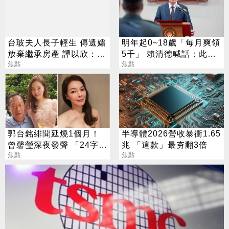
台玻夫人長子輕生 傳遺孀
明年起0~18歲「每月爽領
放棄繼承房產 譚以欣：不
5千」 賴清德喊話：此時
實內容二次傷害
焦點
不生待何時
焦點
郭台銘緋聞延燒1個月！
半導體2026營收暴衝1.65
曾馨瑩深夜發聲 「24字」
兆 「這款」最夯翻3倍
吐盡最心繫的事
焦點
焦點