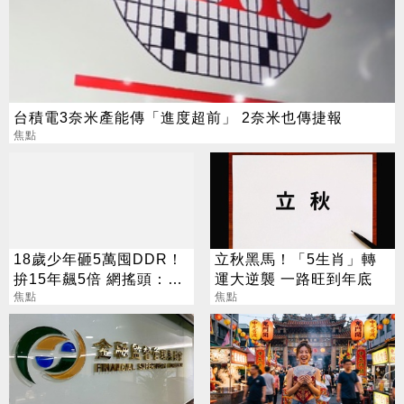
台積電3奈米產能傳「進度超前」 2奈米也傳捷報
焦點
18歲少年砸5萬囤DDR！
立秋黑馬！「5生肖」轉
拚15年飆5倍 網搖頭：會
運大逆襲 一路旺到年底
報廢
焦點
焦點