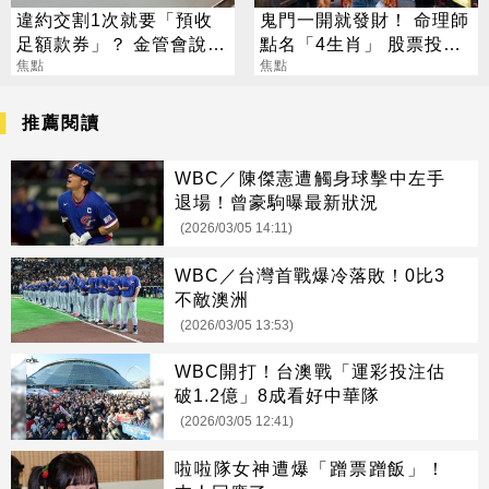
違約交割1次就要「預收
鬼門一開就發財！ 命理師
足額款券」？ 金管會說話
點名「4生肖」 股票投資
了
焦點
大翻身
焦點
推薦閱讀
WBC／陳傑憲遭觸身球擊中左手
退場！曾豪駒曝最新狀況
(2026/03/05 14:11)
WBC／台灣首戰爆冷落敗！0比3
不敵澳洲
(2026/03/05 13:53)
WBC開打！台澳戰「運彩投注估
破1.2億」8成看好中華隊
(2026/03/05 12:41)
啦啦隊女神遭爆「蹭票蹭飯」！