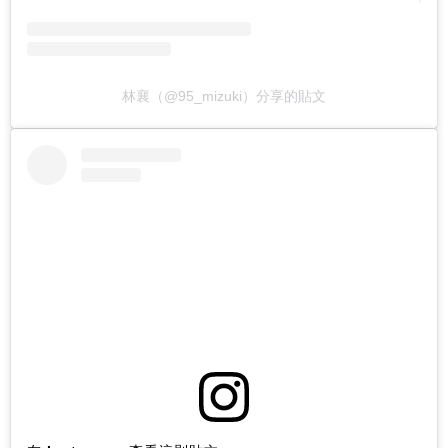
林襄（@95_mizuki）分享的貼文