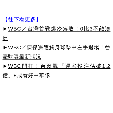
【往下看更多】
►
WBC／台灣首戰爆冷落敗！0比3不敵澳
洲
►
WBC／陳傑憲遭觸身球擊中左手退場！曾
豪駒曝最新狀況
►
WBC開打！台澳戰「運彩投注估破1.2
億」8成看好中華隊