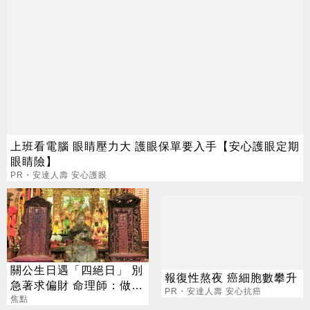
上班看電腦 眼睛壓力大 護眼保單要入手【安心護眼定期
眼睛險】
PR・安達人壽 安心護眼
關公生日遇「四絕日」 別
報復性熬夜 癌細胞數攀升
急著求偏財 命理師：做1
PR・安達人壽 安心抗癌
事更有效
焦點