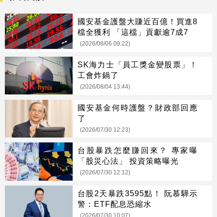
國安基金護盤大賺近百億！買進8
檔全獲利 「這檔」貢獻逾7成7
(2026/08/06 09:22)
SK海力士「員工獎金變股票」！
工會炸鍋了
(2026/08/04 13:44)
國安基金何時護盤？財政部回應
了
(2026/07/30 12:23)
台股暴跌怎麼賺回來？ 專家曝
「股災心法」 投資策略曝光
(2026/07/30 12:12)
台股2天暴跌3595點！ 阮慕驊示
警：ETF配息恐縮水
(2026/07/30 10:07)