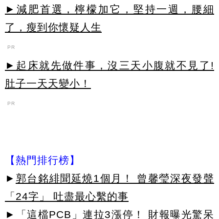
►減肥首選，檸檬加它，堅持一週，腰細
了，瘦到你懷疑人生
PR
►起床就先做件事，沒三天小腹就不見了!
肚子一天天變小！
PR
【熱門排行榜】
►
郭台銘緋聞延燒1個月！ 曾馨瑩深夜發聲
「24字」 吐盡最心繫的事
►
「這檔PCB」連拉3漲停！ 財報曝光驚呆