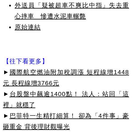
外送員「疑被超車不爽比中指」失去重
心摔車 慘遭水泥車輾斃
原始連結
【往下看更多】
►
國際航空燃油附加稅調漲 短程線增1448
元 長程線增3766元
►
台股盤中飆逾1400點！ 法人：站回「這
裡」就穩了
►
巴菲特一生精打細算！ 卻為「4件事」豪
砸重金 背後理財觀曝光