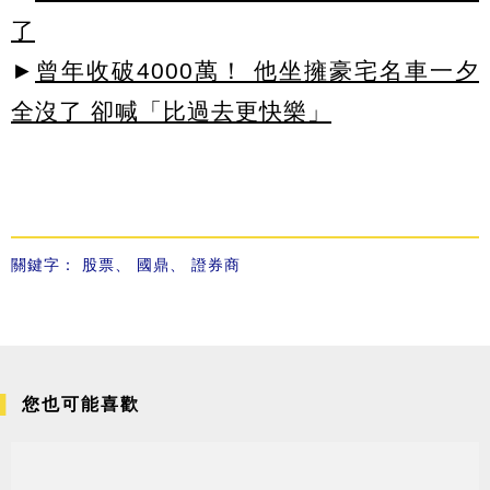
了
►
曾年收破4000萬！ 他坐擁豪宅名車一夕
全沒了 卻喊「比過去更快樂」
關鍵字：
股票
、
國鼎
、
證券商
您也可能喜歡