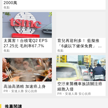
2000萬
焦點
太厲害！台積電Q2 EPS
育兒再迎利多！ 藍擬推
27.25元 毛利率67.7%
「6歲以下健保免費」 每
焦點
年減輕近萬元負擔
焦點
空汙來襲機車族請關注癌
高油高酒精 加速癌上身
細胞入侵
PR・安達人壽 安心抗癌
PR・安達人壽 安心抗癌
推薦閱讀