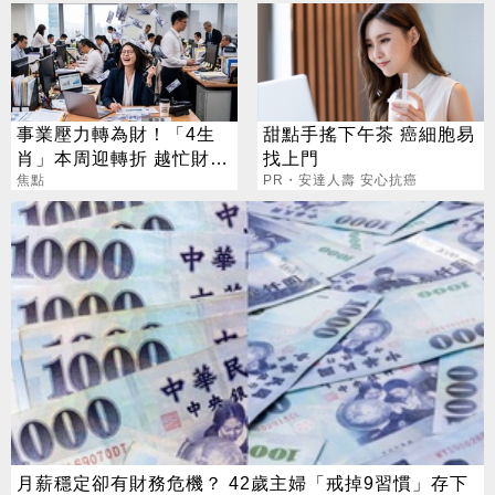
事業壓力轉為財！「4生
甜點手搖下午茶 癌細胞易
肖」本周迎轉折 越忙財運
找上門
越旺
焦點
PR・安達人壽 安心抗癌
月薪穩定卻有財務危機？ 42歲主婦「戒掉9習慣」存下