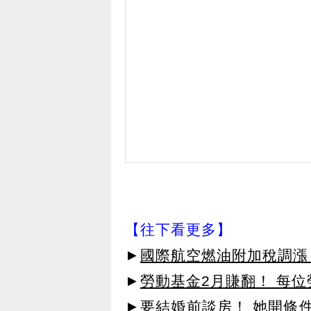
【往下看更多】
►
國際航空燃油附加稅調漲 短
►
勞動基金2月賺翻！ 每位
►
要結婚前談房！ 她開條件