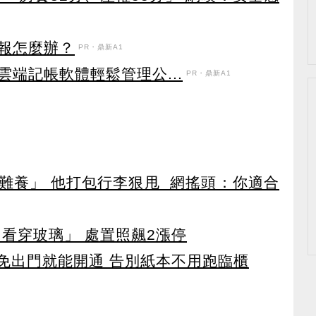
報怎麼辦？
PR・鼎新A1
端記帳軟體輕鬆管理公...
PR・鼎新A1
難養」 他打包行李狠甩 網搖頭：你適合
看穿玻璃」 處置照飆2漲停
 免出門就能開通 告別紙本不用跑臨櫃