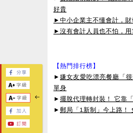
好貴
►中小企業主不懂會計，財
►沒有會計人員也不怕，用雲
【熱門排行榜】
►
嫌女友愛吃漂亮餐廳「很
單身
►
擺脫代理轉封裝！ 它靠「
►
郵局「1新制」今上路！