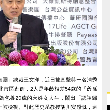
集團」總裁王文洋，近日被直擊與一名清秀
北市區逛街，2人是年齡相差54歲的「爺孫
為包養20歲的宋姓女大生，鬧出「認祖歸
一被檢視。對此歷史系教授胡川安感慨，這