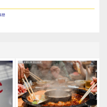
孫戀
PR
PR・安達人壽 安心抗癌