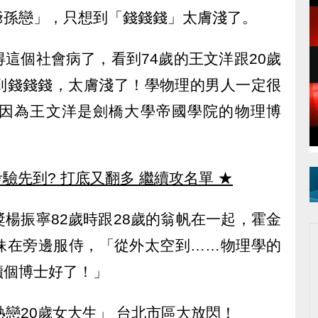
爺孫戀」，只想到「錢錢錢」太膚淺了。
這個社會病了，看到74歲的王文洋跟20歲
到錢錢錢，太膚淺了！學物理的男人一定很
因為王文洋是劍橋大學帝國學院的物理博
驗先到? 打底又翻多 繼續攻名單
★
楊振寧82歲時跟28歲的翁帆在一起，霍金
妹在旁邊服侍，「從外太空到……物理學的
讀個博士好了！」
熱戀20歲女大生」 台北市區大放閃！