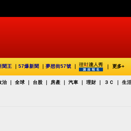
新聞王
57爆新聞
夢想街57號
更多+
政治
全球
台股
房產
汽車
理財
３Ｃ
生