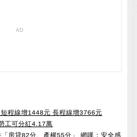
程線增1448元 長程線增3766元
勞工可分紅4.17萬
「房貸82分、產權55分」 網嘆：安全感