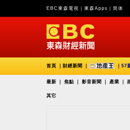
EBC東森電視
｜
東森Apps
｜
简体
首頁
財經新聞
57
最新
焦點
影音新聞
產業
其它