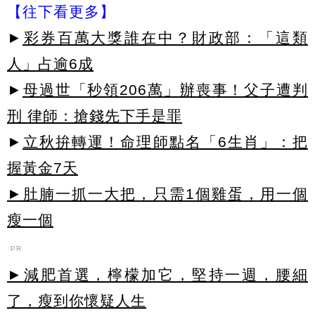
【往下看更多】
►
彩券百萬大獎誰在中？財政部：「這類
人」占逾6成
►
母過世「秒領206萬」辦喪事！父子遭判
刑 律師：搶錢先下手是罪
►
立秋拚轉運！命理師點名「6生肖」：把
握黃金7天
►肚腩一抓一大把，只需1個雞蛋，用一個
瘦一個
PR
►減肥首選，檸檬加它，堅持一週，腰細
了，瘦到你懷疑人生