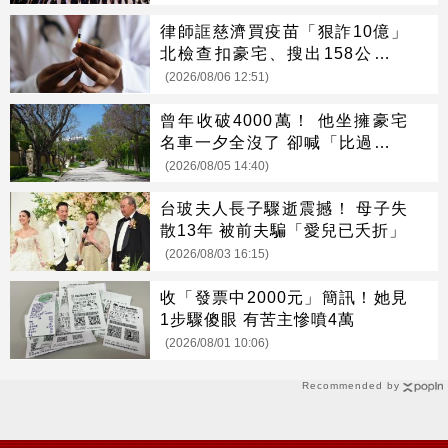
律師誆慈濟買疫苗「狠詐10億」
北檢查扣豪宅、搜出158公斤黃
金
(2026/08/06 12:51)
曾年收破4000萬！ 他坐擁豪宅
名車一夕全沒了 卻喊「比過去更
快樂」
(2026/08/05 14:40)
台玻夫人長子驟逝震撼！ 母子失
散13年 被前夫騙「愛兒已夭折」
(2026/08/03 16:15)
收「發票中2000元」簡訊！她見
1步驟傻眼 有苦主慘噴4萬
(2026/08/01 10:06)
Recommended by