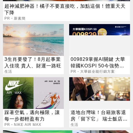
超神減肥神器！橘子不要直接吃，加點這個！體重天天
下降
PR・新素簡
3生肖要發了！8月起事業
009829掌握AI關鍵 大華
入佳境 貴人、財運一路旺
韓國KOSPI 50今強勢開
生活
募
PR・大華銀全能行銷方案
踩著空氣，邁向極限，讓
道地台灣味！台籍旅客退
每一步都輕盈有力
房「留下它」 瑞士飯店員
PR・NIKE AIR MAX
工吃上癮
生活