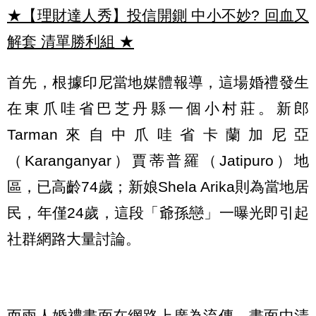
★【理財達人秀】投信開鍘 中小不妙? 回血又
解套 清單勝利組
★
首先，根據印尼當地媒體報導，這場婚禮發生
在東爪哇省巴芝丹縣一個小村莊。新郎
Tarman來自中爪哇省卡蘭加尼亞
（Karanganyar）賈蒂普羅（Jatipuro）地
區，已高齡74歲；新娘Shela Arika則為當地居
民，年僅24歲，這段「爺孫戀」一曝光即引起
社群網路大量討論。
而兩人婚禮畫面在網路上廣為流傳，畫面中清