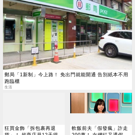
郵局「1新制」今上路！ 免出門就能開通 告別紙本不用
跑臨櫃
生活
狂買金飾「拆包裹再退
軟飯前夫「假發瘋」詐走
貨」！ 超商店員12天得手
200萬！ 女網紅又遇假富