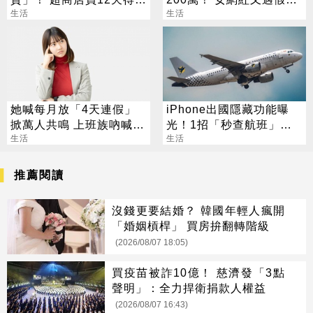
39萬 下場出爐
生活
豪 養套殺噴2千萬
生活
她喊每月放「4天連假」
iPhone出國隱藏功能曝
掀萬人共鳴 上班族吶喊：
光！1招「秒查航班」萬
這樣才活得像人
生活
人狂讚：超方便
生活
推薦閱讀
沒錢更要結婚？ 韓國年輕人瘋開
「婚姻槓桿」 買房拚翻轉階級
(2026/08/07 18:05)
買疫苗被詐10億！ 慈濟發「3點
聲明」：全力捍衛捐款人權益
(2026/08/07 16:43)