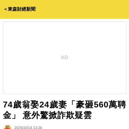
＜東森財經新聞
74歲翁娶24歲妻「豪砸560萬聘
金」 意外驚掀詐欺疑雲
2025/10/14 13:28