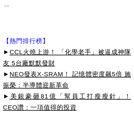
PR
【熱門排行榜】
►
CCL火燒上游！ 「化學老手」被逼成神隊
友 5台廠默默發財
►
NEO發表X-SRAM！ 記憶體密度飆5倍 施
振榮：半導體迎新革命
►
美銀豪砸81億「幫員工打瘦瘦針」！
CEO讚：一項值得的投資