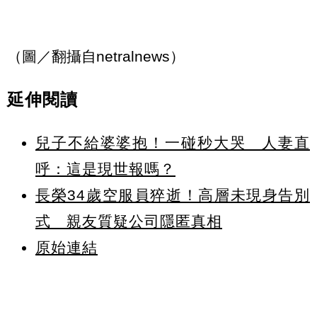
（圖／翻攝自netralnews）
延伸閱讀
兒子不給婆婆抱！一碰秒大哭 人妻直
呼：這是現世報嗎？
長榮34歲空服員猝逝！高層未現身告別
式 親友質疑公司隱匿真相
原始連結