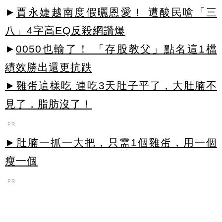
►
賈永婕越南度假曬恩愛！ 遭酸民嗆「三
八」4字高EQ反殺網讚爆
►
0050也輸了！ 「存股教父」點名這1檔
績效勝出還更抗跌
►雞蛋這樣吃 連吃3天肚子平了，大肚腩不
見了，脂肪沒了！
PR
►肚腩一抓一大把，只需1個雞蛋，用一個
瘦一個
PR