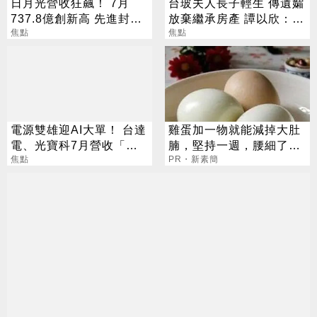
日月光營收狂飆！ 7月
台玻夫人長子輕生 傳遺孀
737.8億創新高 先進封測
放棄繼承房產 譚以欣：不
需求炸裂
焦點
實內容二次傷害
焦點
電源雙雄迎AI大單！ 台達
雞蛋加一物就能減掉大肚
電、光寶科7月營收「年
腩，堅持一週，腰細了，
月雙增」
焦點
瘦到你懷疑人生！
PR・新素簡