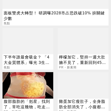
面板雙虎大轉型！ 研調曝2028市占恐跌破10% 拚關鍵
少數
焦點
下半年誰最會吸金？ 「4
檸檬加它，堅持一週大肚
大金質體系」曝光 3生肖
腩不見了，重新回到45公
偏財旺到「錢自己找上
焦點
斤
PR・新素簡
門」
腹部脂肪的「剋星」找到
雞蛋加它瘦肚子，全身脂
了，常吃這幾物，吃走大
肪全部消失了，小腹都平