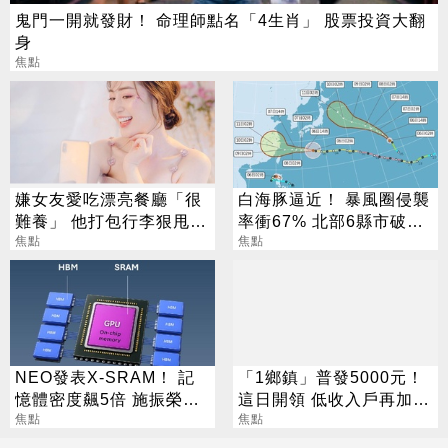
鬼門一開就發財！ 命理師點名「4生肖」 股票投資大翻
身
焦點
嫌女友愛吃漂亮餐廳「很
白海豚逼近！ 暴風圈侵襲
難養」 他打包行李狠甩
率衝67% 北部6縣市破5
網搖頭：你適合單身
焦點
成
焦點
NEO發表X-SRAM！ 記
「1鄉鎮」普發5000元！
憶體密度飆5倍 施振榮：
這日開領 低收入戶再加碼
半導體迎新革命
焦點
2000元
焦點