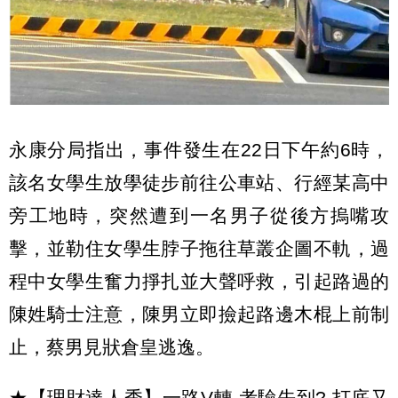
永康分局指出，事件發生在22日下午約6時，
該名女學生放學徒步前往公車站、行經某高中
旁工地時，突然遭到一名男子從後方摀嘴攻
擊，並勒住女學生脖子拖往草叢企圖不軌，過
程中女學生奮力掙扎並大聲呼救，引起路過的
陳姓騎士注意，陳男立即撿起路邊木棍上前制
止，蔡男見狀倉皇逃逸。
★【理財達人秀】一路V轉 考驗先到? 打底又