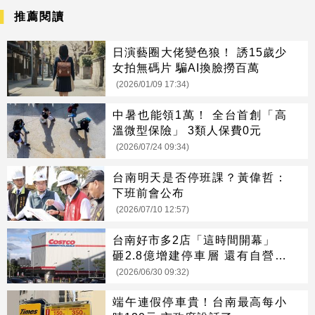
推薦閱讀
日演藝圈大佬變色狼！ 誘15歲少
女拍無碼片 騙AI換臉撈百萬
(2026/01/09 17:34)
中暑也能領1萬！ 全台首創「高
溫微型保險」 3類人保費0元
(2026/07/24 09:34)
台南明天是否停班課？黃偉哲：
下班前會公布
(2026/07/10 12:57)
台南好市多2店「這時間開幕」
砸2.8億增建停車層 還有自營加
油站
(2026/06/30 09:32)
端午連假停車貴！台南最高每小