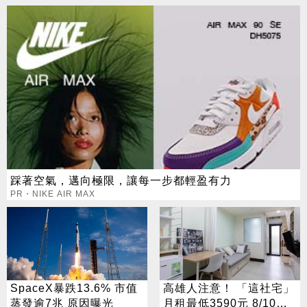
踩著空氣，邁向極限，讓每一步都輕盈有力
PR・NIKE AIR MAX
SpaceX暴跌13.6% 市值
高雄人注意！ 「這社宅」
蒸發逾7兆 原因曝光
月租最低3590元 8/10起