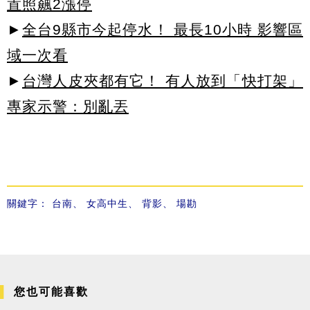
置照飆2漲停
►
全台9縣市今起停水！ 最長10小時 影響區
域一次看
►
台灣人皮夾都有它！ 有人放到「快打架」
專家示警：別亂丟
關鍵字：
台南
、
女高中生
、
背影
、
場勘
您也可能喜歡