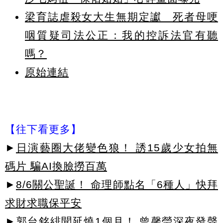
梁育誌虐殺女大生無期定讞 死者母哽
咽質疑司法公正：我的控訴法官有聽
嗎？
原始連結
【往下看更多】
►
日演藝圈大佬變色狼！ 誘15歲少女拍無
碼片 騙AI換臉撈百萬
►
8/6關公聖誕！ 命理師點名「6種人」快拜
求財求職保平安
►
郭台銘緋聞延燒1個月！ 曾馨瑩深夜發聲