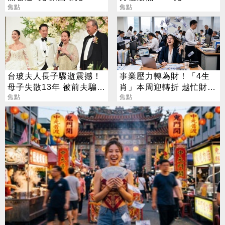
焦點
放申請
焦點
台玻夫人長子驟逝震撼！
事業壓力轉為財！「4生
母子失散13年 被前夫騙
肖」本周迎轉折 越忙財運
「愛兒已夭折」
焦點
越旺
焦點