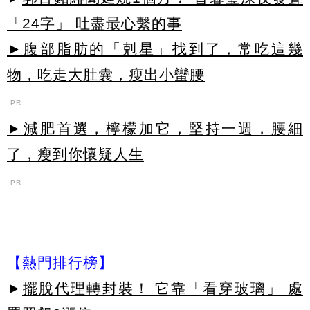
「24字」 吐盡最心繫的事
►腹部脂肪的「剋星」找到了，常吃這幾
物，吃走大肚囊，瘦出小蠻腰
PR
►減肥首選，檸檬加它，堅持一週，腰細
了，瘦到你懷疑人生
PR
【熱門排行榜】
►
擺脫代理轉封裝！ 它靠「看穿玻璃」 處