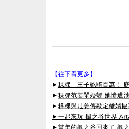
【往下看更多】
►
粿粿、王子認賠百萬！ 庭
►
粿粿范姜鬧婚變 她慘遭
►
粿粿與范姜傳敲定離婚協
►一起來玩 楓之谷世界 Arta
►當年的楓之谷回來了 楓