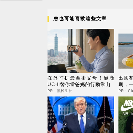
您也可能喜歡這些文章
在外打拼最牽掛父母！龜鹿
出國
UC-II替你當爸媽的行動靠山
期，
更省
PR・黑松生技
PR・Clu