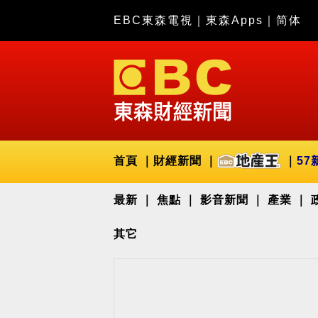
EBC東森電視
｜
東森Apps
｜
简体
首頁
財經新聞
57
最新
焦點
影音新聞
產業
其它