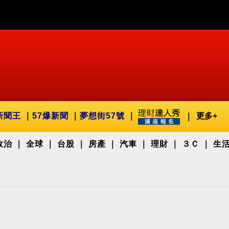
新聞王
57爆新聞
夢想街57號
更多+
政治
全球
台股
房產
汽車
理財
３Ｃ
生