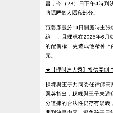
書，今（28）日下午4時
將隱匿個人隱私部分。
范姜彥豐於14日開庭時主
線」，且粿粿在2025年6
的配偶權，更造成他精神上
元。
★【理財達人秀】投信開鍘 
粿粿與王子共同委任律師高
鳳英指出，粿粿與王子未避
分證據的合法性仍存有疑義
開判決書內容，避免孩子日