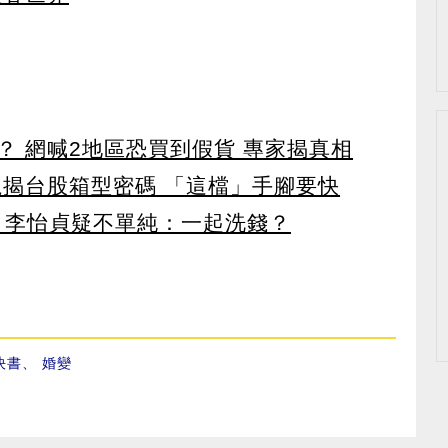
？ 網喊2地區恐買到假貨 專家揭真相
龍揭台股箱型密碼 「這檔」手腳要快
！ 李怡貞疑不單純：一起洗錢？
決書
、
婚變