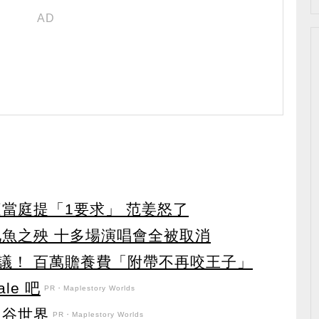
當庭提「1要求」 范姜怒了
池魚之殃 十多場演唱會全被取消
議！ 百萬贍養費「附帶不再咬王子」
le 吧
PR・Maplestory Worlds
之谷世界
PR・Maplestory Worlds