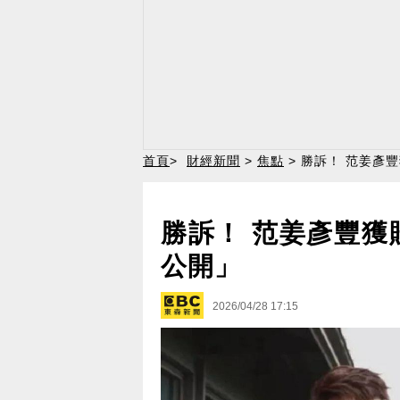
首頁
>
財經新聞
>
焦點
> 勝訴！ 范姜彥
勝訴！ 范姜彥豐獲
公開」
2026/04/28 17:15