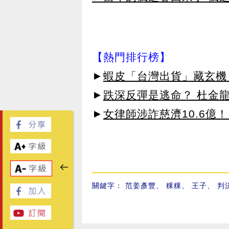
【熱門排行榜】
►
蝦皮「台灣出貨」藏玄機
►
跌深反彈是逃命？ 杜金
►
女律師涉詐慈濟10.6億
關鍵字：
范姜彥豐
、
粿粿
、
王子
、
判