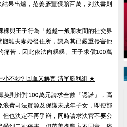
判決結果出爐，范姜彥豐獲賠百萬，判決書則
張粿粿與王子行為「超越一般朋友間的社交界
月就搬離夫妻婚後住所，認為其已嚴重侵害他
的痛苦，因此依法向粿粿、王子求償100萬
中小不妙? 回血又解套 清單勝利組
★
鳳英則針對100萬元請求全數「認諾」，高
免浪費司法資源及保護未成年子女，即便部
，但也決定不再爭辯，同時請求法官不要公
後受到二次傷害。但范姜彥豐方不同意，痛