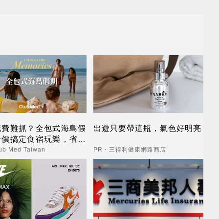
花費難抓？全包式海島假
出遊只要帶這瓶，氣色好明亮
一價搞定食宿玩樂，省錢
心！
b Med Taiwan
PR・三得利健康網路商店