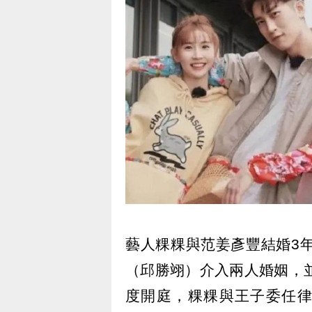
藝人粿粿與范姜彥豐結婚3
（邱勝翊）介入兩人婚姻，
度開庭，粿粿與王子委任律