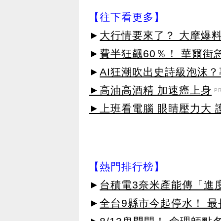
【往下看更多】
►
大行情要來了？ 大摩爆
►
費半狂飆60％！ 華爾街
►
AI狂潮吹出史詩級泡沫
►高油高酒精 加速癌上身
P
►上班看電腦 眼睛壓力大 護
【熱門排行榜】
►
台積電3奈米產能傳「進
►
全台9縣市今起停水！ 最