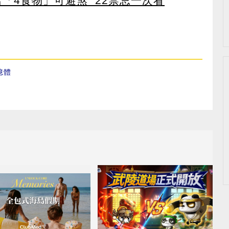
點名「4食物」可避煞 22禁忌一次看
憶體