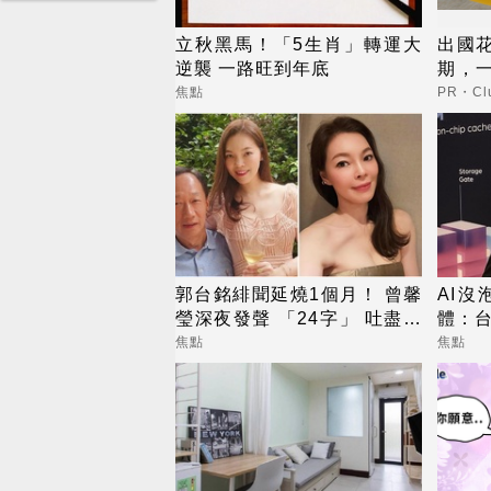
立秋黑馬！「5生肖」轉運大
出國
逆襲 一路旺到年底
期，
更省
焦點
PR・Clu
郭台銘緋聞延燒1個月！ 曾馨
AI沒
瑩深夜發聲 「24字」 吐盡最
體：
心繫的事
焦點
焦點