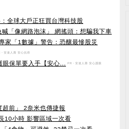
料：全球大戶正狂買台灣科技股
急喊「像網路泡沫」 網搖頭：想騙我下車
？專家「1數據」警告：恐釀最慘股災
R・安達人壽 安心抗癌
眼保單要入手【安心...
PR・安達人壽 安心護眼
度超前」 2奈米也傳捷報
長10小時 影響區域一次看