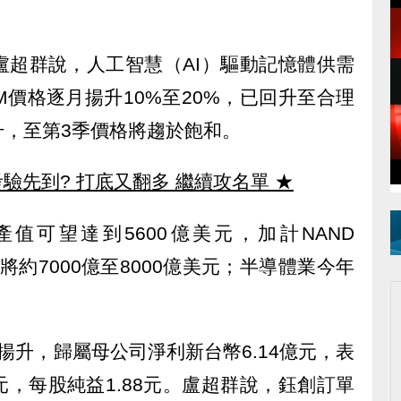
。
盧超群說，人工智慧（AI）驅動記憶體供需
M價格逐月揚升10%至20%，已回升至合理
升，至第3季價格將趨於飽和。
驗先到? 打底又翻多 繼續攻名單
★
產值可望達到5600億美元，加計NAND
值將約7000億至8000億美元；半導體業今年
。
揚升，歸屬母公司淨利新台幣6.14億元，表
元，每股純益1.88元。盧超群說，鈺創訂單