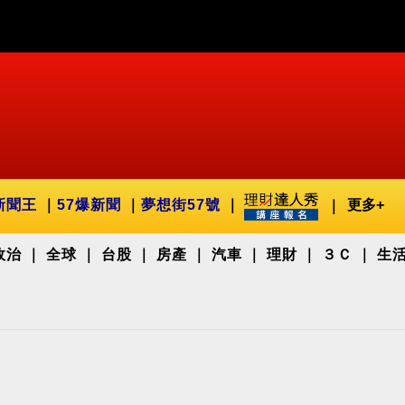
新聞王
57爆新聞
夢想街57號
更多+
政治
全球
台股
房產
汽車
理財
３Ｃ
生