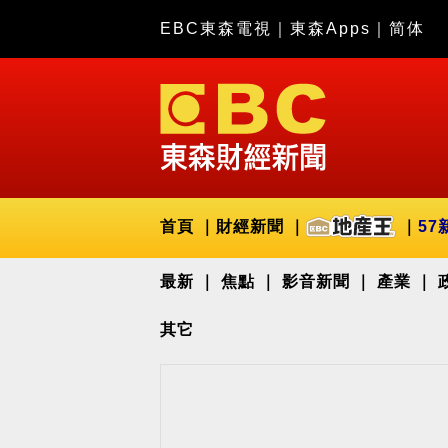
EBC東森電視
｜
東森Apps
｜
简体
首頁
財經新聞
57
最新
焦點
影音新聞
產業
其它