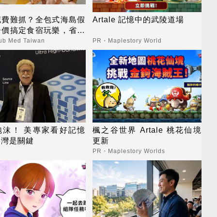
花費難抓？全包式海島假
Artale 記憶中的武陵道場
一價搞定食宿玩樂，省錢
心！
b Med Taiwan
PR・Maplestory World
泡沫！ 美專家看好記憶
楓之谷世界 Artale 桃花仙境
台灣是關鍵
更新
PR・Maplestory Worlds