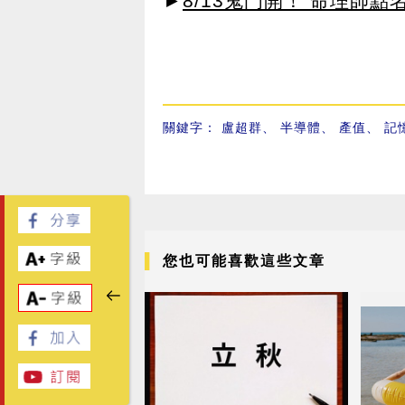
►
8/13鬼門開！ 命理師
關鍵字：
盧超群
、
半導體
、
產值
、
記
您也可能喜歡這些文章