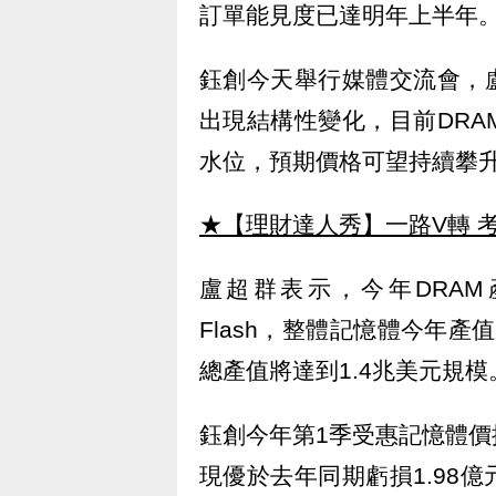
訂單能見度已達明年上半年
鈺創今天舉行媒體交流會，
出現結構性變化，目前DRA
水位，預期價格可望持續攀
★【理財達人秀】一路V轉 考
盧超群表示，今年DRAM
Flash，整體記憶體今年產
總產值將達到1.4兆美元規模
鈺創今年第1季受惠記憶體價
現優於去年同期虧損1.98億