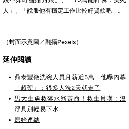
人」、「說服他有穩定工作比較好貸款吧」。
（封面示意圖／翻攝Pexels）
延伸閱讀
鼎泰豐徵洗碗人員月薪近5萬 他曝內幕
「超硬」：很多人洗2天就走了
男大生勇救落水翁喪命！救生員嘆：沒
浮具別輕易下水
原始連結