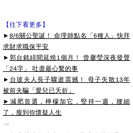
【往下看更多】
►
8/6關公聖誕！ 命理師點名「6種人」快拜
求財求職保平安
►
郭台銘緋聞延燒1個月！ 曾馨瑩深夜發聲
「24字」 吐盡最心繫的事
►
台玻夫人長子驟逝震撼！ 母子失散13年
被前夫騙「愛兒已夭折」
►減肥首選，檸檬加它，堅持一週，腰細
了，瘦到你懷疑人生
PR