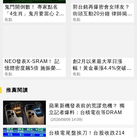
鬼門開倒數！ 專家點名
郭台銘再爆密會女球友？
「4生肖」鬼月要當心 2種
街頭互動20分鐘 律師揭不
人少跑海邊河邊
焦點
放手原因
焦點
NEO發表X-SRAM！ 記
創2月以來最大單日漲
憶體密度飆5倍 施振榮：
幅！黃金暴漲4.4%突破
半導體迎新革命
焦點
4253美元
焦點
推薦閱讀
蘋果新機發表前的荒謬危機？ 獨
立記者爆料：台積電在等DRAM
(2026/08/06 14:09)
台積電尾盤挨刀！台股收跌214