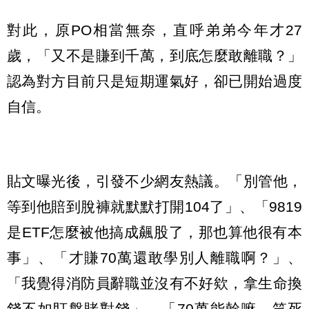
對此，原PO相當無奈，直呼弟弟今年才27
歲，「又不是賺到千萬，到底怎麼敢離職？」
認為對方目前只是短期運氣好，卻已開始過度
自信。
貼文曝光後，引發不少網友熱議。「別管他，
等到他賠到脫褲就默默打開104了」、「9819
是ETF怎麼被他搞成飆股了，那也算他很有本
事」、「才賺70萬還敢學別人離職啊？」、
「我覺得消防員辭職並沒有不好欸，拿生命換
錢不如盯盤賭對錢」、「70萬能幹嘛，笑死