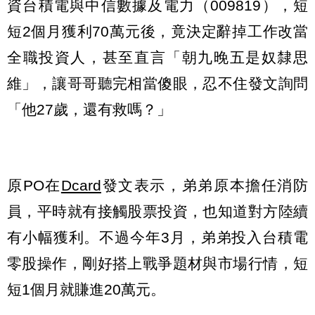
資台積電與中信數據及電力（009819），短
短2個月獲利70萬元後，竟決定辭掉工作改當
全職投資人，甚至直言「朝九晚五是奴隸思
維」，讓哥哥聽完相當傻眼，忍不住發文詢問
「他27歲，還有救嗎？」
原PO在
Dcard
發文表示，弟弟原本擔任消防
員，平時就有接觸股票投資，也知道對方陸續
有小幅獲利。不過今年3月，弟弟投入台積電
零股操作，剛好搭上戰爭題材與市場行情，短
短1個月就賺進20萬元。