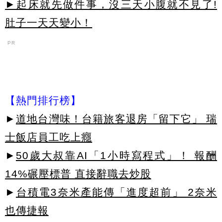
►起床就先做件事，沒三天小腹就不見了!
肚子一天天變小！
PR
【熱門排行榜】
►
道地台灣味！台籍旅客退房「留下它」 瑞
士飯店員工吃上癮
►
50歲大叔靠AI「1小時寫程式」！ 報酬
14%碾壓標普 直接辭職去炒股
►
台積電3奈米產能傳「進度超前」 2奈米
也傳捷報