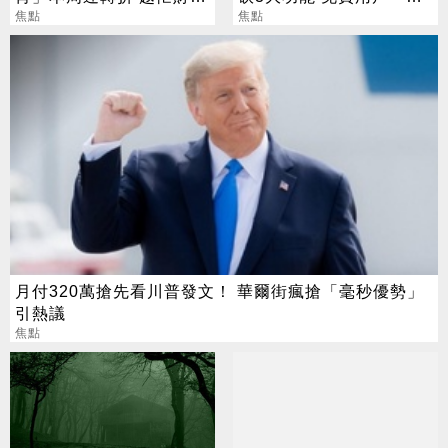
越旺
焦點
好康」不能用了
焦點
月付320萬搶先看川普發文！ 華爾街瘋搶「毫秒優勢」
引熱議
焦點