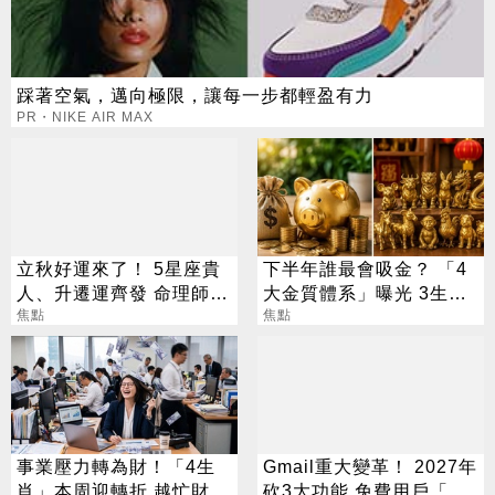
踩著空氣，邁向極限，讓每一步都輕盈有力
PR・NIKE AIR MAX
立秋好運來了！ 5星座貴
下半年誰最會吸金？ 「4
人、升遷運齊發 命理師：
大金質體系」曝光 3生肖
把握黃金轉運期
焦點
偏財旺到「錢自己找上
焦點
門」
事業壓力轉為財！「4生
Gmail重大變革！ 2027年
肖」本周迎轉折 越忙財運
砍3大功能 免費用戶「這